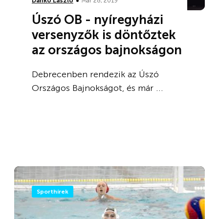
•
Dankó László
Már 28, 2019
Úszó OB - nyíregyházi
versenyzők is döntőztek
az országos bajnokságon
Debrecenben rendezik az Úszó
Országos Bajnokságot, és már ...
Sporthírek