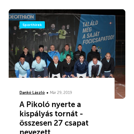
Sporthírek
•
Dankó László
Már 29, 2019
A Pikoló nyerte a
kispályás tornát -
összesen 27 csapat
nevezett