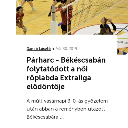
•
Dankó László
Már 30, 2019
Párharc - Békéscsabán
folytatódott a női
röplabda Extraliga
elődöntője
A múlt vasárnapi 3-0-ás győzelem
után abban a reményben utazott
Békéscsabára ...