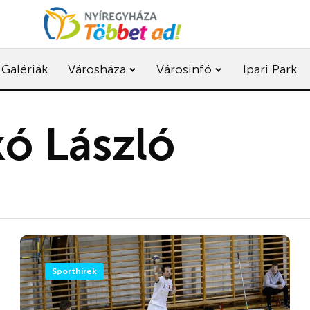
Galériák
Városháza
Városinfó
Ipari Park
ó László
Sporthírek