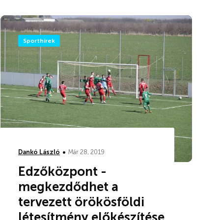
Sporthírek
•
Dankó László
Már 28, 2019
Edzőközpont -
megkezdődhet a
tervezett örökösföldi
létesítmény előkészítése