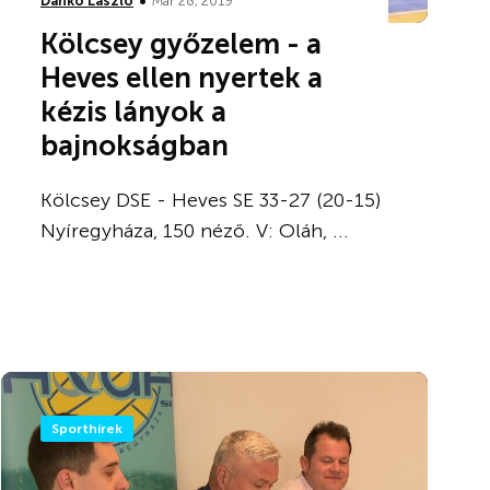
•
Dankó László
Már 28, 2019
Kölcsey győzelem - a
Heves ellen nyertek a
kézis lányok a
bajnokságban
Kölcsey DSE - Heves SE 33-27 (20-15)
Nyíregyháza, 150 néző. V: Oláh, ...
Sporthírek