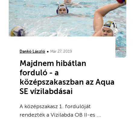
•
Dankó László
Már 27, 2019
Majdnem hibátlan
forduló - a
középszakaszban az Aqua
SE vízilabdásai
A középszakasz 1. fordulóját
rendezték a Vízilabda OB II-es ...