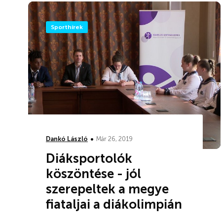
Sporthírek
•
Dankó László
Már 26, 2019
Diáksportolók
köszöntése - jól
szerepeltek a megye
fiataljai a diákolimpián