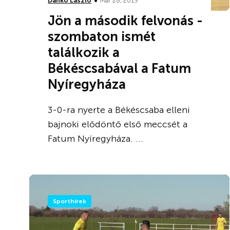
•
Dankó László
Már 28, 2019
Jön a második felvonás -
szombaton ismét
találkozik a
Békéscsabával a Fatum
Nyíregyháza
3-0-ra nyerte a Békéscsaba elleni
bajnoki elődöntő első meccsét a
Fatum Nyíregyháza. ...
Sporthírek