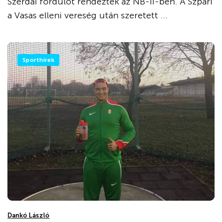
Szerdai fordulót rendeztek az NB-II-ben. A Szpari
a Vasas elleni vereség után szeretett ...
Sporthírek
Dankó László