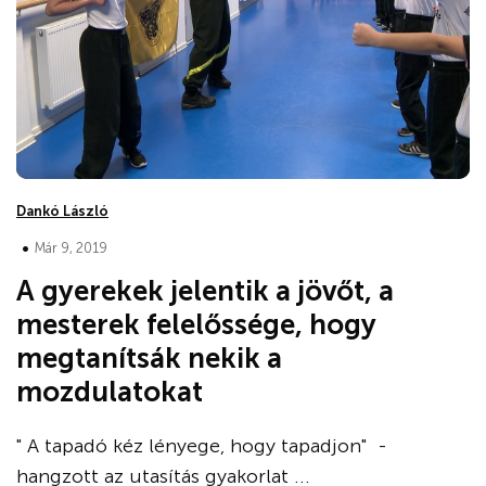
Dankó László
•
Már 9, 2019
A gyerekek jelentik a jövőt, a
mesterek felelőssége, hogy
megtanítsák nekik a
mozdulatokat
" A tapadó kéz lényege, hogy tapadjon" -
hangzott az utasítás gyakorlat ...