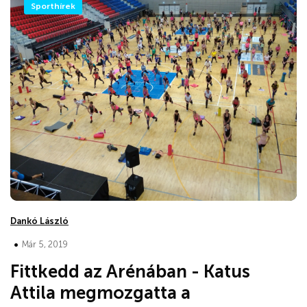
Sporthírek
Dankó László
•
Már 5, 2019
Fittkedd az Arénában - Katus
Attila megmozgatta a