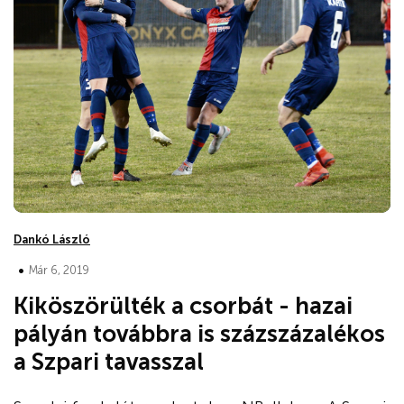
Dankó László
•
Már 6, 2019
Kiköszörülték a csorbát - hazai
pályán továbbra is százszázalékos
a Szpari tavasszal