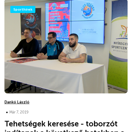
Sporthírek
Dankó László
•
Már 7, 2019
Tehetségek keresése - toborzót