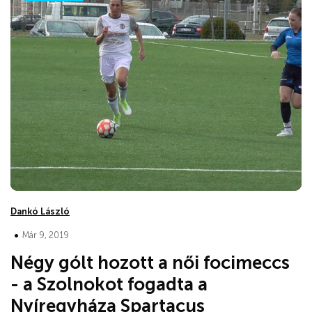
Dankó László
•
Már 9, 2019
Négy gólt hozott a női focimeccs
- a Szolnokot fogadta a
Nyíregyháza Spartacus