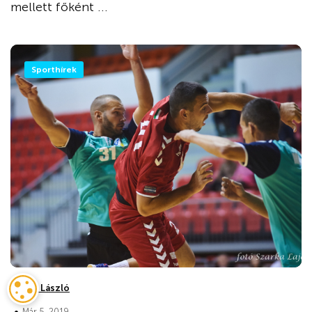
mellett főként ...
Sporthírek
Dankó László
Már 5, 2019