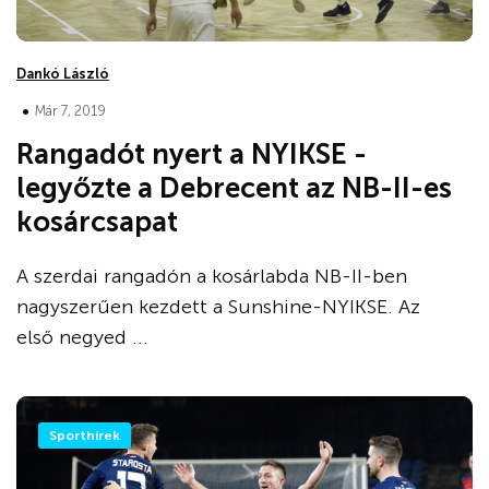
Dankó László
•
Már 7, 2019
Rangadót nyert a NYIKSE -
legyőzte a Debrecent az NB-II-es
kosárcsapat
A szerdai rangadón a kosárlabda NB-II-ben
nagyszerűen kezdett a Sunshine-NYIKSE. Az
első negyed ...
Sporthírek