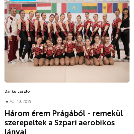
Dankó László
•
Már 10, 2019
Három érem Prágából - remekül
szerepeltek a Szpari aerobikos
lányai