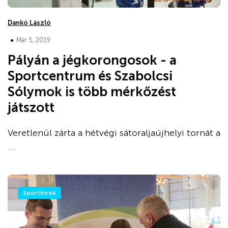
Dankó László
•
Már 5, 2019
Pályán a jégkorongosok - a
Sportcentrum és Szabolcsi
Sólymok is több mérkőzést
játszott
Veretlenül zárta a hétvégi sátoraljaújhelyi tornát a
...
Sporthírek