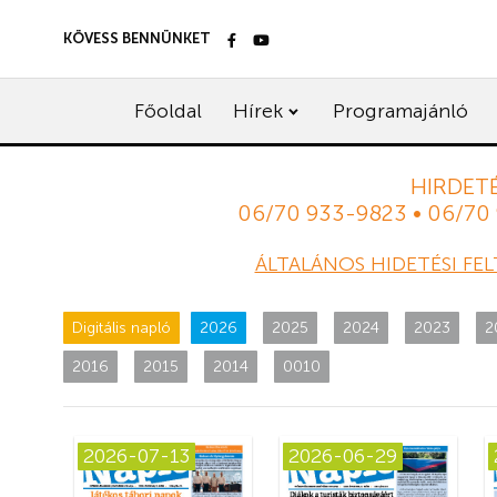
KÖVESS BENNÜNKET
Főoldal
Hírek
Programajánló
HIRDETÉ
06/70 933-9823 • 06/70
ÁLTALÁNOS HIDETÉSI FEL
Digitális napló
2026
2025
2024
2023
2
2016
2015
2014
0010
2026-07-13
2026-06-29