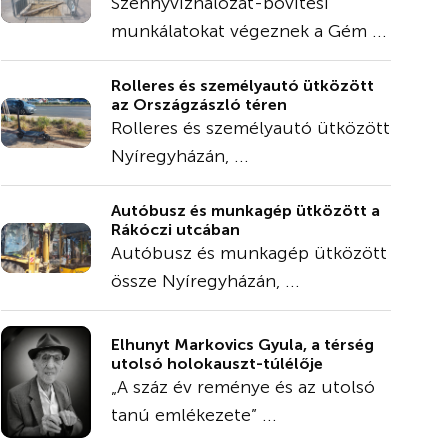
Szennyvízhálózat-bővítési
munkálatokat végeznek a Gém ...
Rolleres és személyautó ütközött
az Országzászló téren
Rolleres és személyautó ütközött
Nyíregyházán, ...
Autóbusz és munkagép ütközött a
Rákóczi utcában
Autóbusz és munkagép ütközött
össze Nyíregyházán, ...
Elhunyt Markovics Gyula, a térség
utolsó holokauszt-túlélője
„A száz év reménye és az utolsó
tanú emlékezete” ...