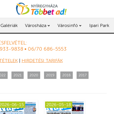
Galériák
Városháza
Városinfó
Ipari Park
SFELVÉTEL:
 933-9838 • 06/70 686-5553
TÉTELEK
|
HIRDETÉSI TARIFÁK
022
2021
2020
2019
2018
2017
2026-06-15
2026-05-18