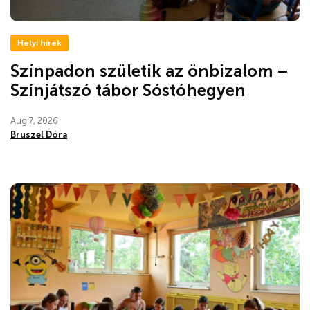
Helyi hírek
Színpadon születik az önbizalom –
Színjátszó tábor Sóstóhegyen
Aug 7, 2026
Bruszel Dóra