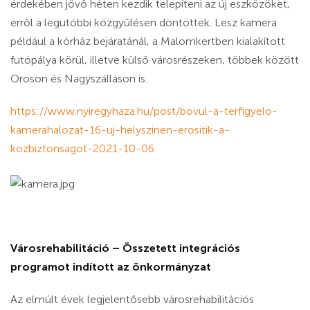
érdekében jövő héten kezdik telepíteni az új eszközöket,
erről a legutóbbi közgyűlésen döntöttek. Lesz kamera
például a kórház bejáratánál, a Malomkertben kialakított
futópálya körül, illetve külső városrészeken, többek között
Oroson és Nagyszálláson is.
https://www.nyiregyhaza.hu/post/bovul-a-terfigyelo-
kamerahalozat-16-uj-helyszinen-erositik-a-
kozbiztonsagot-2021-10-06
Városrehabilitáció – Összetett integrációs
programot indított az önkormányzat
Az elmúlt évek legjelentősebb városrehabilitációs