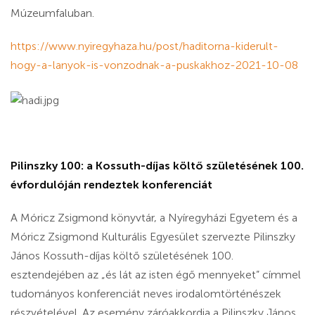
Múzeumfaluban.
https://www.nyiregyhaza.hu/post/haditorna-kiderult-
hogy-a-lanyok-is-vonzodnak-a-puskakhoz-2021-10-08
Pilinszky 100: a Kossuth-díjas költő születésének 100.
évfordulóján rendeztek konferenciát
A Móricz Zsigmond könyvtár, a Nyíregyházi Egyetem és a
Móricz Zsigmond Kulturális Egyesület szervezte Pilinszky
János Kossuth-díjas költő születésének 100.
esztendejében az „és lát az isten égő mennyeket” címmel
tudományos konferenciát neves irodalomtörténészek
részvételével. Az esemény záróakkordja a Pilinszky János