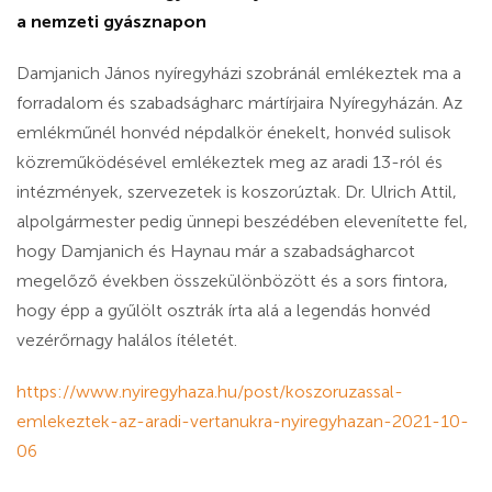
a nemzeti gyásznapon
Damjanich János nyíregyházi szobránál emlékeztek ma a
forradalom és szabadságharc mártírjaira Nyíregyházán. Az
emlékműnél honvéd népdalkör énekelt, honvéd sulisok
közreműködésével emlékeztek meg az aradi 13-ról és
intézmények, szervezetek is koszorúztak. Dr. Ulrich Attil,
alpolgármester pedig ünnepi beszédében elevenítette fel,
hogy Damjanich és Haynau már a szabadságharcot
megelőző években összekülönbözött és a sors fintora,
hogy épp a gyűlölt osztrák írta alá a legendás honvéd
vezérőrnagy halálos ítéletét.
https://www.nyiregyhaza.hu/post/koszoruzassal-
emlekeztek-az-aradi-vertanukra-nyiregyhazan-2021-10-
06