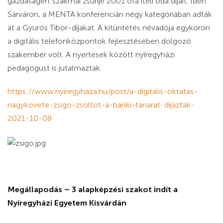
gazdaságért szakmai zsűrije 2001 óta ítéli oda díjait. Idén
Sárváron, a MENTA konferencián négy kategóriában adták
át a Gyurós Tibor-díjakat. A kitüntetés névadója egykoron
a digitális telefonközpontok fejlesztésében dolgozó
szakember volt. A nyertesek között nyíregyházi
pedagógust is jutalmaztak.
https://www.nyiregyhaza.hu/post/a-digitalis-oktatas-
nagykovete-zsigo-zsoltot-a-banki-tanarat-dijaztak-
2021-10-08
Megállapodás – 3 alapképzési szakot indít a
Nyíregyházi Egyetem Kisvárdán