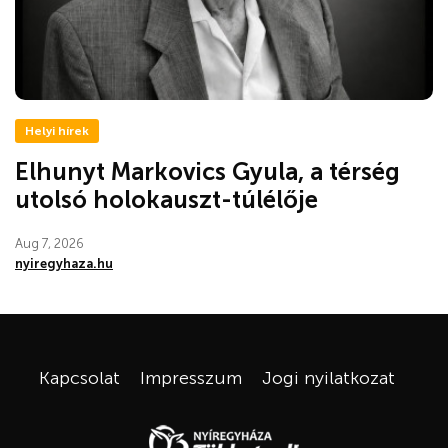
Helyi hírek
Elhunyt Markovics Gyula, a térség
utolsó holokauszt-túlélője
Aug 7, 2026
nyiregyhaza.hu
Kapcsolat
Impresszum
Jogi nyilatkozat