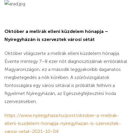
Október a mellrák elleni küzdelem hónapja –
Nyíregyházán is szerveztek városi sétát
Október világszerte a mellrák elleni küzdelem hónapja.
Évente mintegy 7–8 ezer nőt diagnosztizálnak emlőrákkal
Magyarországon, ez a második leggyakoribb daganatos
megbetegedés a nők körében. A szűrővizsgálatok
fontosságára egy városi sétával is próbálták felhívni a
figyelmet Nyíregyházán, az Egészségfejlesztési Iroda
szervezésében.
https://www.nyiregyhaza.hu/post/oktober-a-mellrak-
elleni-kuzdelem-honapja-nyiregyhazan-is-szerveztek-
varosi-setat-2021-10-04