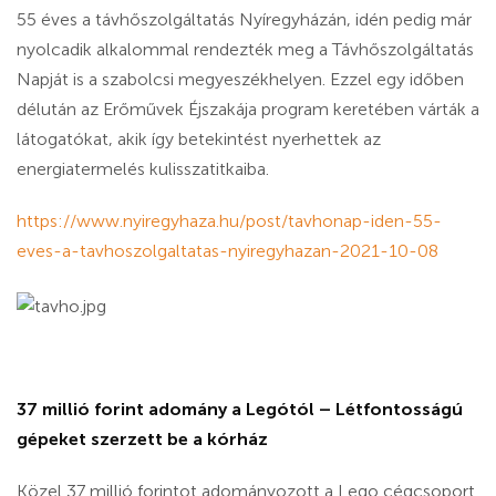
55 éves a távhőszolgáltatás Nyíregyházán, idén pedig már
nyolcadik alkalommal rendezték meg a Távhőszolgáltatás
Napját is a szabolcsi megyeszékhelyen. Ezzel egy időben
délután az Erőművek Éjszakája program keretében várták a
látogatókat, akik így betekintést nyerhettek az
energiatermelés kulisszatitkaiba.
https://www.nyiregyhaza.hu/post/tavhonap-iden-55-
eves-a-tavhoszolgaltatas-nyiregyhazan-2021-10-08
37 millió forint adomány a Legótól – Létfontosságú
gépeket szerzett be a kórház
Közel 37 millió forintot adományozott a Lego cégcsoport