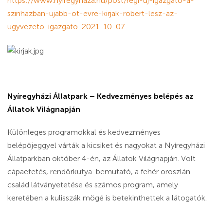
https://www.nyiregyhaza.hu/post/regi-uj-igazgato-a-
szinhazban-ujabb-ot-evre-kirjak-robert-lesz-az-
ugyvezeto-igazgato-2021-10-07
Nyíregyházi Állatpark – Kedvezményes belépés az
Állatok Világnapján
Különleges programokkal és kedvezményes
belépőjeggyel várták a kicsiket és nagyokat a Nyíregyházi
Állatparkban október 4-én, az Állatok Világnapján. Volt
cápaetetés, rendőrkutya-bemutató, a fehér oroszlán
család látványetetése és számos program, amely
keretében a kulisszák mögé is betekinthettek a látogatók.