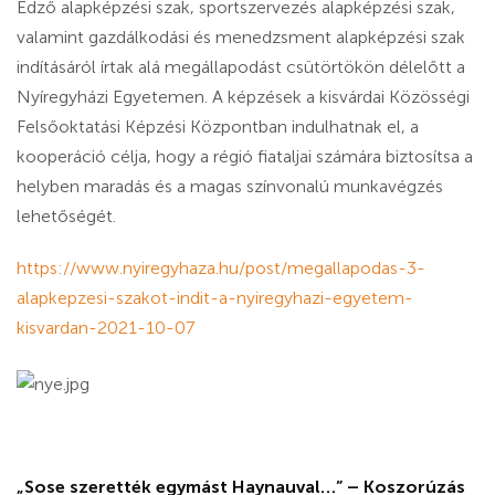
Edző alapképzési szak, sportszervezés alapképzési szak,
valamint gazdálkodási és menedzsment alapképzési szak
indításáról írtak alá megállapodást csütörtökön délelőtt a
Nyíregyházi Egyetemen. A képzések a kisvárdai Közösségi
Felsőoktatási Képzési Központban indulhatnak el, a
kooperáció célja, hogy a régió fiataljai számára biztosítsa a
helyben maradás és a magas színvonalú munkavégzés
lehetőségét.
https://www.nyiregyhaza.hu/post/megallapodas-3-
alapkepzesi-szakot-indit-a-nyiregyhazi-egyetem-
kisvardan-2021-10-07
„Sose szerették egymást Haynauval…” – Koszorúzás