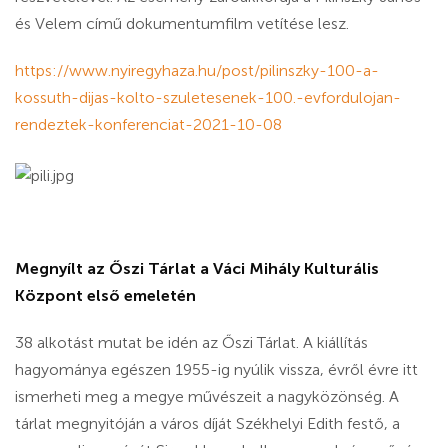
és Velem című dokumentumfilm vetítése lesz.
https://www.nyiregyhaza.hu/post/pilinszky-100-a-
kossuth-dijas-kolto-szuletesenek-100.-evfordulojan-
rendeztek-konferenciat-2021-10-08
Megnyílt az Őszi Tárlat a Váci Mihály Kulturális
Központ első emeletén
38 alkotást mutat be idén az Őszi Tárlat. A kiállítás
hagyománya egészen 1955-ig nyúlik vissza, évről évre itt
ismerheti meg a megye művészeit a nagyközönség. A
tárlat megnyitóján a város díját Székhelyi Edith festő, a