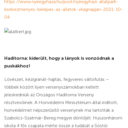
https://www.nyiregyhaza.hu/post/nyiregyhazi-allatpark-
kedvezmenyes-belepes-az-allatok-vilagnapjan-2021-10-
04
Haditorna: kiderült, hogy a lányok is vonzódnak a
puskákhoz!
Lövészet, kézigránát-hajítás, fegyveres váltófutás –
többek között ilyen versenyszámokban kellett
jeleskedniük az Országos Haditorna Verseny
résztvevőinek. A Honvédelmi Minisztérium által indított,
honvédelmet népszerűsítő versenynek ma tartották a
Szabolcs-Szatmár-Bereg megyei döntőjét. Huszonhárom
iskola 4 fős csapata mérte össze a tudását a Sóstói