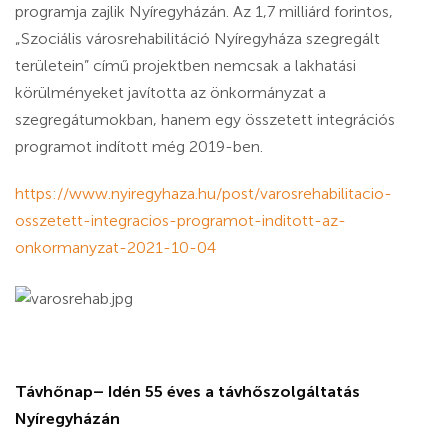
programja zajlik Nyíregyházán. Az 1,7 milliárd forintos,
„Szociális városrehabilitáció Nyíregyháza szegregált
területein” című projektben nemcsak a lakhatási
körülményeket javította az önkormányzat a
szegregátumokban, hanem egy összetett integrációs
programot indított még 2019-ben.
https://www.nyiregyhaza.hu/post/varosrehabilitacio-
osszetett-integracios-programot-inditott-az-
onkormanyzat-2021-10-04
Távhőnap– Idén 55 éves a távhőszolgáltatás
Nyíregyházán