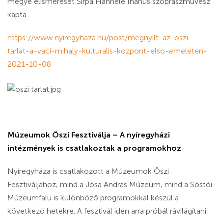
megye elismerését Sirpa Hannele Ihanus szobrászművész
kapta.
https://www.nyiregyhaza.hu/post/megnyilt-az-oszi-
tarlat-a-vaci-mihaly-kulturalis-kozpont-elso-emeleten-
2021-10-08
Múzeumok Őszi Fesztiválja – A nyíregyházi
intézmények is csatlakoztak a programokhoz
Nyíregyháza is csatlakozott a Múzeumok Őszi
Fesztiváljához, mind a Jósa András Múzeum, mind a Sóstói
Múzeumfalu is különböző programokkal készül a
következő hetekre. A fesztivál idén arra próbál rávilágítani,