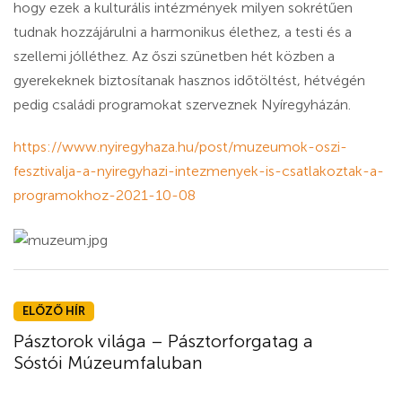
hogy ezek a kulturális intézmények milyen sokrétűen
tudnak hozzájárulni a harmonikus élethez, a testi és a
szellemi jólléthez. Az őszi szünetben hét közben a
gyerekeknek biztosítanak hasznos időtöltést, hétvégén
pedig családi programokat szerveznek Nyíregyházán.
https://www.nyiregyhaza.hu/post/muzeumok-oszi-
fesztivalja-a-nyiregyhazi-intezmenyek-is-csatlakoztak-a-
programokhoz-2021-10-08
ELŐZŐ HÍR
Pásztorok világa – Pásztorforgatag a
Sóstói Múzeumfaluban