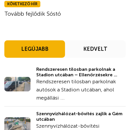
KÖVETKEZŐ HÍR
Tovább fejlődik Sóstó
LEGÚJABB
KEDVELT
Rendszeresen tilosban parkolnak a
Stadion utcában – Ellenőrzésekre ...
Rendszeresen tilosban parkolnak
autósok a Stadion utcában, ahol
megállási ...
Szennyvízhálózat-bővítés zajlik a Gém
utcában
Szennyvízhálózat-bővítési