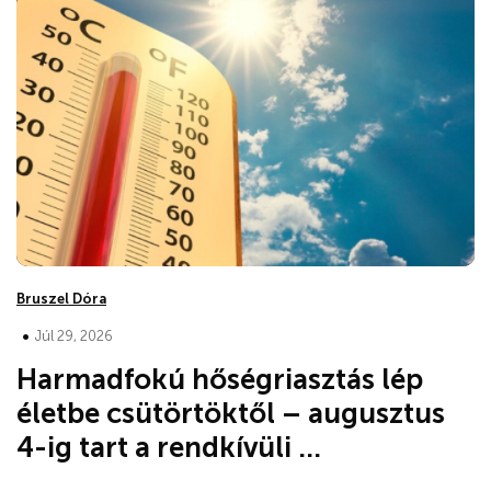
Bruszel Dóra
•
Júl 29, 2026
Harmadfokú hőségriasztás lép
életbe csütörtöktől – augusztus
4-ig tart a rendkívüli ...