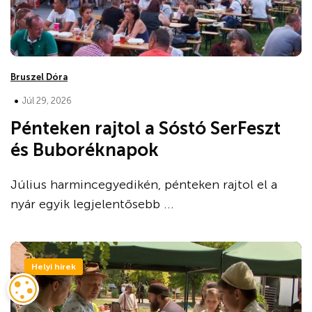
Bruszel Dóra
•
Júl 29, 2026
Pénteken rajtol a Sóstó SerFeszt
és Buboréknapok
Július harmincegyedikén, pénteken rajtol el a
nyár egyik legjelentősebb ...
Helyi hírek