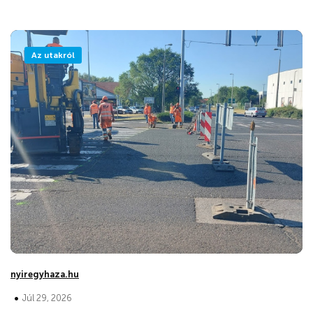
Az utakról
nyiregyhaza.hu
•
Júl 29, 2026