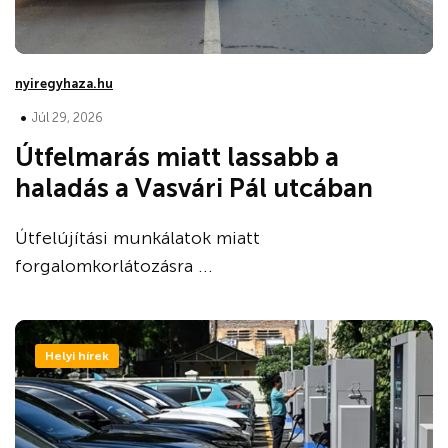
nyiregyhaza.hu
•
Júl 29, 2026
Útfelmarás miatt lassabb a
haladás a Vasvári Pál utcában
Útfelújítási munkálatok miatt
forgalomkorlátozásra ...
Helyi hírek