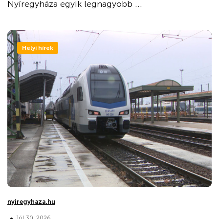
Nyíregyháza egyik legnagyobb ...
Helyi hírek
nyiregyhaza.hu
•
Júl 30, 2026