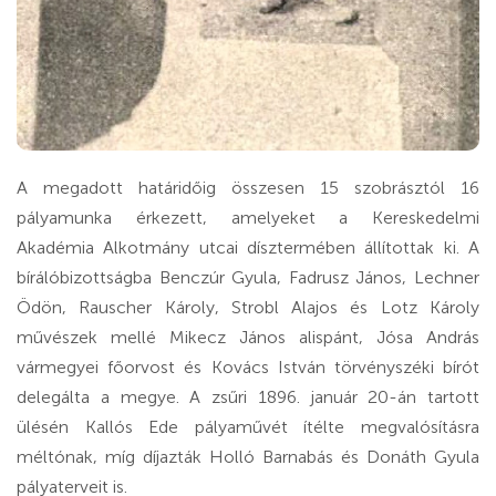
A megadott határidőig összesen 15 szobrásztól 16
pályamunka érkezett, amelyeket a Kereskedelmi
Akadémia Alkotmány utcai dísztermében állítottak ki. A
bírálóbizottságba Benczúr Gyula, Fadrusz János, Lechner
Ödön, Rauscher Károly, Strobl Alajos és Lotz Károly
művészek mellé Mikecz János alispánt, Jósa András
vármegyei főorvost és Kovács István törvényszéki bírót
delegálta a megye. A zsűri 1896. január 20-án tartott
ülésén Kallós Ede pályaművét ítélte megvalósításra
méltónak, míg díjazták Holló Barnabás és Donáth Gyula
pályaterveit is.