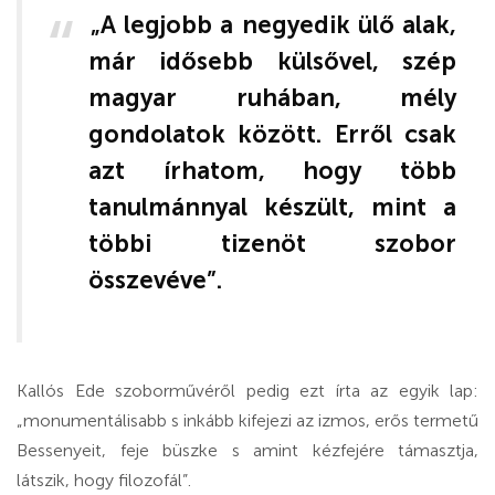
„A legjobb a negyedik ülő alak,
már idősebb külsővel, szép
magyar ruhában, mély
gondolatok között. Erről csak
azt írhatom, hogy több
tanulmánnyal készült, mint a
többi tizenöt szobor
összevéve”.
Kallós Ede szoborművéről pedig ezt írta az egyik lap:
„monumentálisabb s inkább kifejezi az izmos, erős termetű
Bessenyeit, feje büszke s amint kézfejére támasztja,
látszik, hogy filozofál”.