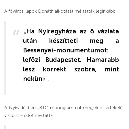
A fővárosi lapok Donáth alkotását méltatták leginkább.
„Ha Nyíregyháza az ő vázlata
után készítteti meg a
Bessenyei-monumentumot:
lefőzi Budapestet. Hamarabb
lesz korrekt szobra, mint
nekün
k”.
A Nyírvidékben „R.D.” monogrammal megjelent értékelés
viszont Hollót méltatta: