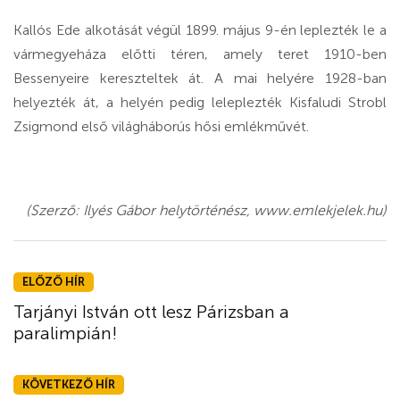
Kallós Ede alkotását végül 1899. május 9-én leplezték le a
vármegyeháza előtti téren, amely teret 1910-ben
Bessenyeire kereszteltek át. A mai helyére 1928-ban
helyezték át, a helyén pedig leleplezték Kisfaludi Strobl
Zsigmond első világháborús hősi emlékművét.
(Szerző: Ilyés Gábor helytörténész, www.emlekjelek.hu)
ELŐZŐ HÍR
Tarjányi István ott lesz Párizsban a
paralimpián!
KÖVETKEZŐ HÍR