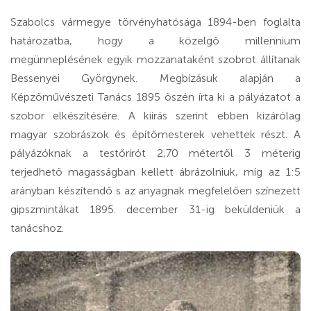
Szabolcs vármegye törvényhatósága 1894-ben foglalta
határozatba, hogy a közelgő millennium
megünneplésének egyik mozzanataként szobrot állítanak
Bessenyei Györgynek. Megbízásuk alapján a
Képzőművészeti Tanács 1895 őszén írta ki a pályázatot a
szobor elkészítésére. A kiírás szerint ebben kizárólag
magyar szobrászok és építőmesterek vehettek részt. A
pályázóknak a testőrírót 2,70 métertől 3 méterig
terjedhető magasságban kellett ábrázolniuk, míg az 1:5
arányban készítendő s az anyagnak megfelelően színezett
gipszmintákat 1895. december 31-ig beküldeniük a
tanácshoz.