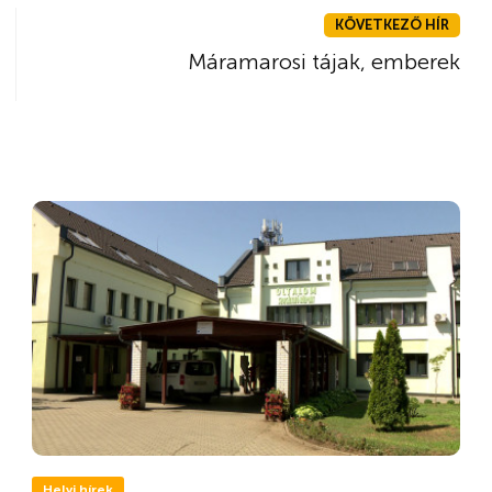
KÖVETKEZŐ HÍR
Máramarosi tájak, emberek
Helyi hírek