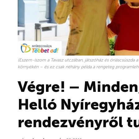
(Eszem-iszom a Tavasz utczában, játszóház és óriáscsúszda a
környékén – és ez csak néhány példa a rengeteg programleh
Végre! – Minden,
Helló Nyíregyhá
rendezvényről tu