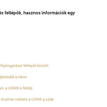
és fellépők, hasznos információk egy
Nyíregyháza! fellépői között
lpezsdül a város
uó, a USNK is fellép
A Kozmix mellett a USNK a sztár