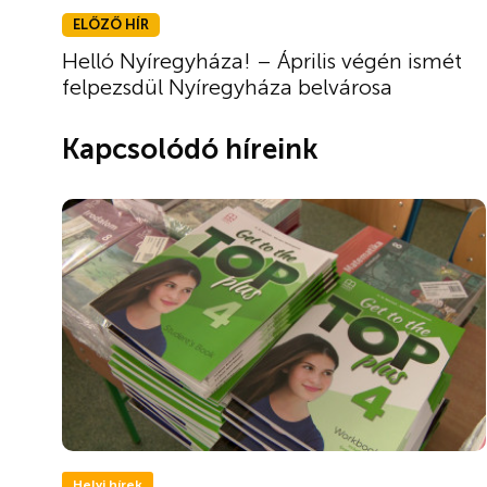
ELŐZŐ HÍR
Helló Nyíregyháza! – Április végén ismét
felpezsdül Nyíregyháza belvárosa
Kapcsolódó híreink
Helyi hírek