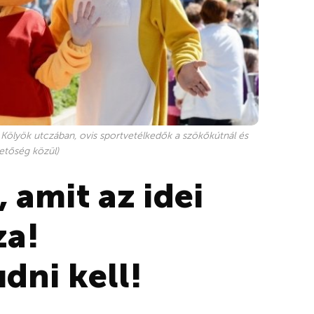
 Kölyök utczában, ovis sportvetélkedők a szökőkútnál és
etőség közül)
 amit az idei
za!
dni kell!