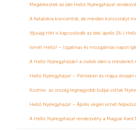
Megérkeztek az idei Helló Nyíregyháza! rendezvé
A fiatalokra koncentrál, de minden korosztályt m
Ifjúsági Hét is kapcsolódik az idei, április 26-i H
Ismét Helló! – Izgalmas és mozgalmas napot ígé
A Helló Nyíregyházán! a civilek idén is mindenk
Helló Nyíregyháza! – Pénteken és május elsején i
Kozmix: az ország legnagyobb bulijai voltak Nyíre
Helló Nyíregyháza! – Április végén ismét felpezs
A Helló Nyíregyháza! rendezvény a Magyar Kard Na