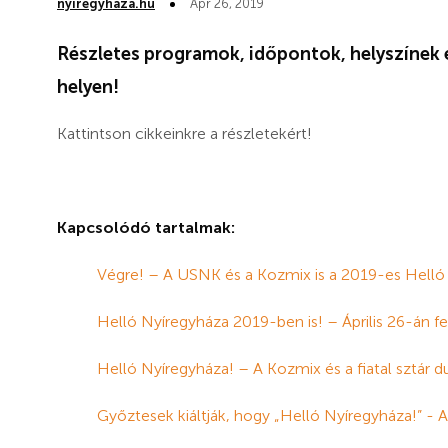
nyiregyhaza.hu
Ápr 26, 2019
Részletes programok, időpontok, helyszínek 
helyen!
Kattintson cikkeinkre a részletekért!
Kapcsolódó tartalmak:
Végre! – A USNK és a Kozmix is a 2019-es Helló 
Helló Nyíregyháza 2019-ben is! – Április 26-án fe
Helló Nyíregyháza! – A Kozmix és a fiatal sztár d
Győztesek kiáltják, hogy „Helló Nyíregyháza!” - 