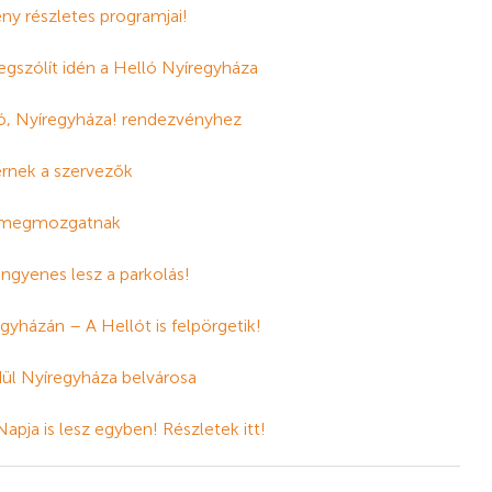
ny részletes programjai!
egszólít idén a Helló Nyíregyháza
elló, Nyíregyháza! rendezvényhez
rnek a szervezők
it megmozgatnak
ngyenes lesz a parkolás!
gyházán – A Hellót is felpörgetik!
dül Nyíregyháza belvárosa
pja is lesz egyben! Részletek itt!