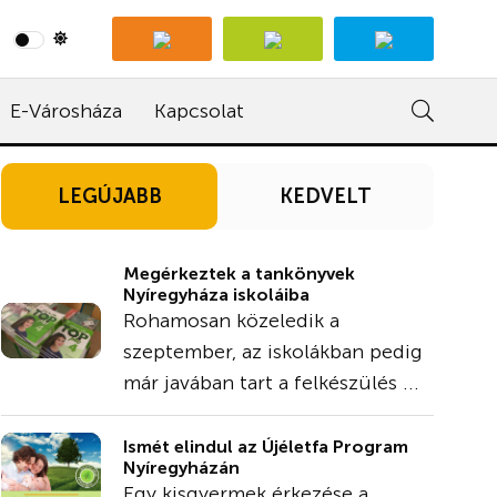
E-Városháza
Kapcsolat
LEGÚJABB
KEDVELT
Megérkeztek a tankönyvek
Nyíregyháza iskoláiba
Rohamosan közeledik a
szeptember, az iskolákban pedig
már javában tart a felkészülés ...
Ismét elindul az Újéletfa Program
Nyíregyházán
Egy kisgyermek érkezése a