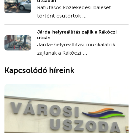
utcában
Ráfutásos közlekedési baleset
történt csütörtök ...
Járda-helyreállítás zajlik a Rákóczi
utcán
Járda-helyreállítási munkálatok
zajlanak a Rákóczi ...
Kapcsolódó híreink