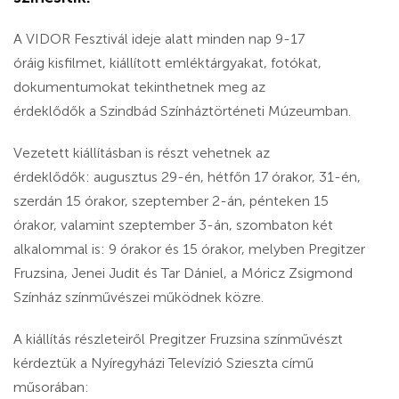
A VIDOR Fesztivál ideje alatt minden nap 9-17
óráig kisfilmet, kiállított emléktárgyakat, fotókat,
dokumentumokat tekinthetnek meg az
érdeklődők a Szindbád Színháztörténeti Múzeumban.
Vezetett kiállításban is részt vehetnek az
érdeklődők: augusztus 29-én, hétfőn 17 órakor, 31-én,
szerdán 15 órakor, szeptember 2-án, pénteken 15
órakor, valamint szeptember 3-án, szombaton két
alkalommal is: 9 órakor és 15 órakor, melyben Pregitzer
Fruzsina, Jenei Judit és Tar Dániel, a Móricz Zsigmond
Színház színművészei működnek közre.
A kiállítás részleteiről Pregitzer Fruzsina színművészt
kérdeztük a Nyíregyházi Televízió Szieszta című
műsorában: