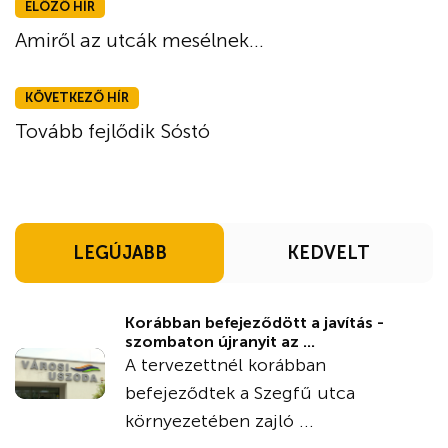
ELŐZŐ HÍR
Amiről az utcák mesélnek...
KÖVETKEZŐ HÍR
Tovább fejlődik Sóstó
LEGÚJABB
KEDVELT
Korábban befejeződött a javítás -
szombaton újranyit az ...
A tervezettnél korábban
befejeződtek a Szegfű utca
környezetében zajló ...