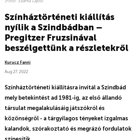
(Fotó: Szarka Lajos)
Színháztörténeti kiállítás
nyílik a Szindbádban –
Pregitzer Fruzsinával
beszélgettünk a részletekről
Kurucz Fanni
Aug 27, 2022
Színháztörténeti kiállításra invitál a Szindbád
mely betekintést ad 1981-ig, az első állandó
társulat megalakulásáig játszókról és
közönségről - a tárgyilagos tényeket izgalmas
kalandok, szórakoztató és megrázó fordulatok
színesítik.