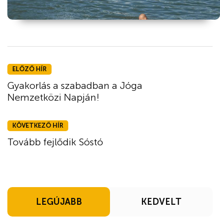
ELŐZŐ HÍR
Gyakorlás a szabadban a Jóga
Nemzetközi Napján!
KÖVETKEZŐ HÍR
Tovább fejlődik Sóstó
LEGÚJABB
KEDVELT