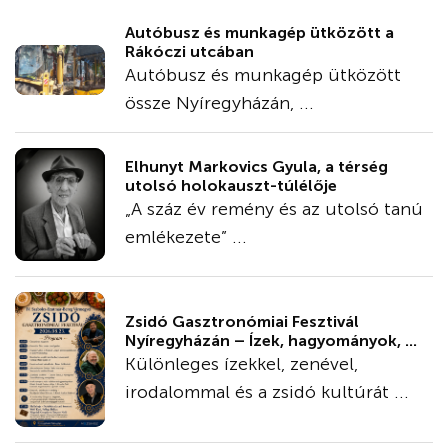
Autóbusz és munkagép ütközött a
Rákóczi utcában
Autóbusz és munkagép ütközött
össze Nyíregyházán, ...
Elhunyt Markovics Gyula, a térség
utolsó holokauszt-túlélője
„A száz év remény és az utolsó tanú
emlékezete” ...
Zsidó Gasztronómiai Fesztivál
Nyíregyházán – Ízek, hagyományok, ...
Különleges ízekkel, zenével,
irodalommal és a zsidó kultúrát ...