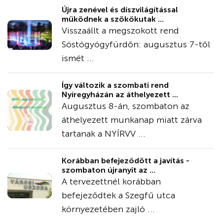
Újra zenével és díszvilágítással
működnek a szökőkutak ...
Visszaállt a megszokott rend
Sóstógyógyfürdőn: augusztus 7-től
ismét ...
Így változik a szombati rend
Nyíregyházán az áthelyezett ...
Augusztus 8-án, szombaton az
áthelyezett munkanap miatt zárva
tartanak a NYÍRVV ...
Korábban befejeződött a javítás -
szombaton újranyit az ...
A tervezettnél korábban
befejeződtek a Szegfű utca
környezetében zajló ...