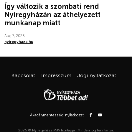
Így változik a szombati rend
Nyíregyházán az áthelyezett
munkanap miatt
Aug 7, 2026
nyiregyhaza.hu
Kapcsolat
Impresszum
Jogi nyilatkozat
Akadálymentességi nyilatkozat
2026 © Nyíregyháza MJV honlapja | Minden jog fenntartva.