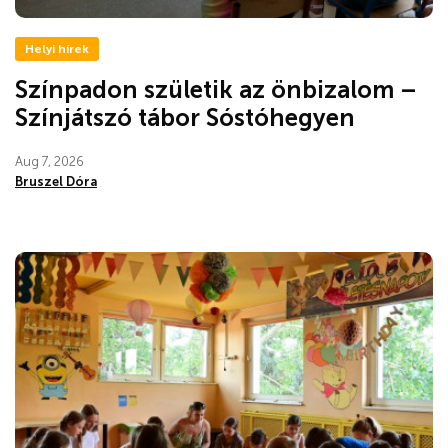
Helyi hírek
Színpadon születik az önbizalom –
Színjátszó tábor Sóstóhegyen
Aug 7, 2026
Bruszel Dóra