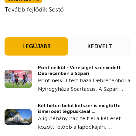
Tovább fejlődik Sóstó
LEGÚJABB
KEDVELT
Pont nélkül - Vereséget szenvedett
Debrecenben a Szpari
Pont nélkül tért haza Debrecenből a
Nyíregyháza Spartacus. A Szpari ...
Két héten belül kétszer is meglőtte
ismerősét légpuskával ...
Alig néhány nap telt el a két eset
között: előbb a lapockáján, ...