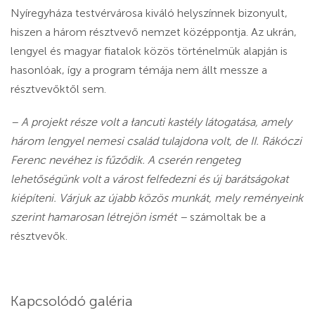
Nyíregyháza testvérvárosa kiváló helyszínnek bizonyult,
hiszen a három résztvevő nemzet középpontja. Az ukrán,
lengyel és magyar fiatalok közös történelmük alapján is
hasonlóak, így a program témája nem állt messze a
résztvevőktől sem.
– A projekt része volt a łancuti kastély látogatása, amely
három lengyel nemesi család tulajdona volt, de II. Rákóczi
Ferenc nevéhez is fűződik. A cserén rengeteg
lehetőségünk volt a várost felfedezni és új barátságokat
kiépíteni. Várjuk az újabb közös munkát, mely reményeink
szerint hamarosan létrejön ismét –
számoltak be a
résztvevők.
Kapcsolódó galéria