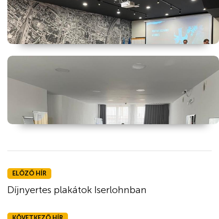
ELŐZŐ HÍR
Díjnyertes plakátok Iserlohnban
KÖVETKEZŐ HÍR