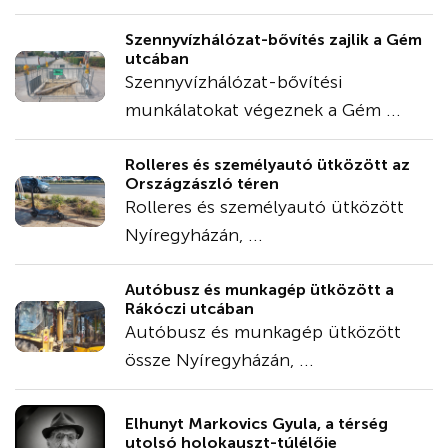
Szennyvízhálózat-bővítés zajlik a Gém
utcában
Szennyvízhálózat-bővítési
munkálatokat végeznek a Gém ...
Rolleres és személyautó ütközött az
Országzászló téren
Rolleres és személyautó ütközött
Nyíregyházán, ...
Autóbusz és munkagép ütközött a
Rákóczi utcában
Autóbusz és munkagép ütközött
össze Nyíregyházán, ...
Elhunyt Markovics Gyula, a térség
utolsó holokauszt-túlélője