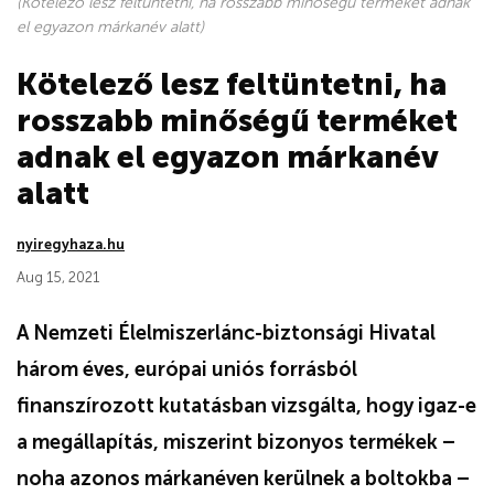
(Kötelező lesz feltüntetni, ha rosszabb minőségű terméket adnak
el egyazon márkanév alatt)
Kötelező lesz feltüntetni, ha
rosszabb minőségű terméket
adnak el egyazon márkanév
alatt
nyiregyhaza.hu
Aug 15, 2021
A Nemzeti Élelmiszerlánc-biztonsági Hivatal
három éves, európai uniós forrásból
finanszírozott kutatásban vizsgálta, hogy igaz-e
a megállapítás, miszerint bizonyos termékek –
noha azonos márkanéven kerülnek a boltokba –