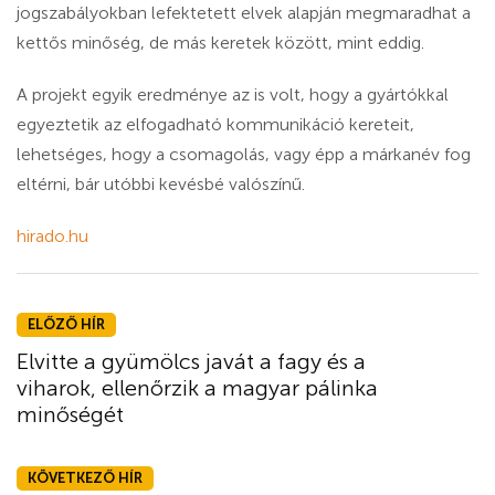
jogszabályokban lefektetett elvek alapján megmaradhat a
kettős minőség, de más keretek között, mint eddig.
A projekt egyik eredménye az is volt, hogy a gyártókkal
egyeztetik az elfogadható kommunikáció kereteit,
lehetséges, hogy a csomagolás, vagy épp a márkanév fog
eltérni, bár utóbbi kevésbé valószínű.
hirado.hu
ELŐZŐ HÍR
Elvitte a gyümölcs javát a fagy és a
viharok, ellenőrzik a magyar pálinka
minőségét
KÖVETKEZŐ HÍR