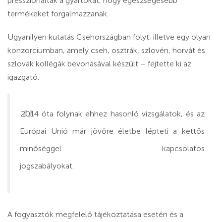
presszionálták a gyártókat, hogy egészségesebb
termékeket forgalmazzanak.
Ugyanilyen kutatás Csehországban folyt, illetve egy olyan
konzorciumban, amely cseh, osztrák, szlovén, horvát és
szlovák kollégák bevonásával készült – fejtette ki az
igazgató.
2014 óta folynak ehhez hasonló vizsgálatok, és az
Európai Unió már jövőre életbe lépteti a kettős
minőséggel kapcsolatos
jogszabályokat.
A fogyasztók megfelelő tájékoztatása esetén és a