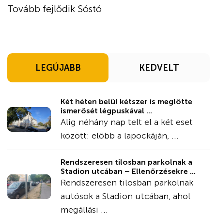
Tovább fejlődik Sóstó
LEGÚJABB
KEDVELT
Két héten belül kétszer is meglőtte
ismerősét légpuskával ...
Alig néhány nap telt el a két eset
között: előbb a lapockáján, ...
Rendszeresen tilosban parkolnak a
Stadion utcában – Ellenőrzésekre ...
Rendszeresen tilosban parkolnak
autósok a Stadion utcában, ahol
megállási ...