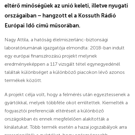
eltérő minőségűek az unió keleti, illetve nyugati
országaiban – hangzott el a Kossuth Rádió
Európai Idő című műsorában.
Nagy Attila, a hatóság élelmiszerlánc-biztonsági
laboratóriumának igazgatója elmondta: 2018-ban indult
egy európai finanszírozású projekt melynek
eredményeképpen a 117 vizsgált tétel egynegyedénél
találtak különbséget a különböző piacokon lévő azonos
termékek között.
A projekt célja volt, hogy a felmérés után egyeztessenek a
gyártókkal, melyek többféle okot említettek. Kiemelték a
fogyasztói preferenciák eltéréseit a különböző
országokban és ennek megfelelően alakították a
kínálatukat. Több termék esetén a hazai jogszabályok arra