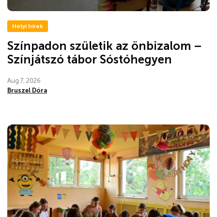
Helyi hírek
Színpadon születik az önbizalom –
Színjátszó tábor Sóstóhegyen
Aug 7, 2026
Bruszel Dóra