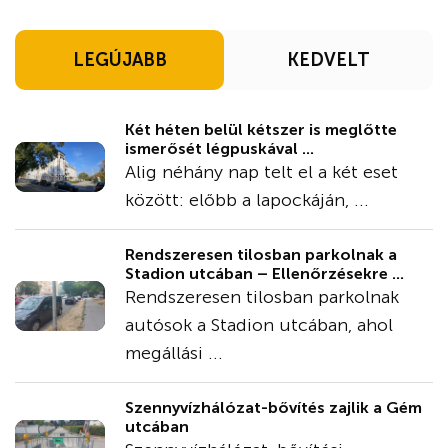
LEGÚJABB
KEDVELT
Két héten belül kétszer is meglőtte
ismerősét légpuskával ...
Alig néhány nap telt el a két eset
között: előbb a lapockáján, ...
Rendszeresen tilosban parkolnak a
Stadion utcában – Ellenőrzésekre ...
Rendszeresen tilosban parkolnak
autósok a Stadion utcában, ahol
megállási ...
Szennyvízhálózat-bővítés zajlik a Gém
utcában