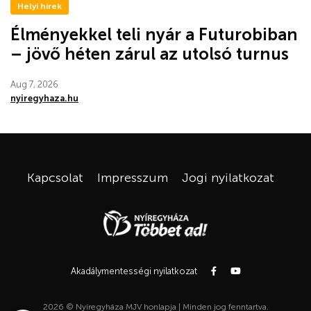
Helyi hírek
Élményekkel teli nyár a Futurobiban
– jövő héten zárul az utolsó turnus
Aug 7, 2026
nyiregyhaza.hu
Kapcsolat
Impresszum
Jogi nyilatkozat
Akadálymentességi nyilatkozat
2026 © Nyíregyháza MJV honlapja | Minden jog fenntartva.