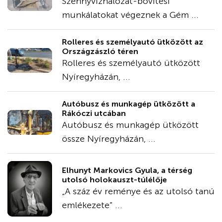
Szennyvízhálózat-bővítési
munkálatokat végeznek a Gém ...
Rolleres és személyautó ütközött az
Országzászló téren
Rolleres és személyautó ütközött
Nyíregyházán, ...
Autóbusz és munkagép ütközött a
Rákóczi utcában
Autóbusz és munkagép ütközött
össze Nyíregyházán, ...
Elhunyt Markovics Gyula, a térség
utolsó holokauszt-túlélője
„A száz év reménye és az utolsó tanú
emlékezete” ...