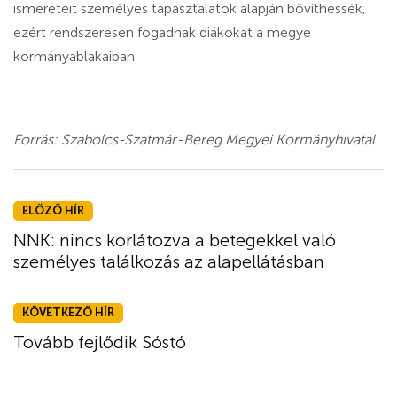
ismereteit személyes tapasztalatok alapján bővíthessék,
ezért rendszeresen fogadnak diákokat a megye
kormányablakaiban.
Forrás: Szabolcs-Szatmár-Bereg Megyei Kormányhivatal
ELŐZŐ HÍR
NNK: nincs korlátozva a betegekkel való
személyes találkozás az alapellátásban
KÖVETKEZŐ HÍR
Tovább fejlődik Sóstó