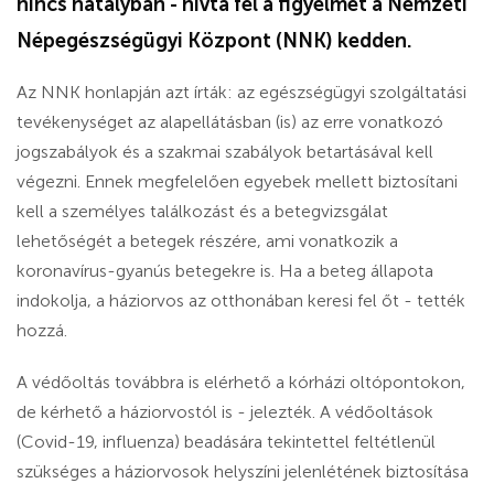
nincs hatályban - hívta fel a figyelmet a Nemzeti
Népegészségügyi Központ (NNK) kedden.
Az NNK honlapján azt írták: az egészségügyi szolgáltatási
tevékenységet az alapellátásban (is) az erre vonatkozó
jogszabályok és a szakmai szabályok betartásával kell
végezni. Ennek megfelelően egyebek mellett biztosítani
kell a személyes találkozást és a betegvizsgálat
lehetőségét a betegek részére, ami vonatkozik a
koronavírus-gyanús betegekre is. Ha a beteg állapota
indokolja, a háziorvos az otthonában keresi fel őt - tették
hozzá.
A védőoltás továbbra is elérhető a kórházi oltópontokon,
de kérhető a háziorvostól is - jelezték. A védőoltások
(Covid-19, influenza) beadására tekintettel feltétlenül
szükséges a háziorvosok helyszíni jelenlétének biztosítása