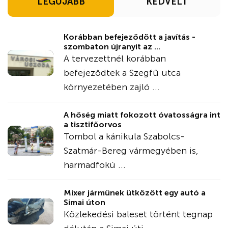
LEGÚJABB
KEDVELT
Korábban befejeződött a javítás -
szombaton újranyit az ...
A tervezettnél korábban
befejeződtek a Szegfű utca
környezetében zajló ...
A hőség miatt fokozott óvatosságra int
a tisztifőorvos
Tombol a kánikula Szabolcs-
Szatmár-Bereg vármegyében is,
harmadfokú ...
Mixer járműnek ütközött egy autó a
Simai úton
Közlekedési baleset történt tegnap