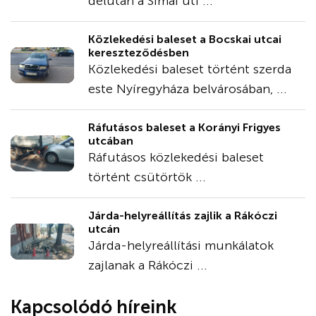
délután a Simai úti ...
Közlekedési baleset a Bocskai utcai
kereszteződésben
Közlekedési baleset történt szerda
este Nyíregyháza belvárosában, ...
Ráfutásos baleset a Korányi Frigyes
utcában
Ráfutásos közlekedési baleset
történt csütörtök ...
Járda-helyreállítás zajlik a Rákóczi
utcán
Járda-helyreállítási munkálatok
zajlanak a Rákóczi ...
Kapcsolódó híreink