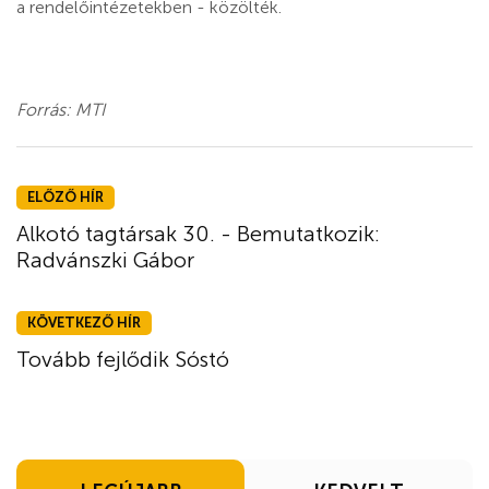
a rendelőintézetekben - közölték.
Forrás: MTI
ELŐZŐ HÍR
Alkotó tagtársak 30. - Bemutatkozik:
Radvánszki Gábor
KÖVETKEZŐ HÍR
Tovább fejlődik Sóstó