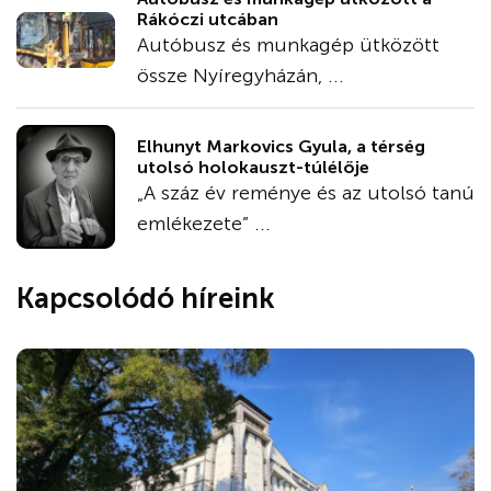
Rákóczi utcában
Autóbusz és munkagép ütközött
össze Nyíregyházán, ...
Elhunyt Markovics Gyula, a térség
utolsó holokauszt-túlélője
„A száz év reménye és az utolsó tanú
emlékezete” ...
Kapcsolódó híreink