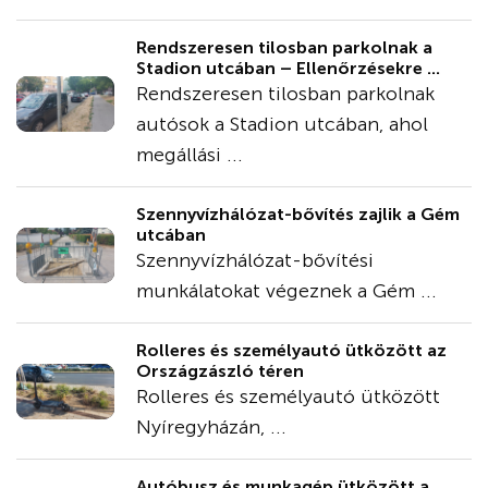
Rendszeresen tilosban parkolnak a
Stadion utcában – Ellenőrzésekre ...
Rendszeresen tilosban parkolnak
autósok a Stadion utcában, ahol
megállási ...
Szennyvízhálózat-bővítés zajlik a Gém
utcában
Szennyvízhálózat-bővítési
munkálatokat végeznek a Gém ...
Rolleres és személyautó ütközött az
Országzászló téren
Rolleres és személyautó ütközött
Nyíregyházán, ...
Autóbusz és munkagép ütközött a