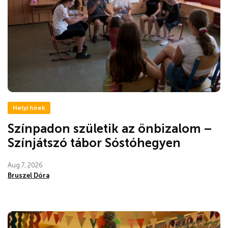
Helyi hírek
Színpadon születik az önbizalom –
Színjátszó tábor Sóstóhegyen
Aug 7, 2026
Bruszel Dóra