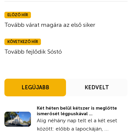
ELŐZŐ HÍR
Tovább várat magára az első siker
KÖVETKEZŐ HÍR
Tovább fejlődik Sóstó
LEGÚJABB
KEDVELT
Két héten belül kétszer is meglőtte
ismerősét légpuskával ...
Alig néhány nap telt el a két eset
között: előbb a lapockáján, ...