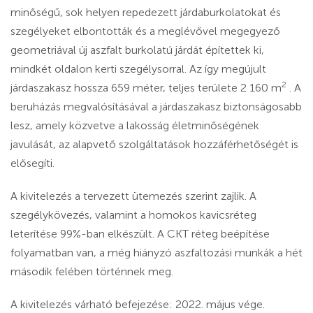
minőségű, sok helyen repedezett járdaburkolatokat és
szegélyeket elbontották és a meglévővel megegyező
geometriával új aszfalt burkolatú járdát építettek ki,
mindkét oldalon kerti szegélysorral. Az így megújult
2
járdaszakasz hossza 659 méter, teljes területe 2 160 m
. A
beruházás megvalósításával a járdaszakasz biztonságosabb
lesz, amely közvetve a lakosság életminőségének
javulását, az alapvető szolgáltatások hozzáférhetőségét is
elősegíti.
A kivitelezés a tervezett ütemezés szerint zajlik. A
szegélykövezés, valamint a homokos kavicsréteg
leterítése 99%-ban elkészült. A CKT réteg beépítése
folyamatban van, a még hiányzó aszfaltozási munkák a hét
második felében történnek meg.
A kivitelezés várható befejezése: 2022. május vége.