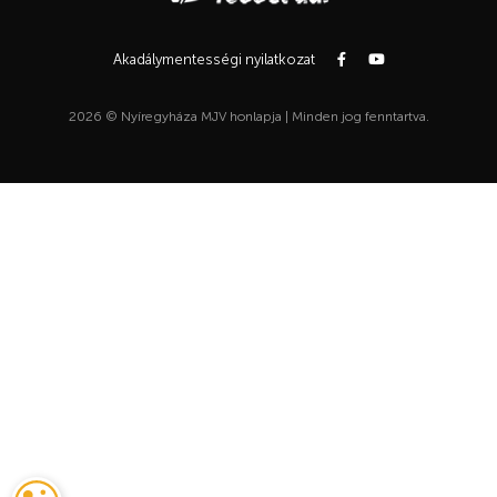
Akadálymentességi nyilatkozat
2026 © Nyíregyháza MJV honlapja | Minden jog fenntartva.