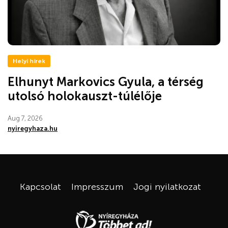
Helyi hírek
Elhunyt Markovics Gyula, a térség
utolsó holokauszt-túlélője
Aug 7, 2026
nyiregyhaza.hu
Kapcsolat
Impresszum
Jogi nyilatkozat