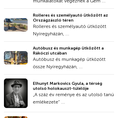
munkálatokat végeznek a Gém ...
Rolleres és személyautó ütközött az
Országzászló téren
Rolleres és személyautó ütközött
Nyíregyházán, ...
Autóbusz és munkagép ütközött a
Rákóczi utcában
Autóbusz és munkagép ütközött
össze Nyíregyházán, ...
Elhunyt Markovics Gyula, a térség
utolsó holokauszt-túlélője
„A száz év reménye és az utolsó tanú
emlékezete” ...