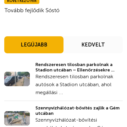
KÖVETKEZŐ HÍR
Tovább fejlődik Sóstó
LEGÚJABB
KEDVELT
Rendszeresen tilosban parkolnak a
Stadion utcában – Ellenőrzésekre ...
Rendszeresen tilosban parkolnak
autósok a Stadion utcában, ahol
megállási ...
Szennyvízhálózat-bővítés zajlik a Gém
utcában
Szennyvízhálózat-bővítési