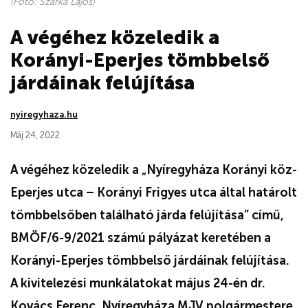
(Fotó: Szarka Lajos)
A végéhez közeledik a
Korányi-Eperjes tömbbelső
járdáinak felújítása
nyiregyhaza.hu
Máj 24, 2022
A végéhez közeledik a „Nyíregyháza Korányi köz-
Eperjes utca – Korányi Frigyes utca által határolt
tömbbelsőben található járda felújítása” című,
BMÖF/6-9/2021 számú pályázat keretében a
Korányi-Eperjes tömbbelső járdáinak felújítása.
A kivitelezési munkálatokat május 24-én dr.
Kovács Ferenc, Nyíregyháza MJV polgármestere