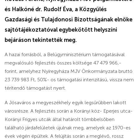
és Halkóné dr. Rudolf Éva, a Közgyűlés
Gazdasági és Tulajdonosi Bizottságának elnöke
sajtótájékoztatóval egybekötött helyszíni
bejáráson tekintették meg.
A hazai forrásból, a Belügyminisztérium támogatásával
megvalósuló fejlesztés összes költsége 47 479 966,-
forint, amelyhez Nyíregyháza MJV Önkormányzata bruttó
23 739 983 Ft, 50%- os támogatási intenzitású, vissza nem
térítendő támogatást nyert.
A Jósaváros a megyeszékhely egyik legsűrűbben lakott
városrésze. A fejlesztés során a Korányi köz- Eperjes utca-
Korányi Frigyes utcák által határolt tömbbelsőben
található járdafelületek újulnak meg, amelyek az 1970-es
évek végén épültek. A felújítás során a meglévő, rossz