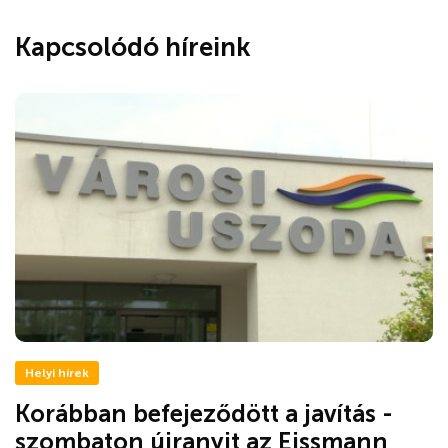
Kapcsolódó híreink
Helyi hírek
Korábban befejeződött a javítás -
szombaton újranyit az Eissmann