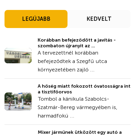
LEGÚJABB
KEDVELT
Korábban befejeződött a javítás -
szombaton újranyit az ...
A tervezettnél korábban
befejeződtek a Szegfű utca
környezetében zajló ...
A hőség miatt fokozott óvatosságra int
a tisztifőorvos
Tombol a kánikula Szabolcs-
Szatmár-Bereg vármegyében is,
harmadfokú ...
Mixer járműnek ütközött egy autó a