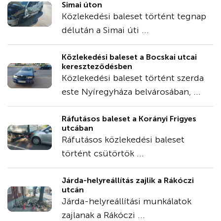
Simai úton
Közlekedési baleset történt tegnap
délután a Simai úti ...
Közlekedési baleset a Bocskai utcai
kereszteződésben
Közlekedési baleset történt szerda
este Nyíregyháza belvárosában, ...
Ráfutásos baleset a Korányi Frigyes
utcában
Ráfutásos közlekedési baleset
történt csütörtök ...
Járda-helyreállítás zajlik a Rákóczi
utcán
Járda-helyreállítási munkálatok
zajlanak a Rákóczi ...