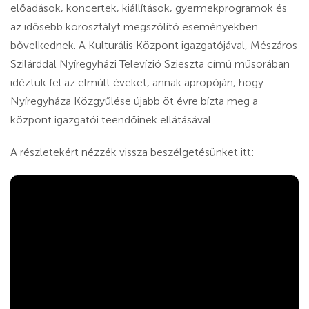
előadások, koncertek, kiállítások, gyermekprogramok és
az idősebb korosztályt megszólító eseményekben
bővelkednek. A Kulturális Központ igazgatójával, Mészáros
Szilárddal Nyíregyházi Televízió Szieszta című műsorában
idéztük fel az elmúlt éveket, annak apropóján, hogy
Nyíregyháza Közgyűlése újabb öt évre bízta meg a
központ igazgatói teendőinek ellátásával.
A részletekért nézzék vissza beszélgetésünket itt: