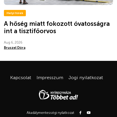
Helyi hírek
A hőség miatt fokozott óvatosságra
int a tisztifőorvos
Aug 6, 2026
Bruszel Dóra
Kapcsolat
Impresszum
Jogi nyilatkozat
Akadálymentességi nyilatkozat