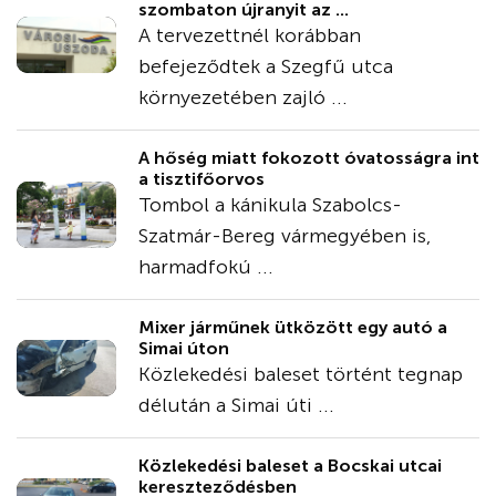
szombaton újranyit az ...
A tervezettnél korábban
befejeződtek a Szegfű utca
környezetében zajló ...
A hőség miatt fokozott óvatosságra int
a tisztifőorvos
Tombol a kánikula Szabolcs-
Szatmár-Bereg vármegyében is,
harmadfokú ...
Mixer járműnek ütközött egy autó a
Simai úton
Közlekedési baleset történt tegnap
délután a Simai úti ...
Közlekedési baleset a Bocskai utcai
kereszteződésben