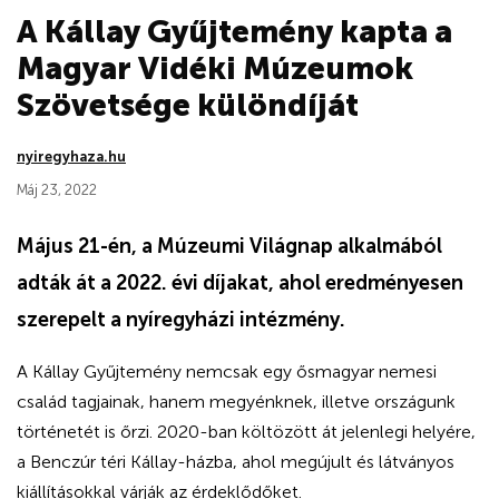
A Kállay Gyűjtemény kapta a
Magyar Vidéki Múzeumok
Szövetsége különdíját
nyiregyhaza.hu
Máj 23, 2022
Május 21-én, a Múzeumi Világnap alkalmából
adták át a 2022. évi díjakat, ahol eredményesen
szerepelt a nyíregyházi intézmény.
A Kállay Gyűjtemény nemcsak egy ősmagyar nemesi
család tagjainak, hanem megyénknek, illetve országunk
történetét is őrzi. 2020-ban költözött át jelenlegi helyére,
a Benczúr téri Kállay-házba, ahol megújult és látványos
kiállításokkal várják az érdeklődőket.