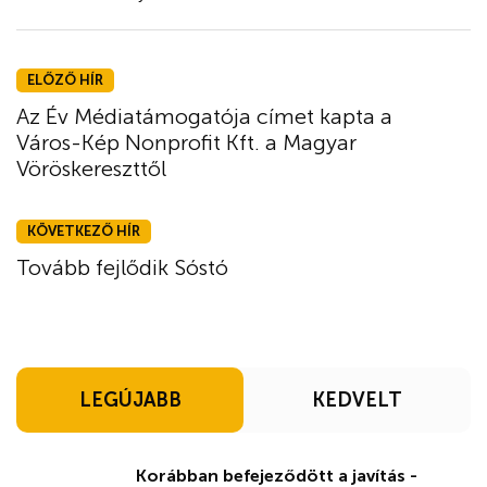
ELŐZŐ HÍR
Az Év Médiatámogatója címet kapta a
Város-Kép Nonprofit Kft. a Magyar
Vöröskereszttől
KÖVETKEZŐ HÍR
Tovább fejlődik Sóstó
LEGÚJABB
KEDVELT
Korábban befejeződött a javítás -