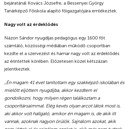
bejáratánál Kovács Józsefre, a Bessenyei György
Tanárképző Főiskola alapító főigazgatójára emlékeztek.
Nagy volt az érdeklődés
Názon Sándor nyugdíjas pedagógus egy 1600 főt
számláló, közösségi médiában működő csoportban
kezdte el a szervezést és hamar nagy volt az érdeklődés
az érintettek körében. Előzetesen közel kétszázan
jelentkeztek.
„
Én magam 41 évet tanítottam egy szakképző iskolában és
mielőtt eljöttem nyugdíjba, akkor kezdtem el
gondolkozni, hogy milyen régen találkoztam a
csoporttársaimmal. Elég kevés olyan arcot látok most is,
aki akkor volt hallgató, amikor én magam is, de akik itt
vannak, azoknak nagyon örülök. Sajnálom azokat, akik