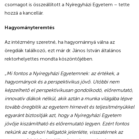
csomagot is összeállított a Nyíregyházi Egyetem – tette
hozzá a kancellár.
Hagyományteremtés
Az intézmény szeretné, ha hagyománnyá válna az
öregdiák találkozó, ezt már dr. János István általános
rektorhelyettes mondta köszöntőjében.
„
Mi fontos a Nyíregyházi Egyetemnek: az értékek, a
hagyományok és a perspektivikus jövő. Utóbbi nem
képzelhető el perspektivikusan gondolkodó, előremutató,
innovatív diákok nélkül, akik aztán a munka világába lépve
tovább öregbítik az egyetem hírnevét és teljesítményükkel
egyaránt biztosítják azt, hogy a Nyíregyházi Egyetem
jövője kiszámítható és előremutató legyen. Ezért fontos
nekünk az egykori hallgatók jelenléte, visszatérnek az