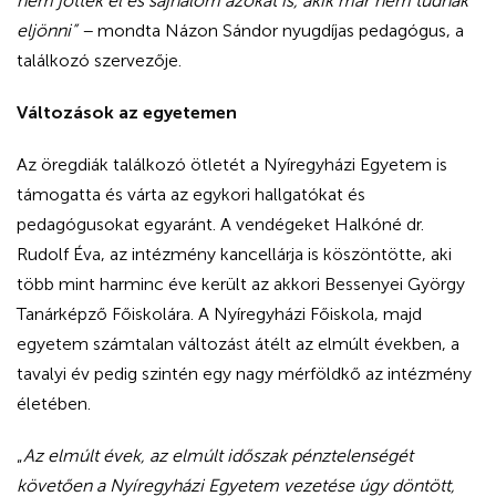
nem jöttek el és sajnálom azokat is, akik már nem tudnak
eljönni” –
mondta Názon Sándor nyugdíjas pedagógus, a
találkozó szervezője.
Változások az egyetemen
Az öregdiák találkozó ötletét a Nyíregyházi Egyetem is
támogatta és várta az egykori hallgatókat és
pedagógusokat egyaránt. A vendégeket Halkóné dr.
Rudolf Éva, az intézmény kancellárja is köszöntötte, aki
több mint harminc éve került az akkori Bessenyei György
Tanárképző Főiskolára. A Nyíregyházi Főiskola, majd
egyetem számtalan változást átélt az elmúlt években, a
tavalyi év pedig szintén egy nagy mérföldkő az intézmény
életében.
„
Az elmúlt évek, az elmúlt időszak pénztelenségét
követően a Nyíregyházi Egyetem vezetése úgy döntött,