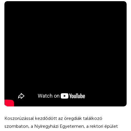
Koszorúzással kezdődött az öregdiák találkozó
szombaton, a Nyíregyházi Egyetemen, a rektori épület