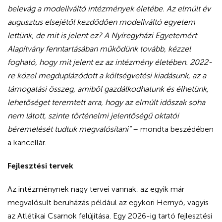
belevág a modellváltó intézmények életébe. Az elmúlt év
augusztus elsejétől kezdődően modellváltó egyetem
lettünk, de mit is jelent ez? A Nyíregyházi Egyetemért
Alapítvány fenntartásában működünk tovább, kézzel
fogható, hogy mit jelent ez az intézmény életében. 2022-
re közel megduplázódott a költségvetési kiadásunk, az a
támogatási összeg, amiből gazdálkodhatunk és élhetünk,
lehetőséget teremtett arra, hogy az elmúlt időszak soha
nem látott, szinte történelmi jelentőségű oktatói
béremelését tudtuk megvalósítani”
– mondta beszédében
a kancellár.
Fejlesztési tervek
Az intézménynek nagy tervei vannak, az egyik már
megvalósult beruházás például az egykori Hernyó, vagyis
az Atlétikai Csarnok felújítása. Egy 2026-ig tartó fejlesztési