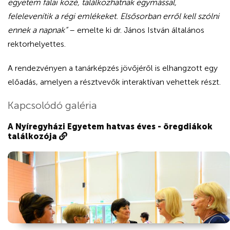
egyetem falai közé, találkozhatnak egymással,
felelevenítik a régi emlékeket. Elsősorban erről kell szólni
ennek a napnak”
– emelte ki dr. János István általános
rektorhelyettes.
A rendezvényen a tanárképzés jövőjéről is elhangzott egy
előadás, amelyen a résztvevők interaktívan vehettek részt.
Kapcsolódó galéria
A Nyíregyházi Egyetem hatvas éves - öregdiákok
találkozója