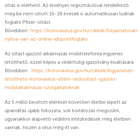
oltás is elérhető. Az érvényes regisztrációval rendelkező
még be nem oltott 16-18 évesek is automatikusan tudnak
foglalni Pfizer-oltást.
Bővebben:
https://koronavirus.gov.hu/cikkek/folyamatosan-
nyitva-van-az-online-idopontfoglalo
Az oltást igazoló alkalmazás mobiltelefonra ingyenes
letölthető, ezzel képes a védettségi igazolvány kiváltására.
Bővebben:
https://koronavirus.gov.hu/cikkek/ingyenesen-
letoltheto-koronavirus-elleni-vedooltast-igazolo-
mobilalkalmazas-szolgaltatoknak
Az 5 millió beoltott elérését követően életbe lépett az
újraindítás újabb fokozata, sok korlátozás megszűnt,
ugyanakkor alapvető védelmi intézkedések még életben
vannak, hiszen a vírus még itt van.