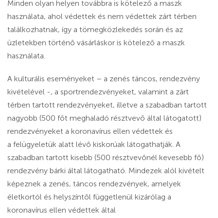
Minden olyan helyen továbbra is kötelező a maszk
használata, ahol védettek és nem védettek zárt térben
találkozhatnak, így a tömegközlekedés során és az
üzletekben történő vásárláskor is kötelező a maszk
használata.
A kulturális eseményeket – a zenés táncos, rendezvény
kivételével -, a sportrendezvényeket, valamint a zárt
térben tartott rendezvényeket, illetve a szabadban tartott
nagyobb (500 főt meghaladó résztvevő által látogatott)
rendezvényeket a koronavírus ellen védettek és
a felügyeletük alatt lévő kiskorúak látogathatják. A
szabadban tartott kisebb (500 résztvevőnél kevesebb fő)
rendezvény bárki által látogatható. Mindezek alól kivételt
képeznek a zenés, táncos rendezvények, amelyek
életkortól és helyszíntől függetlenül kizárólag a
koronavírus ellen védettek által