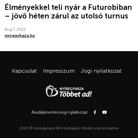
Élményekkel teli nyár a Futurobiban
– jövő héten zárul az utolsó turnus
Aug 7, 2026
nyiregyhaza.hu
Kapcsolat
Impresszum
Jogi nyilatkozat
Akadálymentességi nyilatkozat
2026 © Nyíregyháza MJV honlapja | Minden jog fenntartva.