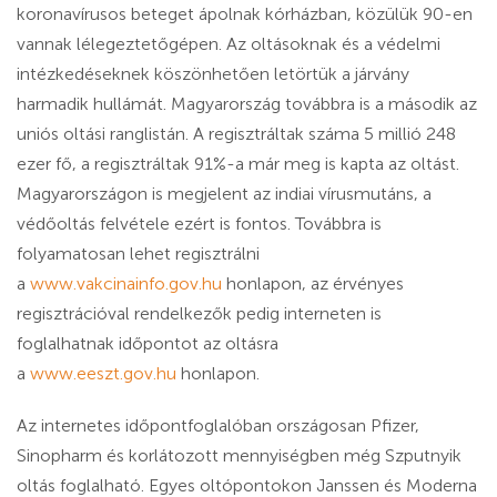
koronavírusos beteget ápolnak kórházban, közülük 90-en
vannak lélegeztetőgépen. Az oltásoknak és a védelmi
intézkedéseknek köszönhetően letörtük a járvány
harmadik hullámát. Magyarország továbbra is a második az
uniós oltási ranglistán. A regisztráltak száma 5 millió 248
ezer fő, a regisztráltak 91%-a már meg is kapta az oltást.
Magyarországon is megjelent az indiai vírusmutáns, a
védőoltás felvétele ezért is fontos. Továbbra is
folyamatosan lehet regisztrálni
a
www.vakcinainfo.gov.hu
honlapon, az érvényes
regisztrációval rendelkezők pedig interneten is
foglalhatnak időpontot az oltásra
a
www.eeszt.gov.hu
honlapon.
Az internetes időpontfoglalóban országosan Pfizer,
Sinopharm és korlátozott mennyiségben még Szputnyik
oltás foglalható. Egyes oltópontokon Janssen és Moderna