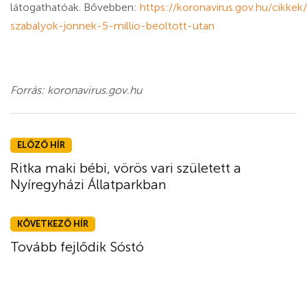
látogathatóak. Bővebben:
https://koronavirus.gov.hu/cikkek/
szabalyok-jonnek-5-millio-beoltott-utan
Forrás: koronavirus.gov.hu
ELŐZŐ HÍR
Ritka maki bébi, vörös vari született a
Nyíregyházi Állatparkban
KÖVETKEZŐ HÍR
Tovább fejlődik Sóstó