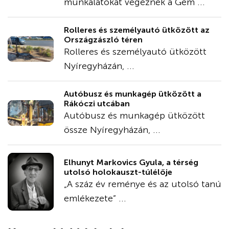
munkálatokat végeznek a Gém ...
Rolleres és személyautó ütközött az
Országzászló téren
Rolleres és személyautó ütközött
Nyíregyházán, ...
Autóbusz és munkagép ütközött a
Rákóczi utcában
Autóbusz és munkagép ütközött
össze Nyíregyházán, ...
Elhunyt Markovics Gyula, a térség
utolsó holokauszt-túlélője
„A száz év reménye és az utolsó tanú
emlékezete” ...