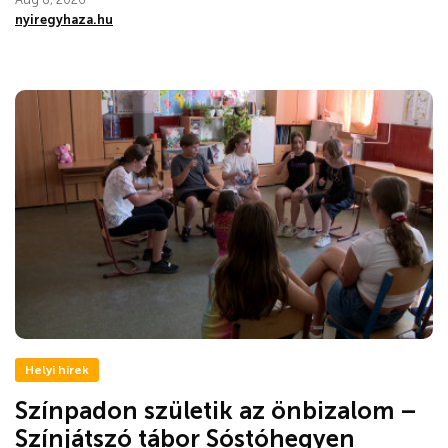
nyiregyhaza.hu
Helyi hírek
Színpadon születik az önbizalom –
Színjátszó tábor Sóstóhegyen