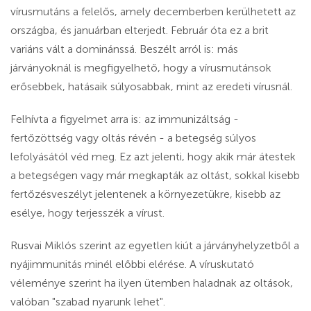
vírusmutáns a felelős, amely decemberben kerülhetett az
országba, és januárban elterjedt. Február óta ez a brit
variáns vált a dominánssá. Beszélt arról is: más
járványoknál is megfigyelhető, hogy a vírusmutánsok
erősebbek, hatásaik súlyosabbak, mint az eredeti vírusnál.
Felhívta a figyelmet arra is: az immunizáltság -
fertőzöttség vagy oltás révén - a betegség súlyos
lefolyásától véd meg. Ez azt jelenti, hogy akik már átestek
a betegségen vagy már megkapták az oltást, sokkal kisebb
fertőzésveszélyt jelentenek a környezetükre, kisebb az
esélye, hogy terjesszék a vírust.
Rusvai Miklós szerint az egyetlen kiút a járványhelyzetből a
nyájimmunitás minél előbbi elérése. A víruskutató
véleménye szerint ha ilyen ütemben haladnak az oltások,
valóban "szabad nyarunk lehet".