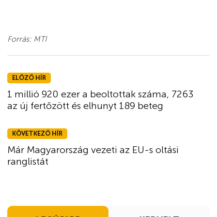
Forrás: MTI
ELŐZŐ HÍR
1 millió 920 ezer a beoltottak száma, 7263
az új fertőzött és elhunyt 189 beteg
KÖVETKEZŐ HÍR
Már Magyarország vezeti az EU-s oltási
ranglistát