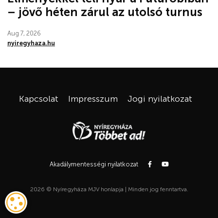
– jövő héten zárul az utolsó turnus
Aug 7, 2026
nyiregyhaza.hu
Kapcsolat
Impresszum
Jogi nyilatkozat
Akadálymentességi nyilatkozat
2026 © Nyíregyháza MJV honlapja | Minden jog fenntartva.