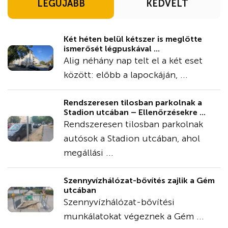
LEGÚJABB
KEDVELT
Két héten belül kétszer is meglőtte
ismerősét légpuskával ...
Alig néhány nap telt el a két eset
között: előbb a lapockáján, ...
Rendszeresen tilosban parkolnak a
Stadion utcában – Ellenőrzésekre ...
Rendszeresen tilosban parkolnak
autósok a Stadion utcában, ahol
megállási ...
Szennyvízhálózat-bővítés zajlik a Gém
utcában
Szennyvízhálózat-bővítési
munkálatokat végeznek a Gém ...