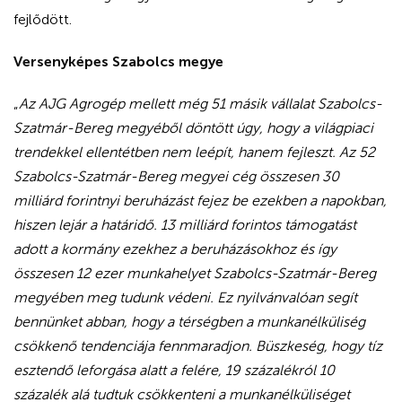
fejlődött.
Versenyképes Szabolcs megye
„
Az AJG Agrogép mellett még 51 másik vállalat Szabolcs-
Szatmár-Bereg megyéből döntött úgy, hogy a világpiaci
trendekkel ellentétben nem leépít, hanem fejleszt. Az 52
Szabolcs-Szatmár-Bereg megyei cég összesen 30
milliárd forintnyi beruházást fejez be ezekben a napokban,
hiszen lejár a határidő. 13 milliárd forintos támogatást
adott a kormány ezekhez a beruházásokhoz és így
összesen 12 ezer munkahelyet Szabolcs-Szatmár-Bereg
megyében meg tudunk védeni. Ez nyilvánvalóan segít
bennünket abban, hogy a térségben a munkanélküliség
csökkenő tendenciája fennmaradjon. Büszkeség, hogy tíz
esztendő leforgása alatt a felére, 19 százalékról 10
százalék alá tudtuk csökkenteni a munkanélküliséget