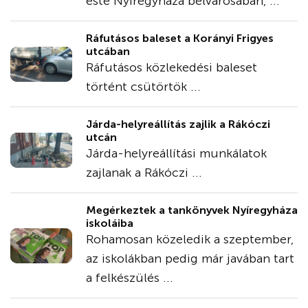
este Nyíregyháza belvárosában, ...
Ráfutásos baleset a Korányi Frigyes
utcában
Ráfutásos közlekedési baleset
történt csütörtök ...
Járda-helyreállítás zajlik a Rákóczi
utcán
Járda-helyreállítási munkálatok
zajlanak a Rákóczi ...
Megérkeztek a tankönyvek Nyíregyháza
iskoláiba
Rohamosan közeledik a szeptember,
az iskolákban pedig már javában tart
a felkészülés ...