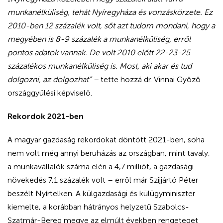
munkanélküliség, tehát Nyíregyháza és vonzáskörzete. Ez
2010-ben 12 százalék volt, sőt azt tudom mondani, hogy a
megyében is 8-9 százalék a munkanélküliség, erről
pontos adatok vannak. De volt 2010 előtt 22-23-25
százalékos munkanélküliség is. Most, aki akar és tud
dolgozni, az dolgozhat” –
tette hozzá dr. Vinnai Győző
országgyűlési képviselő.
Rekordok 2021-ben
A magyar gazdaság rekordokat döntött 2021-ben, soha
nem volt még annyi beruházás az országban, mint tavaly,
a munkavállalók száma eléri a 4,7 milliót, a gazdasági
növekedés 7,1 százalék volt – erről már Szijjártó Péter
beszélt Nyírtelken. A külgazdasági és külügyminiszter
kiemelte, a korábban hátrányos helyzetű Szabolcs-
Szatmár-Bereg megye az elmúlt években rengeteget