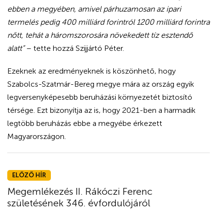
ebben a megyében, amivel párhuzamosan az ipari
termelés pedig 400 milliárd forintról 1200 milliárd forintra
nőtt, tehát a háromszorosára növekedett tíz esztendő
alatt”
– tette hozzá Szijjártó Péter.
Ezeknek az eredményeknek is köszönhető, hogy
Szabolcs-Szatmár-Bereg megye mára az ország egyik
legversenyképesebb beruházási környezetét biztosító
térsége. Ezt bizonyítja az is, hogy 2021-ben a harmadik
legtöbb beruházás ebbe a megyébe érkezett
Magyarországon.
ELŐZŐ HÍR
Megemlékezés II. Rákóczi Ferenc
születésének 346. évfordulójáról