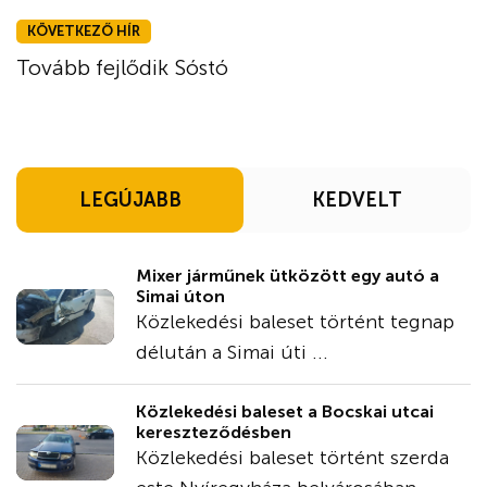
KÖVETKEZŐ HÍR
Tovább fejlődik Sóstó
LEGÚJABB
KEDVELT
Mixer járműnek ütközött egy autó a
Simai úton
Közlekedési baleset történt tegnap
délután a Simai úti ...
Közlekedési baleset a Bocskai utcai
kereszteződésben
Közlekedési baleset történt szerda