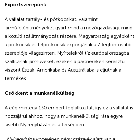
Exportszerepünk
A vállalat tartály- és pótkocsikat, valamint
járműfelépítményeket gyárt mind a mezőgazdasági, mind
a közúti szállítmányozás részére. Magyarország egyébként
a pótkocsik és félpótkocsik exportjának a 7. legfontosabb
szereplője világszinten, Nyírtelekről tíz európai országba
szállítanak járműveket, ezeken a partnereken keresztül
viszont Észak-Amerikába és Ausztráliába is eljutnak a
termékek.
Csökkent a munkanélküliség
A cég mintegy 130 embert foglalkoztat, így ez a vállalat is
hozzájárul ahhoz, hogy a munkanélküliségi ráta egyre
kisebb Nyíregyházán és a térségben.
„
Nyíregyháza közelében négy százalék alatt van a