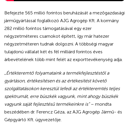
Befejezte 565 millió forintos beruházását a mezőgazdasági
járműgyártással foglalkozó AJG Agrogép Kft. A kormány
282 millió forintos támogatásával egy ezer
négyzetméteres csarnokot épített, így már hatezer
négyzetméteren tudnak dolgozni. A többségi magyar
tulajdonú vállalat két és fél milliárd forintos éves
árbevételének több mint felét az exporttevékenység adja.
„
Értékteremtő folyamataink a termékfejlesztéstől a
gyártáson, értékesítésen és az értékesítést követő
szolgáltatásokon keresztül lefedi az értékteremtés teljes
spektrumát, erre büszkék vagyunk, mint ahogy büszkék
vagyunk saját fejlesztésű termékeinkre is”
– mondta
beszédében dr. Ferencz Géza, az AJG Agrogép Jármű- és
Gépgyártó Kft. ügyvezetője.