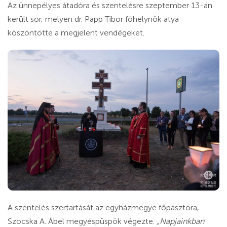
Az ünnepélyes átadóra és szentelésre szeptember 13-án
került sor, melyen dr. Papp Tibor főhelynök atya
köszöntötte a megjelent vendégeket.
A szentelés szertartását az egyházmegye főpásztora,
Szocska A. Ábel megyéspüspök végezte.
„Napjainkban