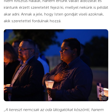
Nem Krisztus halálát, hanem értünk vállalt áldozatát és
irántunk érzett szeretetét fejezi ki, mellyel nekünk is példát
akar adni. Annak a jele, hogy Isten gondját viseli azoknak,
akik szeretettel fordulnak hozzá.
„A kereszt nemcsak az oda látogatókat köszönti, hanem