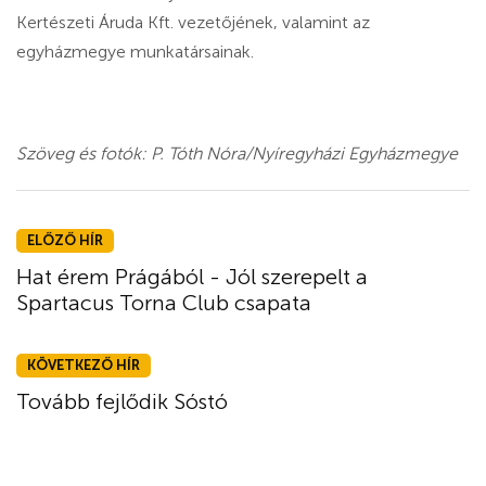
Kertészeti Áruda Kft. vezetőjének, valamint az
egyházmegye munkatársainak.
Szöveg és fotók: P. Tóth Nóra/Nyíregyházi Egyházmegye
ELŐZŐ HÍR
Hat érem Prágából - Jól szerepelt a
Spartacus Torna Club csapata
KÖVETKEZŐ HÍR
Tovább fejlődik Sóstó