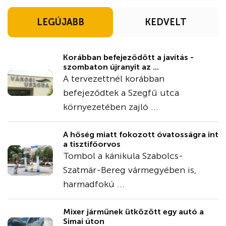
LEGÚJABB
KEDVELT
Korábban befejeződött a javítás -
szombaton újranyit az ...
A tervezettnél korábban
befejeződtek a Szegfű utca
környezetében zajló ...
A hőség miatt fokozott óvatosságra int
a tisztifőorvos
Tombol a kánikula Szabolcs-
Szatmár-Bereg vármegyében is,
harmadfokú ...
Mixer járműnek ütközött egy autó a
Simai úton