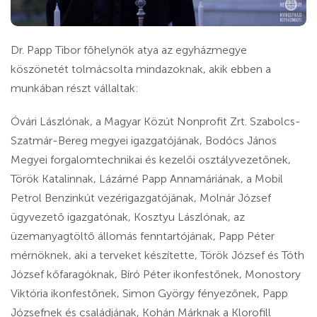
Dr. Papp Tibor főhelynök atya az egyházmegye
köszönetét tolmácsolta mindazoknak, akik ebben a
munkában részt vállaltak:
Óvári Lászlónak, a Magyar Közút Nonprofit Zrt. Szabolcs-
Szatmár-Bereg megyei igazgatójának, Bodócs János
Megyei forgalomtechnikai és kezelői osztályvezetőnek,
Török Katalinnak, Lázárné Papp Annamáriának, a Mobil
Petrol Benzinkút vezérigazgatójának, Molnár József
ügyvezető igazgatónak, Kosztyu Lászlónak, az
üzemanyagtöltő állomás fenntartójának, Papp Péter
mérnöknek, aki a terveket készítette, Török József és Tóth
József kőfaragóknak, Bíró Péter ikonfestőnek, Monostory
Viktória ikonfestőnek, Simon György fényezőnek, Papp
Józsefnek és családjának, Kohán Márknak a Klorofill