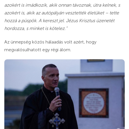
azokért is imádkozik, akik onnan távoznak, útra kelnek, s
azokért is, akik az autópályán vesztették életüket – tette
hozzá a püspök. A kereszt jel. Jézus Krisztus üzenetét
hordozza, s minket is kötelez.”
Az ünnepség közös hálaadás volt azért, hogy
megvalósulhatott egy régi álom.