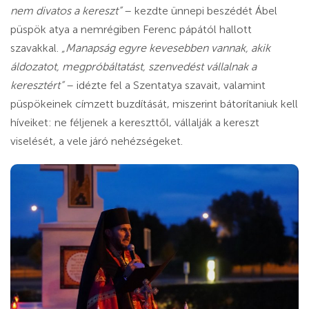
nem divatos a kereszt”
– kezdte ünnepi beszédét Ábel
püspök atya a nemrégiben Ferenc pápától hallott
szavakkal.
„Manapság egyre kevesebben vannak, akik
áldozatot, megpróbáltatást, szenvedést vállalnak a
keresztért”
– idézte fel a Szentatya szavait, valamint
püspökeinek címzett buzdítását, miszerint bátorítaniuk kell
híveiket: ne féljenek a kereszttől, vállalják a kereszt
viselését, a vele járó nehézségeket.