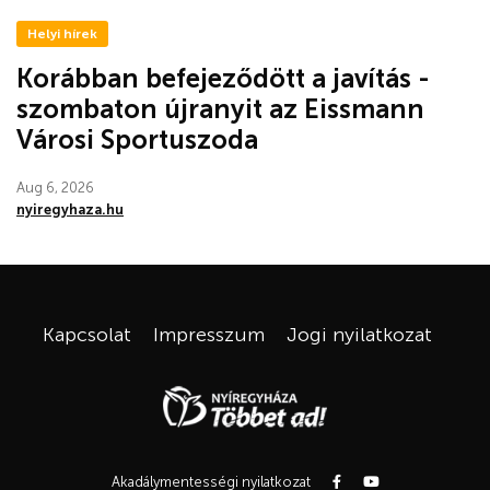
Helyi hírek
Korábban befejeződött a javítás -
szombaton újranyit az Eissmann
Városi Sportuszoda
Aug 6, 2026
nyiregyhaza.hu
Kapcsolat
Impresszum
Jogi nyilatkozat
Akadálymentességi nyilatkozat