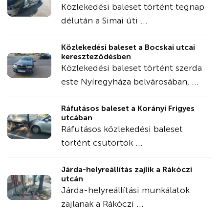
Közlekedési baleset történt tegnap
délután a Simai úti ...
Közlekedési baleset a Bocskai utcai
kereszteződésben
Közlekedési baleset történt szerda
este Nyíregyháza belvárosában, ...
Ráfutásos baleset a Korányi Frigyes
utcában
Ráfutásos közlekedési baleset
történt csütörtök ...
Járda-helyreállítás zajlik a Rákóczi
utcán
Járda-helyreállítási munkálatok
zajlanak a Rákóczi ...