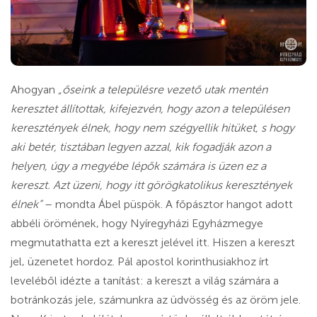
Ahogyan
„őseink a településre vezető utak mentén
keresztet állítottak, kifejezvén, hogy azon a településen
keresztények élnek, hogy nem szégyellik hitüket, s hogy
aki betér, tisztában legyen azzal, kik fogadják azon a
helyen, úgy a megyébe lépők számára is üzen ez a
kereszt. Azt üzeni, hogy itt görögkatolikus keresztények
élnek”
– mondta Ábel püspök. A főpásztor hangot adott
abbéli örömének, hogy Nyíregyházi Egyházmegye
megmutathatta ezt a kereszt jelével itt. Hiszen a kereszt
jel, üzenetet hordoz. Pál apostol korinthusiakhoz írt
leveléből idézte a tanítást: a kereszt a világ számára a
botránkozás jele, számunkra az üdvösség és az öröm jele.