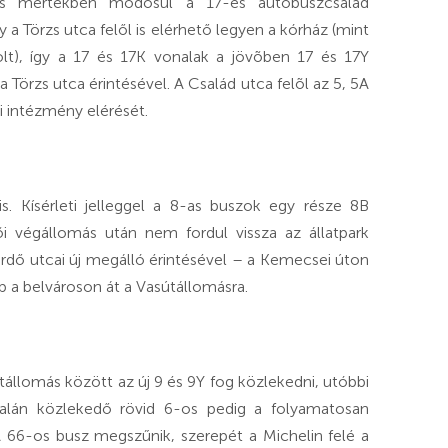
kis mértékben módosul a 17-es autóbuszcsalád
 a Törzs utca felől is elérhető legyen a kórház (mint
lt), így a 17 és 17K vonalak a jövõben 17 és 17Y
 Törzs utca érintésével. A Család utca felõl az 5, 5A
i intézmény elérését.
. Kísérleti jelleggel a 8-as buszok egy része 8B
õi végállomás után nem fordul vissza az állatpark
ürdő utcai új megálló érintésével – a Kemecsei úton
ább a belvároson át a Vasútállomásra.
állomás között az új 9 és 9Y fog közlekedni, utóbbi
nalán közlekedő rövid 6-os pedig a folyamatosan
 A 66-os busz megszűnik, szerepét a Michelin felé a