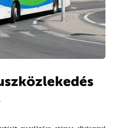
buszközlekedés
l