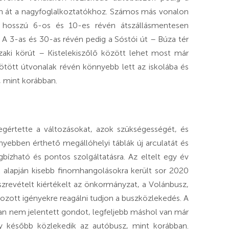
on át a nagyfoglalkoztatókhoz. Számos más vonalon
a hosszú 6-os és 10-es révén átszállásmentesen
. A 3-as és 30-as révén pedig a Sóstói út – Búza tér
zaki körút – Kistelekiszőlő között lehet most már
ötött útvonalak révén könnyebb lett az iskolába és
, mint korábban.
értette a változásokat, azok szükségességét, és
ebben érthető megállóhelyi táblák új arculatát és
gbízható és pontos szolgáltatásra. Az eltelt egy év
ek alapján kisebb finomhangolásokra került sor 2020
revételt kiértékelt az önkormányzat, a Volánbusz,
ozott igényekre reagálni tudjon a buszközlekedés. A
ban nem jelentett gondot, legfeljebb máshol van már
gy később közlekedik az autóbusz, mint korábban.