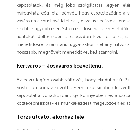
kapcsolatok, és még jobb szolgáltatás legyen elé
nyíregyházi cég jelzi igényét, hogy elköteleződne a 
vásárolna a munkavállalóknak, ezzel is segítve a fen
kisebb-nagyobb mértékben módosulnak a menetidõk, 
adatokat. Jellemzõen a csúcsidõn kívüli és a hajnal
menetidõkre számítani, ugyanakkor néhány útvonal
hosszabb, megnövelt menetidővel kell számolni.
Kertváros – Jósaváros közvetlenül
Az egyik legfontosabb változás, hogy elindul az új 27
Sóstói úti kórház között teremt csúcsidőben közvet
kapcsolatra vonatkozóan, így könnyebben és átszáll
közlekedni iskola- és munkakezdést megelőzően és a
Törzs utcától a kórház felé