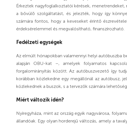
Érkeztek nagyfoglalkoztatói kérések, menetrendeket
a bővülõ szolgáltatást, és jelezték, hogy így könn
számára fontos, hogy a keveseket érintő észrevételek
érdeksérelemmel és megvalósítható, finanszírozható.
Fedélzeti egységek
Az elmúlt hónapokban valamennyi helyi autóbuszba beé
alapján OBU-kat –, amelyek folyamatos kapcsola
forgalomirányítás között. Az autóbuszvezető így tud
korábban közlekedne egy megállónál az autóbusz, je
közlekednek a buszok, s a tervezők számára lehetősége
Miért változik idén?
Nyíregyháza, mint az ország egyik nagyvárosa, folyam
állandóak. Egy olyan horderejű változás, amely a taval