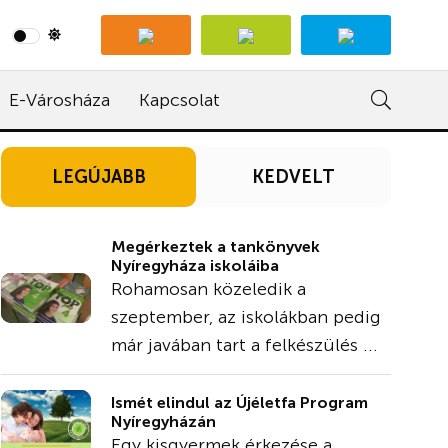
E-Városháza
Kapcsolat
LEGÚJABB
KEDVELT
Megérkeztek a tankönyvek
Nyíregyháza iskoláiba
Rohamosan közeledik a
szeptember, az iskolákban pedig
már javában tart a felkészülés ...
Ismét elindul az Újéletfa Program
Nyíregyházán
Egy kisgyermek érkezése a