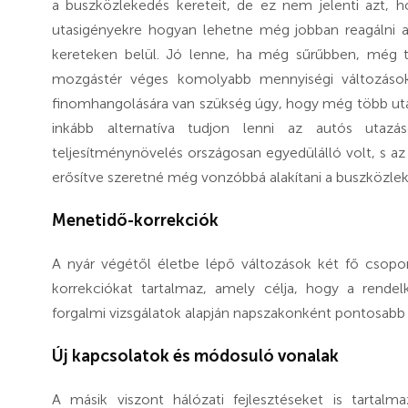
a buszközlekedés kereteit, de ez nem jelenti azt, hog
utasigényekre hogyan lehetne még jobban reagálni 
kereteken belül. Jó lenne, ha még sűrűbben, még
mozgástér véges komolyabb mennyiségi változások 
finomhangolására van szükség úgy, hogy még több ut
inkább alternatíva tudjon lenni az autós utazá
teljesítménynövelés országosan egyedülálló volt, s az
erősítve szeretné még vonzóbbá alakítani a buszközle
Menetidő-korrekciók
A nyár végétől életbe lépő változások két fő csopo
korrekciókat tartalmaz, amely célja, hogy a rende
forgalmi vizsgálatok alapján napszakonként pontosabb 
Új kapcsolatok és módosuló vonalak
A másik viszont hálózati fejlesztéseket is tartalm