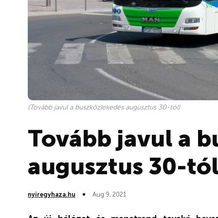
(Tovább javul a buszközlekedés augusztus 30-tól)
Tovább javul a 
augusztus 30-tó
nyiregyhaza.hu
Aug 9, 2021