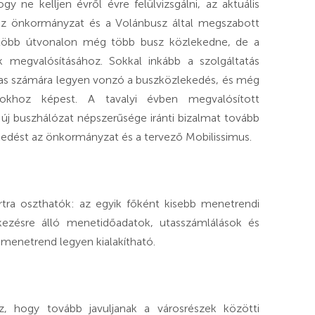
y ne kelljen évről évre felülvizsgálni, az aktuális
az önkormányzat és a Volánbusz által megszabott
 több útvonalon még több busz közlekedne, de a
megvalósításához. Sokkal inkább a szolgáltatás
as számára legyen vonzó a buszközlekedés, és még
sokhoz képest. A tavalyi évben megvalósított
 új buszhálózat népszerűsége iránti bizalmat tovább
kedést az önkormányzat és a tervező Mobilissimus.
rtra oszthatók: az egyik főként kisebb menetrendi
lkezésre álló menetidőadatok, utasszámlálások és
menetrend legyen kialakítható.
az, hogy tovább javuljanak a városrészek közötti