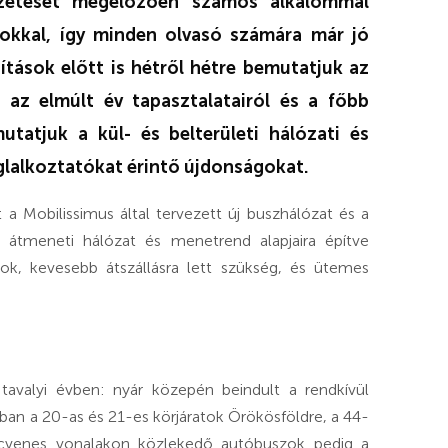
ezetését megelőzően számos alkalommal
sokkal, így minden olvasó számára már jó
tások előtt is hétről hétre bemutatjuk az
 az elmúlt év tapasztalatairól és a főbb
tatjuk a kül- és belterületi hálózati és
glalkoztatókat érintő újdonságokat.
a Mobilissimus által tervezett új buszhálózat és a
 átmeneti hálózat és menetrend alapjaira építve
tok, kevesebb átszállásra lett szükség, és ütemes
avalyi évben: nyár közepén beindult a rendkívül
ban a 20-as és 21-es körjáratok Örökösföldre, a 44-
ncvenes vonalakon közlekedő autóbuszok pedig a