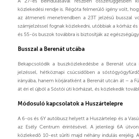
A 27-es beindulásával részben összefüggésben 
közlekedési rendje is. Régóta felmerülő igény volt, hogy
az átmeneti menetrendben a 23T jelzésű busszal vo
számjelzéssel fognak közlekedni, utóbbiak a kórház és a
és 55-ös buszok továbbra is biztosítják az egészségügy
Busszal a Berenát utcába
Bekapcsolódik a buszközlekedésbe a Berenát utca is
jelzéssel, hétköznapi csúcsidőben a sóstógyógyfürd
irányába, hanem körjáratként a Berenát utcán át – a F
át éri el újból a Sóstói úti kórházat, és közlekedik tov
Módosuló kapcsolatok a Huszártelepre
A 6-os és 6Y autóbusz helyett a Huszártelep és a Vasút
az Esély Centrum érintésével. A jelenlegi 6A útvo
közlekedõ 10-est sûríti majd néhány indulás erejéig.