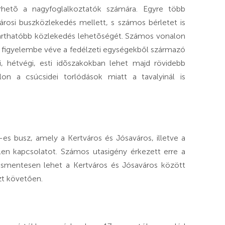
rhetõ a nagyfoglalkoztatók számára. Egyre több
városi buszközlekedés mellett, s számos bérletet is
ntarthatóbb közlekedés lehetõségét. Számos vonalon
figyelembe véve a fedélzeti egységekből származó
i, hétvégi, esti idõszakokban lehet majd rövidebb
on a csúcsidei torlódások miatt a tavalyinál is
-es busz, amely a Kertváros és Jósaváros, illetve a
len kapcsolatot. Számos utasigény érkezett erre a
ásmentesen lehet a Kertváros és Jósaváros között
zt követően.