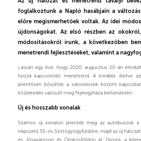
Az új hálózat és menetrend tavalyi bev
foglalkoztunk a Napló hasábjain a változá
előre megismerhetőek voltak. Az idei módosí
újdonságokat. Az első részben az okokról,
módosításokról írunk, a következőben bemu
menetrendi fejlesztéseket, valamint a nagyfo
Lassan egy éve, hogy 2020. augusztus 20-án elindult 
hozzá kapcsolódó menetrend. A korábbi, illetve az
jelentősen bővültek a városrészek közötti kapcsola
közlekedés valósult meg Nyíregyháza belterületén.
Új és hosszabb vonalak
Számos új vonalon jelentek meg az autóbuszok a t
népszerű 55-ös Sóstógyógyfürdőre, majd az új hálózat
es Jósavároson és Örökösföldön át Orosra, a kile