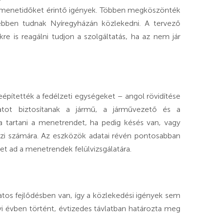
, menetidőket érintő igények. Többen megköszönték
yebben tudnak Nyíregyházán közlekedni. A tervező
re is reagálni tudjon a szolgáltatás, ha az nem jár
pítették a fedélzeti egységeket – angol rövidítése
tot biztosítanak a jármű, a járművezető és a
ja tartani a menetrendet, ha pedig késés van, vagy
lzi számára. Az eszközök adatai révén pontosabban
t ad a menetrendek felülvizsgálatára.
atos fejlődésben van, így a közlekedési igények sem
yi évben történt, évtizedes távlatban határozta meg