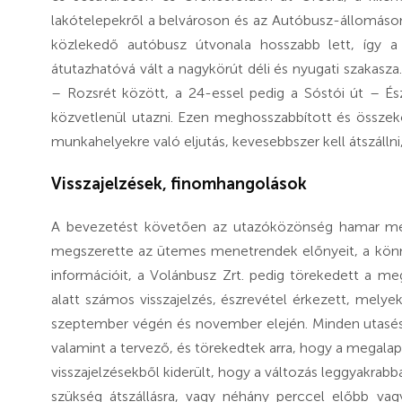
lakótelepekről a belvároson és az Autóbusz-állomás
közlekedő autóbusz útvonala hosszabb lett, így 
átutazhatóvá vált a nagykörút déli és nyugati szakasza
– Rozsrét között, a 24-essel pedig a Sóstói út – És
közvetlenül utazni. Ezen meghosszabbított és összek
munkahelyekre való eljutás, kevesebbszer kell átszállni
Visszajelzések, finomhangolások
A bevezetést követően az utazóközönség hamar meg
megszerette az ütemes menetrendek előnyeit, a könny
információit, a Volánbusz Zrt. pedig törekedett a me
alatt számos visszajelzés, észrevétel érkezett, mely
szeptember végén és november elején. Minden utasész
valamint a tervező, és törekedtek arra, hogy a megalap
visszajelzésekből kiderült, hogy a változás leggyakrab
szükség átszállásra, vagy néhány perccel előbb va