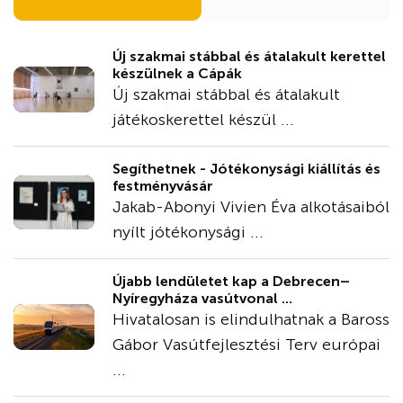
Új szakmai stábbal és átalakult kerettel
készülnek a Cápák
Új szakmai stábbal és átalakult
játékoskerettel készül ...
Segíthetnek - Jótékonysági kiállítás és
festményvásár
Jakab-Abonyi Vivien Éva alkotásaiból
nyílt jótékonysági ...
Újabb lendületet kap a Debrecen–
Nyíregyháza vasútvonal ...
Hivatalosan is elindulhatnak a Baross
Gábor Vasútfejlesztési Terv európai
...