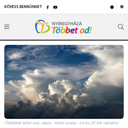
KÖVESS BENNÜNKET
(Többfelé lehet eső, zápor, néhol zivatar -14 és 20 fok várható)