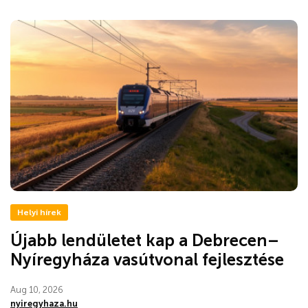
Helyi hírek
Újabb lendületet kap a Debrecen–
Nyíregyháza vasútvonal fejlesztése
Aug 10, 2026
nyiregyhaza.hu