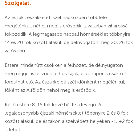
Szolgálat.
Az északi, északkeleti szél napközben többfelé
megélénkül, néhol meg is erősödik, zivatarban viharossá
fokozódik. A legmagasabb nappali hőmérséklet többnyire
14 és 20 fok között alakul, de délnyugaton még 20, 26 fok
valószínű.
Estére mindenütt csökken a felhőzet, de délnyugaton
még reggel is lesznek felhős tájak, eső, zápor is csak ott
fordulhat elő. Az északkeleti szél időnként megélénkül,
főként az Alföldön néhol meg is erősödik.
Késő estére 8, 15 fok közé hűl le a levegő. A
legalacsonyabb éjszaki hőmérséklet többnyire 2 és 8 fok
között alakul, de északon a szélvédett helyeken -1, +2 fok
is lehet.