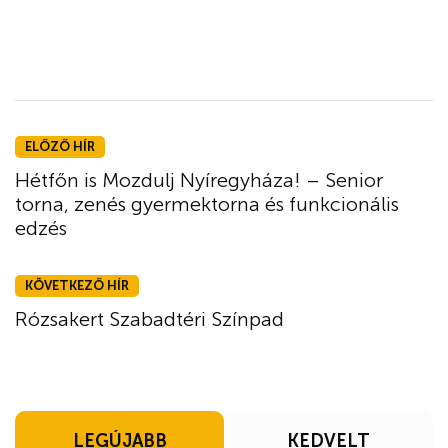
ELŐZŐ HÍR
Hétfőn is Mozdulj Nyíregyháza! – Senior
torna, zenés gyermektorna és funkcionális
edzés
KÖVETKEZŐ HÍR
Rózsakert Szabadtéri Színpad
LEGÚJABB
KEDVELT