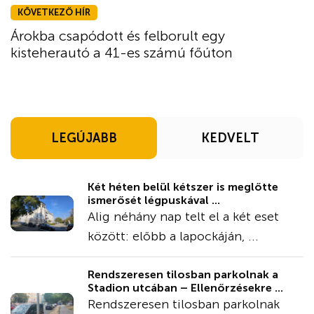
KÖVETKEZŐ HÍR
Árokba csapódott és felborult egy
kisteherautó a 41-es számú főúton
LEGÚJABB
KEDVELT
Két héten belül kétszer is meglőtte
ismerősét légpuskával ...
Alig néhány nap telt el a két eset
között: előbb a lapockáján, ...
Rendszeresen tilosban parkolnak a
Stadion utcában – Ellenőrzésekre ...
Rendszeresen tilosban parkolnak