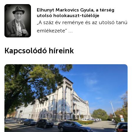
Elhunyt Markovics Gyula, a térség
utolsó holokauszt-túlélője
„A száz év reménye és az utolsó tanú
emlékezete” ...
Kapcsolódó híreink