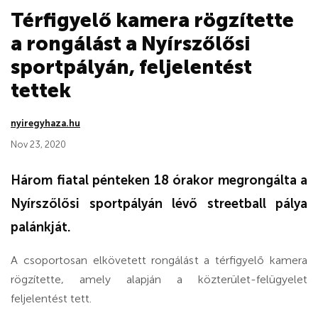
Térfigyelő kamera rögzítette
a rongálást a Nyírszőlősi
sportpályán, feljelentést
tettek
nyiregyhaza.hu
Nov 23, 2020
Három fiatal pénteken 18 órakor megrongálta a
Nyírszőlősi sportpályán lévő streetball pálya
palánkját.
A csoportosan elkövetett rongálást a térfigyelő kamera
rögzítette, amely alapján a közterület-felügyelet
feljelentést tett.