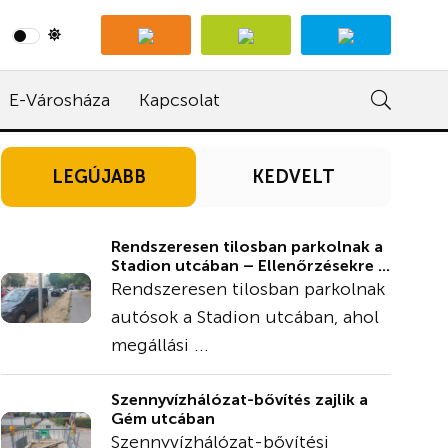
E-Városháza
Kapcsolat
LEGÚJABB
KEDVELT
Rendszeresen tilosban parkolnak a
Stadion utcában – Ellenőrzésekre ...
Rendszeresen tilosban parkolnak
autósok a Stadion utcában, ahol
megállási ...
Szennyvízhálózat-bővítés zajlik a
Gém utcában
Szennyvízhálózat-bővítési