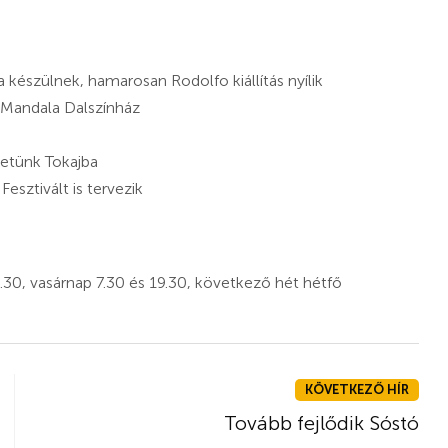
észülnek, hamarosan Rodolfo kiállítás nyílik
Mandala Dalszínház
hetünk Tokajba
sztivált is tervezik
30, vasárnap 7.30 és 19.30, következő hét hétfő
KÖVETKEZŐ HÍR
Tovább fejlődik Sóstó