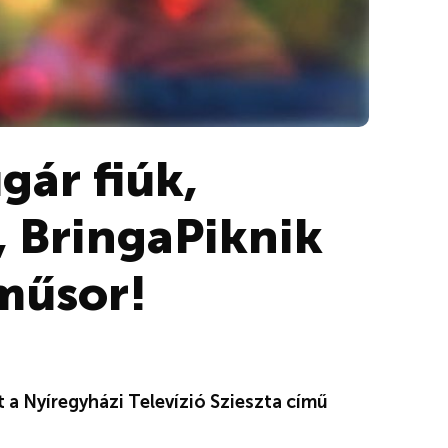
gár fiúk,
s, BringaPiknik
műsor!
t a Nyíregyházi Televízió Szieszta című