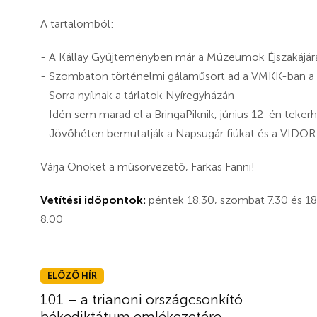
A tartalomból:
- A Kállay Gyűjteményben már a Múzeumok Éjszakájára k
- Szombaton történelmi gálaműsort ad a VMKK-ban a 
- Sorra nyílnak a tárlatok Nyíregyházán
- Idén sem marad el a BringaPiknik, június 12-én teker
- Jövőhéten bemutatják a Napsugár fiúkat és a VIDOR Fe
Várja Önöket a műsorvezető, Farkas Fanni!
Vetítési időpontok:
péntek 18.30, szombat 7.30 és 18.
8.00
ELŐZŐ HÍR
101 – a trianoni országcsonkító
békediktátum emlékezetére