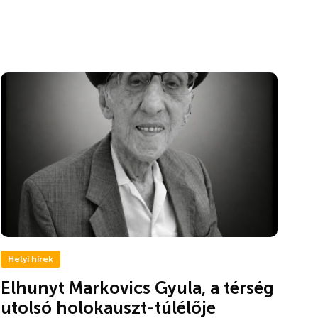
Helyi hírek
Elhunyt Markovics Gyula, a térség
utolsó holokauszt-túlélője