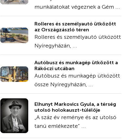
munkálatokat végeznek a Gém ...
Rolleres és személyautó ütközött
az Országzászló téren
Rolleres és személyautó ütközött
Nyíregyházán, ...
Autóbusz és munkagép ütközött a
Rákóczi utcában
Autóbusz és munkagép ütközött
össze Nyíregyházán, ...
Elhunyt Markovics Gyula, a térség
utolsó holokauszt-túlélője
„A száz év reménye és az utolsó
tanú emlékezete” ...