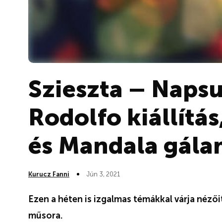
Szieszta – Napsu
Rodolfo kiállítá
és Mandala gála
Kurucz Fanni
Jún 3, 2021
Ezen a héten is izgalmas témákkal várja nézői
műsora.