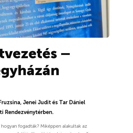
tvezetés –
regyházán
ruzsina, Jenei Judit és Tar Dániel
ti Rendezvénytérben.
ek hogyan fogadták? Miképpen alakultak az