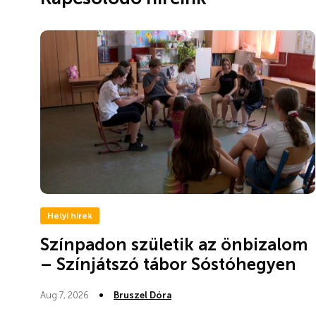
Helyi hírek
Színpadon születik az önbizalom
– Színjátszó tábor Sóstóhegyen
Aug 7, 2026
Bruszel Dóra