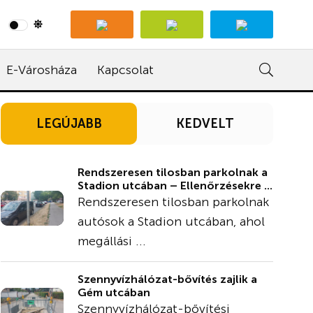
E-Városháza
Kapcsolat
LEGÚJABB
KEDVELT
Rendszeresen tilosban parkolnak a
Stadion utcában – Ellenőrzésekre ...
Rendszeresen tilosban parkolnak
autósok a Stadion utcában, ahol
megállási ...
Szennyvízhálózat-bővítés zajlik a
Gém utcában
Szennyvízhálózat-bővítési