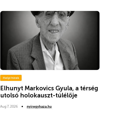
Helyi hírek
Elhunyt Markovics Gyula, a térség
utolsó holokauszt-túlélője
Aug 7, 2026
nyiregyhaza.hu