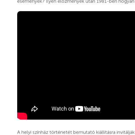
események? Ilyen előzmények után 1981-ben hogyan sz
A helyi színház történetét bemutató kiállításra invitálj