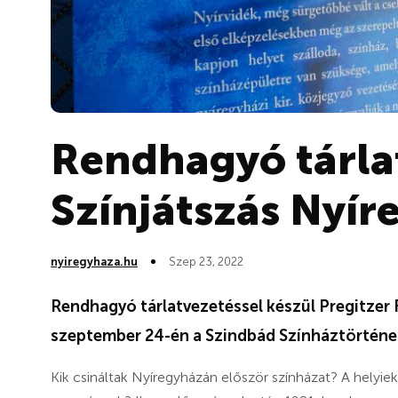
Rendhagyó tárla
Színjátszás Nyí
nyiregyhaza.hu
Szep 23, 2022
Rendhagyó tárlatvezetéssel készül Pregitzer F
szeptember 24-én a Szindbád Színháztörténe
Kik csináltak Nyíregyházán először színházat? A helyi