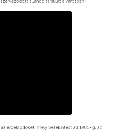
erveződött állandó társulat a városban?
ák az érdeklődőket, mely betekintést ad 1981-ig, az