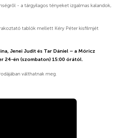
nségről - a tárgyilagos tényeket izgalmas kalandok,
rakoztató tablók mellett Kéry Péter kisfilmjét
na, Jenei Judit és Tar Dániel – a Móricz
r 24-én (szombaton) 15:00 órától.
rodájában válthatnak meg.