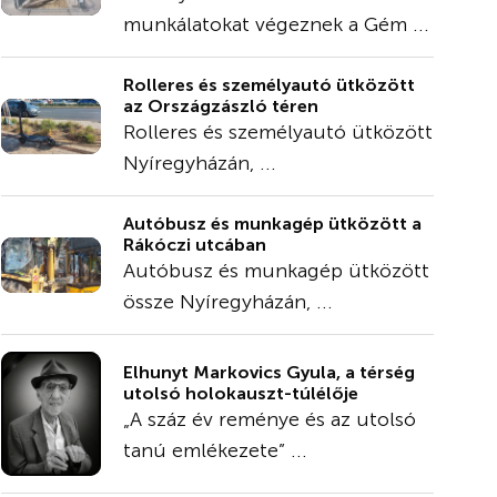
munkálatokat végeznek a Gém ...
Rolleres és személyautó ütközött
az Országzászló téren
Rolleres és személyautó ütközött
Nyíregyházán, ...
Autóbusz és munkagép ütközött a
Rákóczi utcában
Autóbusz és munkagép ütközött
össze Nyíregyházán, ...
Elhunyt Markovics Gyula, a térség
utolsó holokauszt-túlélője
„A száz év reménye és az utolsó
tanú emlékezete” ...