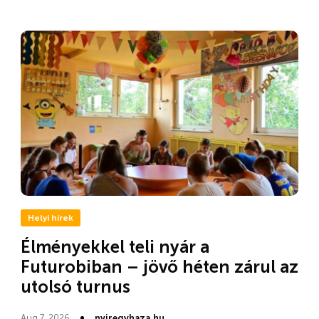
Helyi hírek
Élményekkel teli nyár a
Futurobiban – jövő héten zárul az
utolsó turnus
Aug 7, 2026
nyiregyhaza.hu