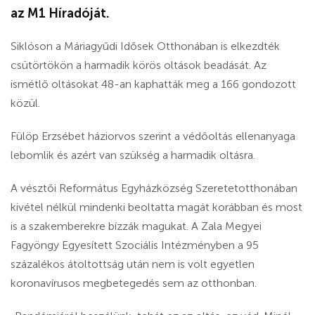
az M1 Híradóját.
Siklóson a Máriagyűdi Idősek Otthonában is elkezdték
csütörtökön a harmadik körös oltások beadását. Az
ismétlő oltásokat 48-an kaphatták meg a 166 gondozott
közül.
Fülöp Erzsébet háziorvos szerint a védőoltás ellenanyaga
lebomlik és azért van szükség a harmadik oltásra.
A vésztői Református Egyházközség Szeretetotthonában
kivétel nélkül mindenki beoltatta magát korábban és most
is a szakemberekre bízzák magukat. A Zala Megyei
Fagyöngy Egyesített Szociális Intézményben a 95
százalékos átoltottság után nem is volt egyetlen
koronavírusos megbetegedés sem az otthonban.