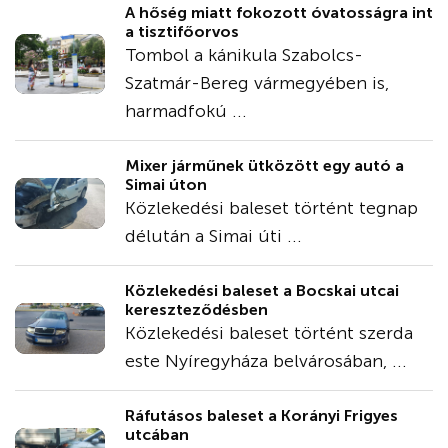
A hőség miatt fokozott óvatosságra int
a tisztifőorvos
Tombol a kánikula Szabolcs-
Szatmár-Bereg vármegyében is,
harmadfokú ...
Mixer járműnek ütközött egy autó a
Simai úton
Közlekedési baleset történt tegnap
délután a Simai úti ...
Közlekedési baleset a Bocskai utcai
kereszteződésben
Közlekedési baleset történt szerda
este Nyíregyháza belvárosában, ...
Ráfutásos baleset a Korányi Frigyes
utcában