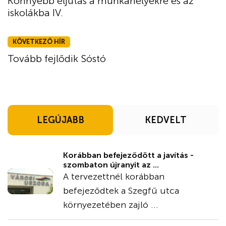
Könnyebb eljutás a munkahelyekre és az
iskolákba IV.
KÖVETKEZŐ HÍR
Tovább fejlődik Sóstó
LEGÚJABB
KEDVELT
Korábban befejeződött a javítás -
szombaton újranyit az ...
A tervezettnél korábban
befejeződtek a Szegfű utca
környezetében zajló ...