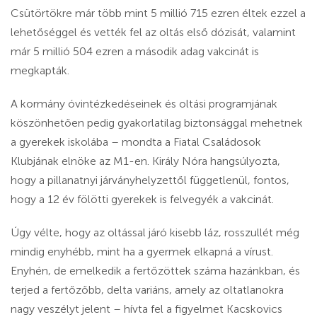
Csütörtökre már több mint 5 millió 715 ezren éltek ezzel a
lehetőséggel és vették fel az oltás első dózisát, valamint
már 5 millió 504 ezren a második adag vakcinát is
megkapták.
A kormány óvintézkedéseinek és oltási programjának
köszönhetően pedig gyakorlatilag biztonsággal mehetnek
a gyerekek iskolába – mondta a Fiatal Családosok
Klubjának elnöke az M1-en. Király Nóra hangsúlyozta,
hogy a pillanatnyi járványhelyzettől függetlenül, fontos,
hogy a 12 év fölötti gyerekek is felvegyék a vakcinát.
Úgy vélte, hogy az oltással járó kisebb láz, rosszullét még
mindig enyhébb, mint ha a gyermek elkapná a vírust.
Enyhén, de emelkedik a fertőzöttek száma hazánkban, és
terjed a fertőzőbb, delta variáns, amely az oltatlanokra
nagy veszélyt jelent – hívta fel a figyelmet Kacskovics