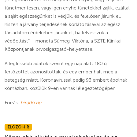
tünetmentesen, vagy igen enyhe tünetekkel zajlik, ezáltal
a saját egészségünket is védjük, és felelősen járunk el,
hiszen a járvány terjedésének korlátozásával az egész
társadalom érdekében járunk el, ha felvesszük a
védőoltást” – mondta Sümegi Viktória, a SZTE Klinikai
Központjának orvosigazgató-helyettese.
A legfrissebb adatok szerint egy nap alatt 180 új
fertőzöttet azonosítottak, és egy ember halt meg a
betegség miatt. Koronavírussal pedig 93 embert ápolnak
kórházban, közülük 9-en vannak lélegeztetőgépen.
Forrás:
hirado.hu
ELŐZŐ HÍR