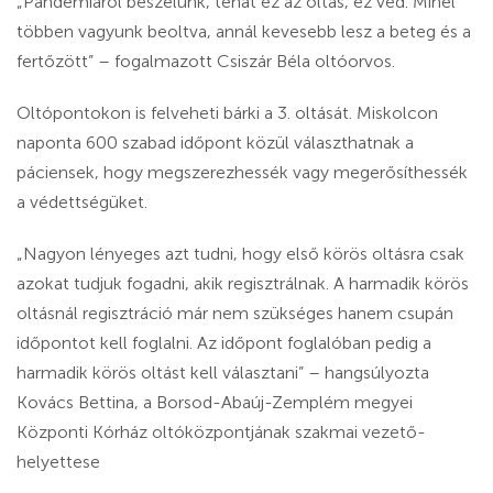
„Pandémiáról beszélünk, tehát ez az oltás, ez véd. Minél
többen vagyunk beoltva, annál kevesebb lesz a beteg és a
fertőzött” – fogalmazott Csiszár Béla oltóorvos.
Oltópontokon is felveheti bárki a 3. oltását. Miskolcon
naponta 600 szabad időpont közül választhatnak a
páciensek, hogy megszerezhessék vagy megerősíthessék
a védettségüket.
„Nagyon lényeges azt tudni, hogy első körös oltásra csak
azokat tudjuk fogadni, akik regisztrálnak. A harmadik körös
oltásnál regisztráció már nem szükséges hanem csupán
időpontot kell foglalni. Az időpont foglalóban pedig a
harmadik körös oltást kell választani” – hangsúlyozta
Kovács Bettina, a Borsod-Abaúj-Zemplém megyei
Központi Kórház oltóközpontjának szakmai vezető-
helyettese