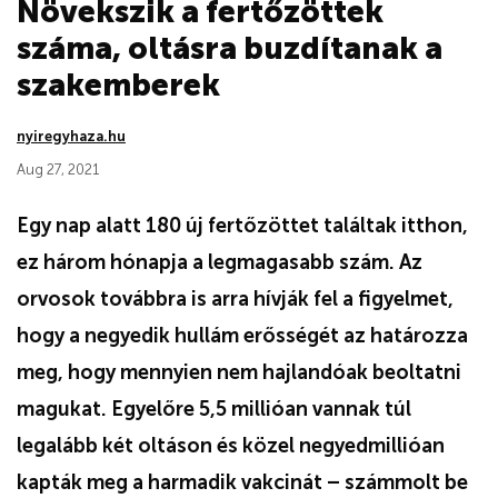
Növekszik a fertőzöttek
száma, oltásra buzdítanak a
szakemberek
nyiregyhaza.hu
Aug 27, 2021
Egy nap alatt 180 új fertőzöttet találtak itthon,
ez három hónapja a legmagasabb szám. Az
orvosok továbbra is arra hívják fel a figyelmet,
hogy a negyedik hullám erősségét az határozza
meg, hogy mennyien nem hajlandóak beoltatni
magukat. Egyelőre 5,5 millióan vannak túl
legalább két oltáson és közel negyedmillióan
kapták meg a harmadik vakcinát – számmolt be