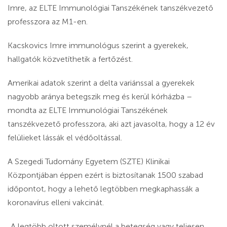
Imre, az ELTE Immunológiai Tanszékének tanszékvezető
professzora az M1-en.
Kacskovics Imre immunológus szerint a gyerekek,
hallgatók közvetíthetik a fertőzést.
Amerikai adatok szerint a delta variánssal a gyerekek
nagyobb aránya betegszik meg és kerül kórházba –
mondta az ELTE Immunológiai Tanszékének
tanszékvezető professzora, aki azt javasolta, hogy a 12 év
felülieket lássák el védőoltással.
A Szegedi Tudomány Egyetem (SZTE) Klinikai
Központjában éppen ezért is biztosítanak 1500 szabad
időpontot, hogy a lehető legtöbben megkaphassák a
koronavírus elleni vakcinát.
„A legtöbb oltott személynél a betegség vagy teljesen