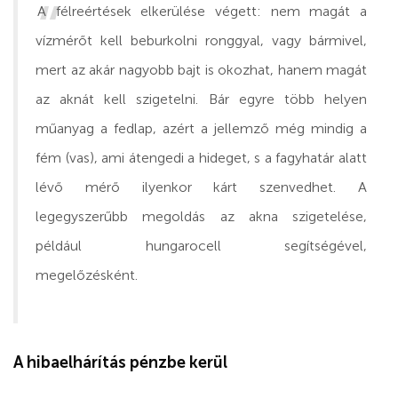
A félreértések elkerülése végett: nem magát a
vízmérőt kell beburkolni ronggyal, vagy bármivel,
mert az akár nagyobb bajt is okozhat, hanem magát
az aknát kell szigetelni. Bár egyre több helyen
műanyag a fedlap, azért a jellemző még mindig a
fém (vas), ami átengedi a hideget, s a fagyhatár alatt
lévő mérő ilyenkor kárt szenvedhet. A
legegyszerűbb megoldás az akna szigetelése,
például hungarocell segítségével,
megelőzésként.
A hibaelhárítás pénzbe kerül