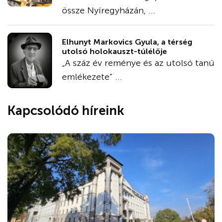
össze Nyíregyházán, ...
Elhunyt Markovics Gyula, a térség
utolsó holokauszt-túlélője
„A száz év reménye és az utolsó tanú
emlékezete” ...
Kapcsolódó híreink