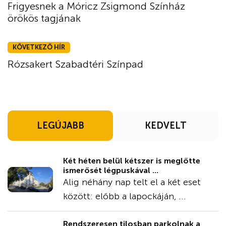
Frigyesnek a Móricz Zsigmond Színház
örökös tagjának
KÖVETKEZŐ HÍR
Rózsakert Szabadtéri Színpad
LEGÚJABB
KEDVELT
Két héten belül kétszer is meglőtte
ismerősét légpuskával ...
Alig néhány nap telt el a két eset
között: előbb a lapockáján, ...
Rendszeresen tilosban parkolnak a