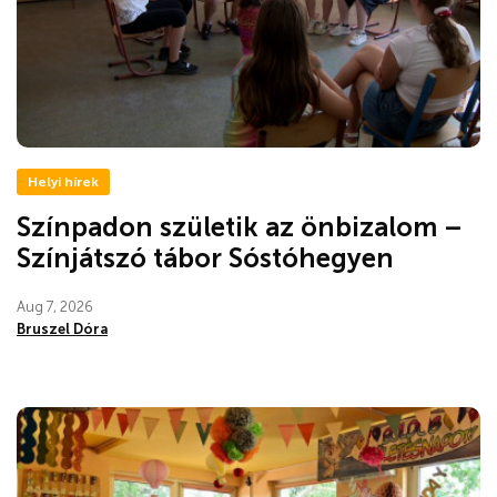
Helyi hírek
Színpadon születik az önbizalom –
Színjátszó tábor Sóstóhegyen
Aug 7, 2026
Bruszel Dóra