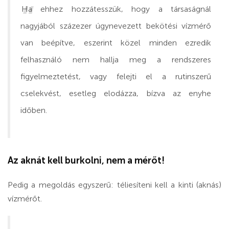
Ha ehhez hozzátesszük, hogy a társaságnál
nagyjából százezer úgynevezett bekötési vízmérő
van beépítve, eszerint közel minden ezredik
felhasználó nem hallja meg a rendszeres
figyelmeztetést, vagy felejti el a rutinszerű
cselekvést, esetleg elodázza, bízva az enyhe
időben.
Az aknát kell burkolni, nem a mérőt!
Pedig a megoldás egyszerű: téliesíteni kell a kinti (aknás)
vízmérőt.