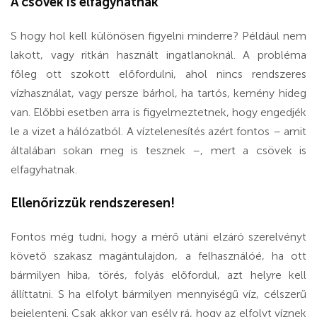
A csövek is elfagyhatnak
S hogy hol kell különösen figyelni minderre? Például nem
lakott, vagy ritkán használt ingatlanoknál. A probléma
főleg ott szokott előfordulni, ahol nincs rendszeres
vízhasználat, vagy persze bárhol, ha tartós, kemény hideg
van. Előbbi esetben arra is figyelmeztetnek, hogy engedjék
le a vizet a hálózatból. A víztelenesítés azért fontos – amit
általában sokan meg is tesznek –, mert a csövek is
elfagyhatnak.
Ellenőrizzük rendszeresen!
Fontos még tudni, hogy a mérő utáni elzáró szerelvényt
követő szakasz magántulajdon, a felhasználóé, ha ott
bármilyen hiba, törés, folyás előfordul, azt helyre kell
állíttatni. S ha elfolyt bármilyen mennyiségű víz, célszerű
bejelenteni. Csak akkor van esély rá, hogy az elfolyt víznek