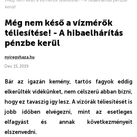
(Még nem késő a vízmérők téliesítése! - A hibaelhárítás pénzbe
kerül)
Még nem késő a vízmérők
téliesítése! - A hibaelhárítás
pénzbe kerül
nyiregyhaza.hu
Dec 15, 2019
Bár az igazán kemény, tartós fagyok eddig
elkerülték vidékünket, nem célszerű abban bízni,
hogy ez tavaszig így lesz. A vízórák téliesítését is
jobb időben elvégezni, mint az esetleges
elfagyást és annak következményeit
elszenvedni.