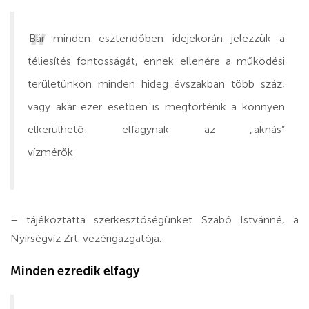
Bár minden esztendőben idejekorán jelezzük a
téliesítés fontosságát, ennek ellenére a működési
területünkön minden hideg évszakban több száz,
vagy akár ezer esetben is megtörténik a könnyen
elkerülhető: elfagynak az „aknás”
vízmérők
– tájékoztatta szerkesztőségünket Szabó Istvánné, a
Nyírségvíz Zrt. vezérigazgatója.
Minden ezredik elfagy