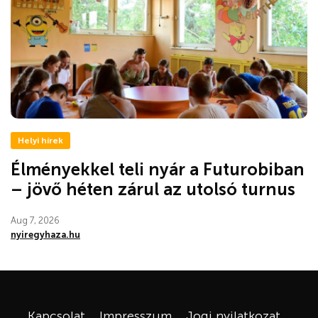
Helyi hírek
Élményekkel teli nyár a Futurobiban
– jövő héten zárul az utolsó turnus
Aug 7, 2026
nyiregyhaza.hu
Kapcsolat
Impresszum
Jogi nyilatkozat