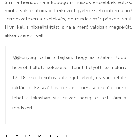
S mi a teendő, ha a kopogó mínuszok erősebbek voltak,
mint a sok csatornából érkező figyelmeztető információ?
Természetesen a cselekvés, de mindez már pénzbe kerül.
Hívni kell a hibaelhárítást, s ha a mérő valóban megsérült,
akkor cserélni kell.
Viszonylag jó hír a bajban, hogy az általam több
helyről hallott soktízezer forint helyett ez nálunk
17–18 ezer forintos költséget jelent, és van belőle
raktáron. Ez azért is fontos, mert a cseréig nem
lehet a lakásban víz, hiszen addig le kell zárni a
rendszert.