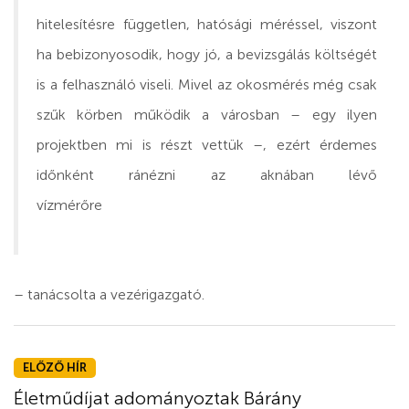
hitelesítésre független, hatósági méréssel, viszont
ha bebizonyosodik, hogy jó, a bevizsgálás költségét
is a felhasználó viseli. Mivel az okosmérés még csak
szűk körben működik a városban – egy ilyen
projektben mi is részt vettük –, ezért érdemes
időnként ránézni az aknában lévő
vízmérőre
– tanácsolta a vezérigazgató.
ELŐZŐ HÍR
Életműdíjat adományoztak Bárány