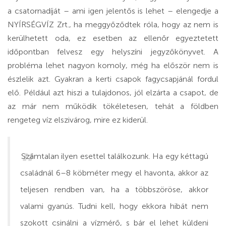
a csatornadíját – ami igen jelentős is lehet – elengedje a
NYÍRSÉGVÍZ Zrt., ha meggyőződtek róla, hogy az nem is
kerülhetett oda, ez esetben az ellenőr egyeztetett
időpontban felvesz egy helyszíni jegyzőkönyvet. A
probléma lehet nagyon komoly, még ha először nem is
észlelik azt. Gyakran a kerti csapok fagycsapjánál fordul
elő. Például azt hiszi a tulajdonos, jól elzárta a csapot, de
az már nem működik tökéletesen, tehát a földben
rengeteg víz elszivárog, mire ez kiderül.
Számtalan ilyen esettel találkozunk. Ha egy kéttagú
családnál 6–8 köbméter megy el havonta, akkor az
teljesen rendben van, ha a többszöröse, akkor
valami gyanús. Tudni kell, hogy ekkora hibát nem
szokott csinálni a vízmérő, s bár el lehet küldeni