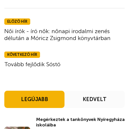
ELŐZŐ HÍR
Női írók - író nők: nőnapi irodalmi zenés
délután a Móricz Zsigmond könyvtárban
KÖVETKEZŐ HÍR
Tovább fejlődik Sóstó
LEGÚJABB
KEDVELT
Megérkeztek a tankönyvek Nyíregyháza
iskoláiba