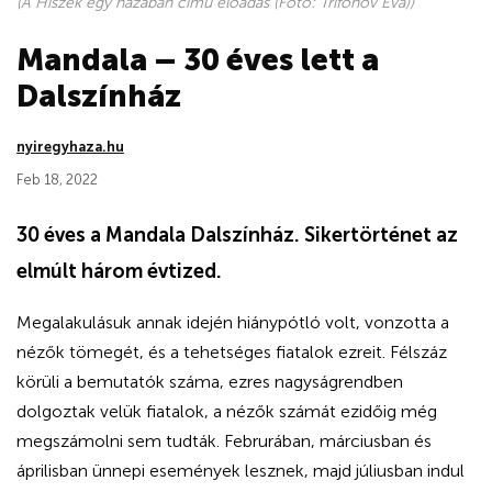
(A Hiszek egy hazában című előadás (Fotó: Trifonov Éva))
Mandala – 30 éves lett a
Dalszínház
nyiregyhaza.hu
Feb 18, 2022
30 éves a Mandala Dalszínház. Sikertörténet az
elmúlt három évtized.
Megalakulásuk annak idején hiánypótló volt, vonzotta a
nézők tömegét, és a tehetséges fiatalok ezreit. Félszáz
körüli a bemutatók száma, ezres nagyságrendben
dolgoztak velük fiatalok, a nézők számát ezidőig még
megszámolni sem tudták. Februrában, márciusban és
áprilisban ünnepi események lesznek, majd júliusban indul