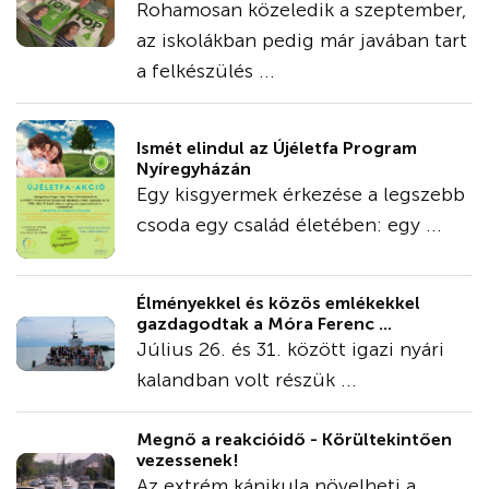
Rohamosan közeledik a szeptember,
az iskolákban pedig már javában tart
a felkészülés ...
Ismét elindul az Újéletfa Program
Nyíregyházán
Egy kisgyermek érkezése a legszebb
csoda egy család életében: egy ...
Élményekkel és közös emlékekkel
gazdagodtak a Móra Ferenc ...
Július 26. és 31. között igazi nyári
kalandban volt részük ...
Megnő a reakcióidő - Körültekintően
vezessenek!
Az extrém kánikula növelheti a