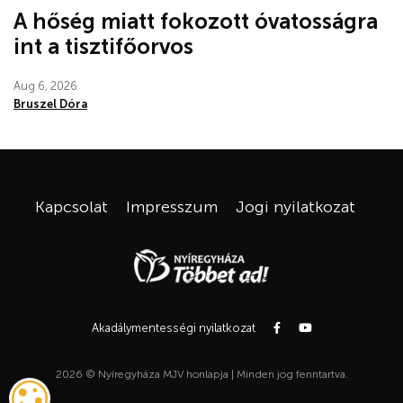
A hőség miatt fokozott óvatosságra
int a tisztifőorvos
Aug 6, 2026
Bruszel Dóra
Kapcsolat
Impresszum
Jogi nyilatkozat
Akadálymentességi nyilatkozat
2026 © Nyíregyháza MJV honlapja | Minden jog fenntartva.