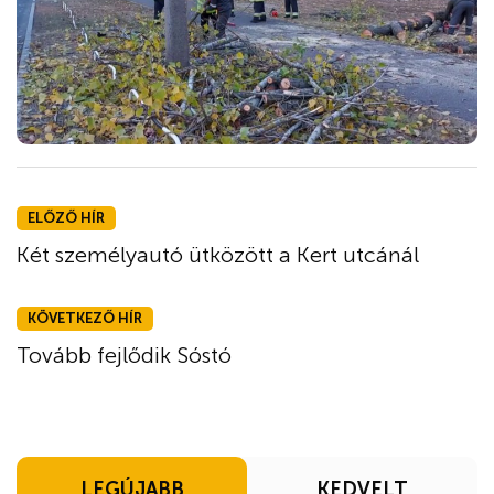
ELŐZŐ HÍR
Két személyautó ütközött a Kert utcánál
KÖVETKEZŐ HÍR
Tovább fejlődik Sóstó
LEGÚJABB
KEDVELT