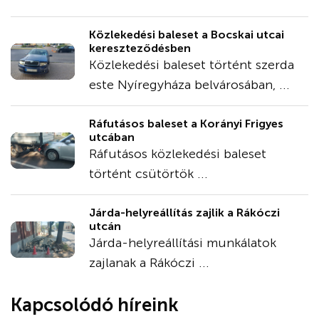
Közlekedési baleset a Bocskai utcai
kereszteződésben
Közlekedési baleset történt szerda
este Nyíregyháza belvárosában, ...
Ráfutásos baleset a Korányi Frigyes
utcában
Ráfutásos közlekedési baleset
történt csütörtök ...
Járda-helyreállítás zajlik a Rákóczi
utcán
Járda-helyreállítási munkálatok
zajlanak a Rákóczi ...
Kapcsolódó híreink