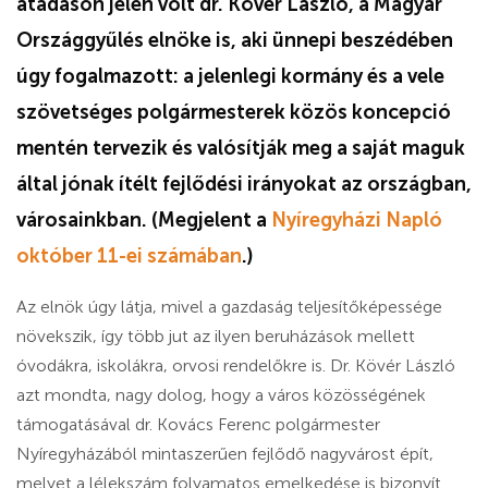
átadáson jelen volt dr. Kövér László, a Magyar
Országgyűlés elnöke is, aki ünnepi beszédében
úgy fogalmazott: a jelenlegi kormány és a vele
szövetséges polgármesterek közös koncepció
mentén tervezik és valósítják meg a saját maguk
által jónak ítélt fejlődési irányokat az országban,
városainkban. (Megjelent a
Nyíregyházi Napló
október 11-ei számában
.)
Az elnök úgy látja, mivel a gazdaság teljesítőképessége
növekszik, így több jut az ilyen beruházások mellett
óvodákra, iskolákra, orvosi rendelőkre is. Dr. Kövér László
azt mondta, nagy dolog, hogy a város közösségének
támogatásával dr. Kovács Ferenc polgármester
Nyíregyházából mintaszerűen fejlődő nagyvárost épít,
melyet a lélekszám folyamatos emelkedése is bizonyít.