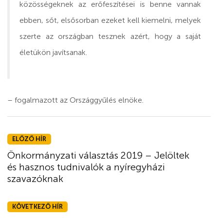
közösségeknek az erőfeszítései is benne vannak
ebben, sőt, elsősorban ezeket kell kiemelni, melyek
szerte az országban tesznek azért, hogy a saját
életükön javítsanak.
– fogalmazott az Országgyűlés elnöke.
ELŐZŐ HÍR
Önkormányzati választás 2019 – Jelöltek
és hasznos tudnivalók a nyíregyházi
szavazóknak
KÖVETKEZŐ HÍR