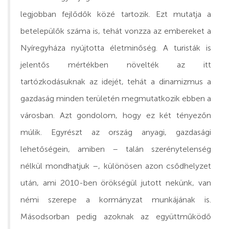
legjobban fejlődők közé tartozik. Ezt mutatja a
betelepülők száma is, tehát vonzza az embereket a
Nyíregyháza nyújtotta életminőség. A turisták is
jelentős mértékben növelték az itt
tartózkodásuknak az idejét, tehát a dinamizmus a
gazdaság minden területén megmutatkozik ebben a
városban. Azt gondolom, hogy ez két tényezőn
múlik. Egyrészt az ország anyagi, gazdasági
lehetőségein, amiben – talán szerénytelenség
nélkül mondhatjuk –, különösen azon csődhelyzet
után, ami 2010-ben örökségül jutott nekünk, van
némi szerepe a kormányzat munkájának is.
Másodsorban pedig azoknak az együttműködő