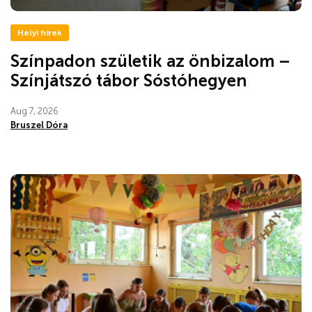
Helyi hírek
Színpadon születik az önbizalom –
Színjátszó tábor Sóstóhegyen
Aug 7, 2026
Bruszel Dóra