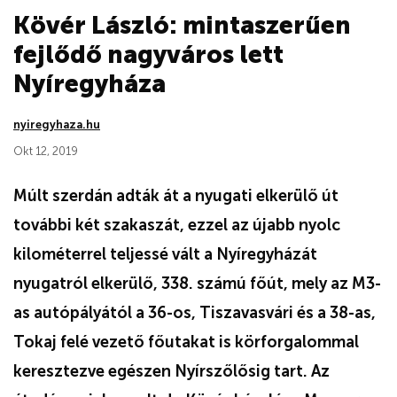
Kövér László: mintaszerűen
fejlődő nagyváros lett
Nyíregyháza
nyiregyhaza.hu
Okt 12, 2019
Múlt szerdán adták át a nyugati elkerülő út
további két szakaszát, ezzel az újabb nyolc
kilométerrel teljessé vált a Nyíregyházát
nyugatról elkerülő, 338. számú főút, mely az M3-
as autópályától a 36-os, Tiszavasvári és a 38-as,
Tokaj felé vezető főutakat is körforgalommal
keresztezve egészen Nyírszőlősig tart. Az