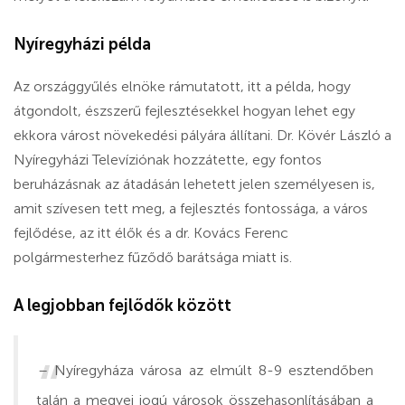
Nyíregyházi példa
Az országgyűlés elnöke rámutatott, itt a példa, hogy
átgondolt, észszerű fejlesztésekkel hogyan lehet egy
ekkora várost növekedési pályára állítani. Dr. Kövér László a
Nyíregyházi Televíziónak hozzátette, egy fontos
beruházásnak az átadásán lehetett jelen személyesen is,
amit szívesen tett meg, a fejlesztés fontossága, a város
fejlődése, az itt élők és a dr. Kovács Ferenc
polgármesterhez fűződő barátsága miatt is.
A legjobban fejlődők között
– Nyíregyháza városa az elmúlt 8-9 esztendőben
talán a megyei jogú városok összehasonlításában a