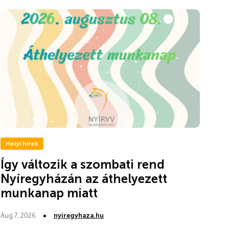
Helyi hírek
Így változik a szombati rend
Nyíregyházán az áthelyezett
munkanap miatt
Aug 7, 2026
nyiregyhaza.hu