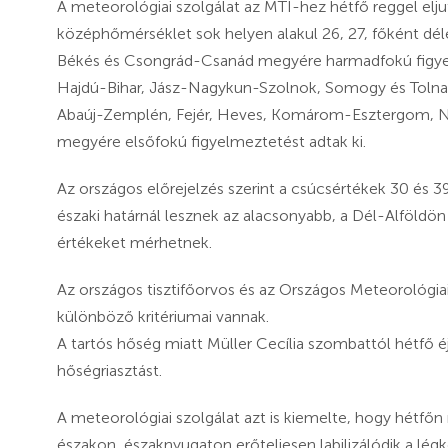
A meteorológiai szolgálat az MTI-hez hétfő reggel eljut
középhőmérséklet sok helyen alakul 26, 27, főként déle
Békés és Csongrád-Csanád megyére harmadfokú figyelm
Hajdú-Bihar, Jász-Nagykun-Szolnok, Somogy és Tolna
Abaúj-Zemplén, Fejér, Heves, Komárom-Esztergom, N
megyére elsőfokú figyelmeztetést adtak ki.
Az országos előrejelzés szerint a csúcsértékek 30 és 3
északi határnál lesznek az alacsonyabb, a Dél-Alföldön
értékeket mérhetnek.
Az országos tisztifőorvos és az Országos Meteorológia
különböző kritériumai vannak.
A tartós hőség miatt Müller Cecília szombattól hétfő é
hőségriasztást.
A meteorológiai szolgálat azt is kiemelte, hogy hétfő
északon, északnyugaton erőteljesen labilizálódik a légk