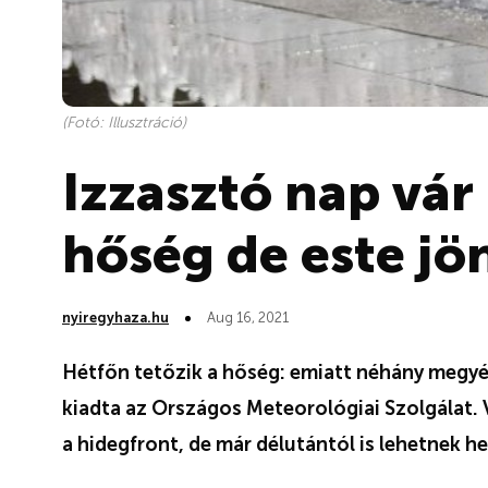
(Fotó: Illusztráció)
Izzasztó nap vár 
hőség de este jö
nyiregyhaza.hu
Aug 16, 2021
Hétfőn tetőzik a hőség: emiatt néhány megyé
kiadta az Országos Meteorológiai Szolgálat. 
a hidegfront, de már délutántól is lehetnek h