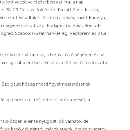
tatott veszélyejelzésében azt írta: a napi
n 28, 29 Celsius-fok felett. Emiatt Bács-Kiskun,
eztetést adtak ki. Szintén a hőség miatt Baranya,
 megyére másodfokú, Budapestre, Pest, Borsod-
ógrád, Szabolcs-Szatmár-Bereg, Veszprém és Zala
9 fok között alakulnak, a Fertő-tó térségében és az
 a magasabb értékek. Késő este 20 és 31 fok közötti
i Szolgálat hőség miatti figyelmeztetésének
jfélig rendelte el másodfokú intézkedését, a
n napközben eleinte nyugodt idő várható, de
ör és késő délutántól már zivatarok, heves zivatarok