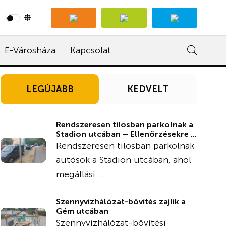
E-Városháza
Kapcsolat
LEGÚJABB
KEDVELT
Rendszeresen tilosban parkolnak a
Stadion utcában – Ellenőrzésekre ...
Rendszeresen tilosban parkolnak
autósok a Stadion utcában, ahol
megállási ...
Szennyvízhálózat-bővítés zajlik a
Gém utcában
Szennyvízhálózat-bővítési