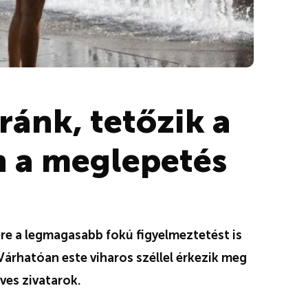
ránk, tetőzik a
n a meglepetés
re a legmagasabb fokú figyelmeztetést is
Várhatóan este viharos széllel érkezik meg
eves zivatarok.