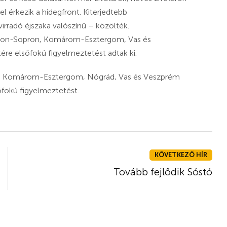
lel érkezik a hidegfront. Kiterjedtebb
irradó éjszaka valószínű – közölték.
Moson-Sopron, Komárom-Esztergom, Vas és
re elsőfokú figyelmeztetést adtak ki.
on, Komárom-Esztergom, Nógrád, Vas és Veszprém
sőfokú figyelmeztetést.
KÖVETKEZŐ HÍR
Tovább fejlődik Sóstó