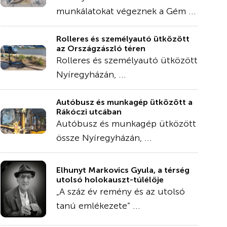
munkálatokat végeznek a Gém ...
Rolleres és személyautó ütközött
az Országzászló téren
Rolleres és személyautó ütközött
Nyíregyházán, ...
Autóbusz és munkagép ütközött a
Rákóczi utcában
Autóbusz és munkagép ütközött
össze Nyíregyházán, ...
Elhunyt Markovics Gyula, a térség
utolsó holokauszt-túlélője
„A száz év remény és az utolsó
tanú emlékezete” ...