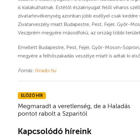
is kialakulhatnak. Estétől északnyugat felől viharos szél
zivatartevékenység azonban jobb eséllyel csak keddre v
Zivatarveszély miatt Budapestre, Pest, Fejér, Győr-
Veszprém megyére másodfokú, az ország többi területé
Emellett Budapestre, Pest, Fejér, Győr-Moson-Sopr
megyére a felhőszakadás veszélye miatt is adtak ki el
Forrás:
hirado.hu
ELŐZŐ HÍR
Megmaradt a veretlenség, de a Haladás
pontot rabolt a Szparitól
Kapcsolódó híreink