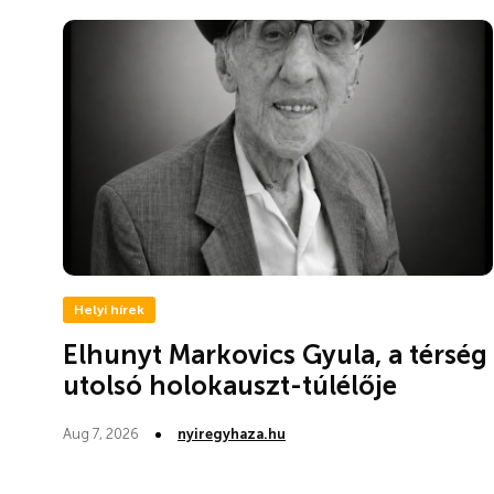
Helyi hírek
Elhunyt Markovics Gyula, a térség
utolsó holokauszt-túlélője
Aug 7, 2026
nyiregyhaza.hu