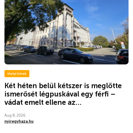
Helyi hírek
Két héten belül kétszer is meglőtte
ismerősét légpuskával egy férfi –
vádat emelt ellene az...
Aug 8, 2026
nyiregyhaza.hu