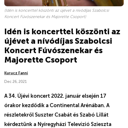
(Idén is koncerttel köszönti az újévet a nívódíjas Szabolcsi
Koncert Fúvószenekar és Majorette Csoport)
Idén is koncerttel köszönti az
újévet a nívódíjas Szabolcsi
Koncert Fúvószenekar és
Majorette Csoport
Kurucz Fanni
Dec 26, 2021
A 34. Újévi koncert 2022. január elsején 17
órakor kezdődik a Continental Arénában. A
részletekről Suszter Csabát és Szabó Lillát
kérdeztünk a Nyíregyházi Televízió Szieszta