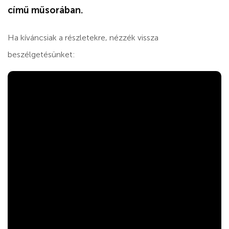
című műsorában.
Ha kíváncsiak a részletekre, nézzék vissza
beszélgetésünket: