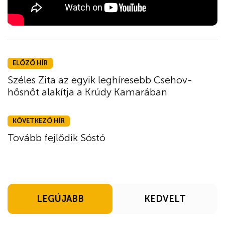
ELŐZŐ HÍR
Széles Zita az egyik leghíresebb Csehov-
hősnőt alakítja a Krúdy Kamarában
KÖVETKEZŐ HÍR
Tovább fejlődik Sóstó
LEGÚJABB
KEDVELT