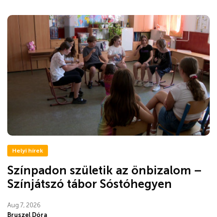
Helyi hírek
Színpadon születik az önbizalom –
Színjátszó tábor Sóstóhegyen
Aug 7, 2026
Bruszel Dóra