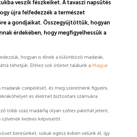
ukba veszik fészkeiket. A tavaszi napsütés
ogy újra felfedezzék a természet
őre a gondjaikat. Összegyűjtöttük, hogyan
annak érdekében, hogy megfigyelhessük a
lfedezzük, hogyan is élnek a különböző madarak,
áttá tehetjük. Ehhez sok ötletet találunk a
Magyar
madarak csiripelését, és meg szeretnénk figyelni,
zekrakóhelyet és élelmet biztosítani számukra.
 több száz madárfaj olyan széles palettát jelent,
a szívének kedves képviselőt.
s követ bennünket, sokuk egész évben velünk él, így