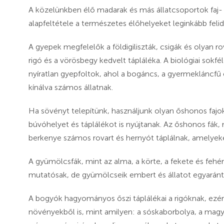
A közelünkben élő madarak és más állatcsoportok faj
alapfeltétele a természetes élőhelyeket leginkább fel
A gyepek megfelelők a földigiliszták, csigák és olyan r
rigó és a vörösbegy kedvelt tápláléka. A biológiai sokf
nyíratlan gyepfoltok, ahol a bogáncs, a gyermekláncfű
kínálva számos állatnak.
Ha sövényt telepítünk, használjunk olyan őshonos fajo
búvóhelyet és táplálékot is nyújtanak. Az őshonos fák, mi
berkenye számos rovart és hernyót táplálnak, amelyek
A gyümölcsfák, mint az alma, a körte, a fekete és feh
mutatósak, de gyümölcseik embert és állatot egyaránt 
A bogyók hagyományos őszi táplálékai a rigóknak, ezért
növényekből is, mint amilyen: a sóskaborbolya, a magyal