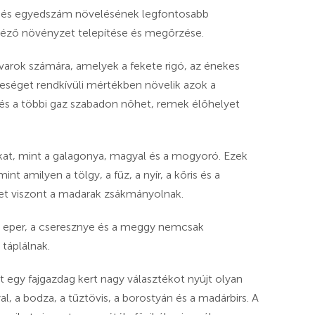
- és egyedszám növelésének legfontosabb
idéző növényzet telepítése és megőrzése.
ovarok számára, amelyek a fekete rigó, az énekes
éleséget rendkívüli mértékben növelik azok a
 és a többi gaz szabadon nőhet, remek élőhelyet
kat, mint a galagonya, magyal és a mogyoró. Ezek
nt amilyen a tölgy, a fűz, a nyír, a kőris és a
et viszont a madarak zsákmányolnak.
ér eper, a cseresznye és a meggy nemcsak
táplálnak.
 egy fajgazdag kert nagy választékot nyújt olyan
, a bodza, a tűztövis, a borostyán és a madárbirs. A