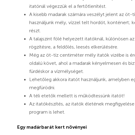
itatónál végezzük el a fertőtlenítést.
A kisebb madarak számára veszélyt jelent az öt-t
használjunk mély, vízzel telt hordót, konténert; ke
részt.
A talajszint fölé helyezett itatóknál, különösen a
rögzítésre, a feldőlés, leesés elkerülésére.
Még az öt-tíz centiméter mély itatók vizébe is é
oldalú követ, ahol a madarak kényelmesen és bizt
fürdéskor a vízmélységet.
Lehetőleg akkora itatót használjunk, amelyben eg
megfürödni.
A téli etetők mellett is működtessünk itatót!
Az itatókészítés, az itatók életének megfigyelése 
program is lehet.
Egy madárbarát kert növényei