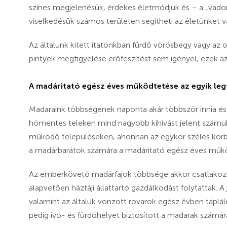
színes megjelenésük, érdekes életmódjuk és – a „vad
viselkedésük számos területen segítheti az életünket 
Az általunk kitett itatónkban fürdő vörösbegy vagy az 
pintyek megfigyelése erőfeszítést sem igényel, ezek az
A madáritató egész éves működtetése az egyik le
Madaraink többségének naponta akár többször innia és 
hómentes teleken mind nagyobb kihívást jelent számuk
működő településeken, ahonnan az egykor széles körben e
a madárbarátok számára a madáritató egész éves működ
Az emberkövető madárfajok többsége akkor csatlakoz
alapvetően háztáji állattartó gazdálkodást folytattak. 
valamint az általuk vonzott rovarok egész évben táplálé
pedig ivó- és fürdőhelyet biztosított a madarak számár