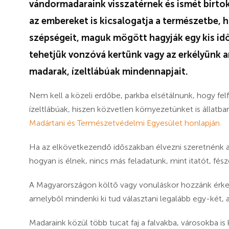
vándormadaraink visszatérnek és ismét birtok
az embereket is kicsalogatja a természetbe, h
szépségeit, maguk mögött hagyják egy kis id
tehetjük vonzóvá kertünk vagy az erkélyünk 
madarak, ízeltlábúak mindennapjait.
Nem kell a közeli erdőbe, parkba elsétálnunk, hogy fe
ízeltlábúak, hiszen közvetlen környezetünket is állatbar
Madártani és Természetvédelmi Egyesület honlapján.
Ha az elkövetkezendő időszakban élvezni szeretnénk a 
hogyan is élnek, nincs más feladatunk, mint itatót, fés
A Magyarországon költő vagy vonuláskor hozzánk érkező
amelyből mindenki ki tud választani legalább egy-két, 
Madaraink közül több tucat faj a falvakba, városokba i