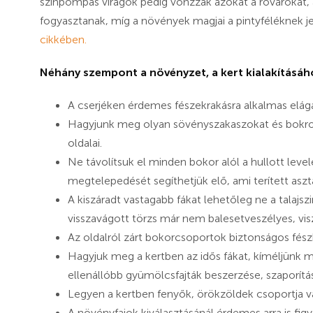
színpompás virágok pedig vonzzák azokat a rovarokat, 
fogyasztanak, míg a növények magjai a pintyféléknek j
cikkében.
Néhány szempont a növényzet, a kert kialakításáh
A cserjéken érdemes fészekrakásra alkalmas elága
Hagyjunk meg olyan sövényszakaszokat és bokro
oldalai.
Ne távolítsuk el minden bokor alól a hullott level
megtelepedését segíthetjük elő, ami terített aszta
A kiszáradt vastagabb fákat lehetőleg ne a talaj
visszavágott törzs már nem balesetveszélyes, vis
Az oldalról zárt bokorcsoportok biztonságos fés
Hagyjuk meg a kertben az idős fákat, kíméljünk m
ellenállóbb gyümölcsfajták beszerzése, szaporítá
Legyen a kertben fenyők, örökzöldek csoportja 
A növényfajok kiválasztásánál érdemes arra is figy