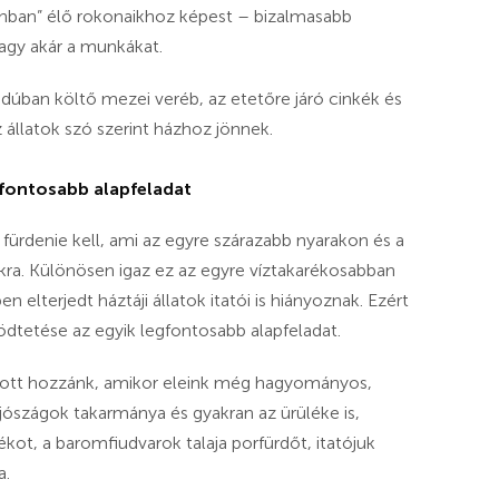
onban” élő rokonaikhoz képest – bizalmasabb
vagy akár a munkákat.
odúban költő mezei veréb, az etetőre járó cinkék és
 állatok szó szerint házhoz jönnek.
gfontosabb alapfeladat
fürdenie kell, ami az egyre szárazabb nyarakon és a
ra. Különösen igaz ez az egyre víztakarékosabban
lterjedt háztáji állatok itatói is hiányoznak. Ezért
tetése az egyik legfontosabb alapfeladat.
ott hozzánk, amikor eleink még hagyományos,
A jószágok takarmánya és gyakran az ürüléke is,
kot, a baromfiudvarok talaja porfürdőt, itatójuk
a.