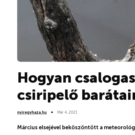
Hogyan csalogas
csiripelő baráta
nyiregyhaza.hu
Már 4, 2021
Március elsejével beköszöntött a meteorológi