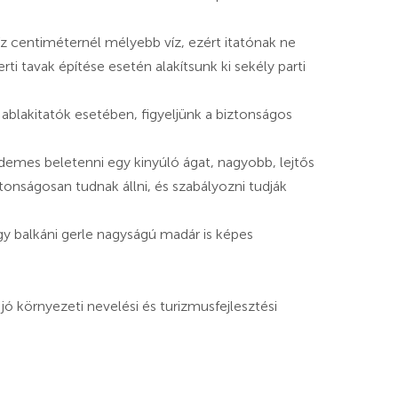
íz centiméternél mélyebb víz, ezért itatónak ne
rti tavak építése esetén alakítsunk ki sekély parti
z ablakitatók esetében, figyeljünk a biztonságos
rdemes beletenni egy kinyúló ágat, nagyobb, lejtős
onságosan tudnak állni, és szabályozni tudják
y balkáni gerle nagyságú madár is képes
jó környezeti nevelési és turizmusfejlesztési