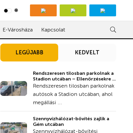
E-Városháza
Kapcsolat
LEGÚJABB
KEDVELT
Rendszeresen tilosban parkolnak a
Stadion utcában – Ellenőrzésekre ...
Rendszeresen tilosban parkolnak
autósok a Stadion utcában, ahol
megállási ...
Szennyvízhálózat-bővítés zajlik a
Gém utcában
Szennyvízhálózat-bővítési