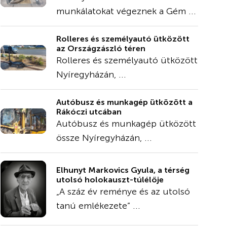
munkálatokat végeznek a Gém ...
Rolleres és személyautó ütközött
az Országzászló téren
Rolleres és személyautó ütközött
Nyíregyházán, ...
Autóbusz és munkagép ütközött a
Rákóczi utcában
Autóbusz és munkagép ütközött
össze Nyíregyházán, ...
Elhunyt Markovics Gyula, a térség
utolsó holokauszt-túlélője
„A száz év reménye és az utolsó
tanú emlékezete” ...