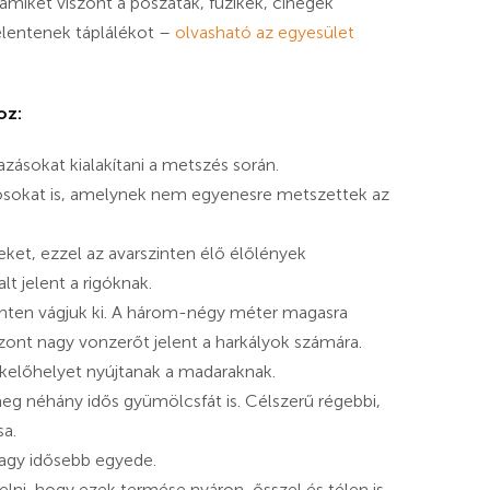
amiket viszont a poszáták, füzikék, cinegék
elentenek táplálékot –
olvasható az egyesület
oz:
zásokat kialakítani a metszés során.
sokat is, amelynek nem egyenesre metszettek az
eket, ezzel az avarszinten élő élőlények
lt jelent a rigóknak.
szinten vágjuk ki. A három-négy méter magasra
zont nagy vonzerőt jelent a harkályok számára.
zkelőhelyet nyújtanak a madaraknak.
eg néhány idős gyümölcsfát is. Célszerű régebbi,
sa.
vagy idősebb egyede.
elni, hogy ezek termése nyáron, ősszel és télen is