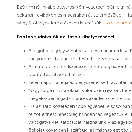
Ezért minél inkább belvárosi környezetben élünk, annál
békákon, gyíkokon és madarakon át az emlősökig – itatá
sárgyűjtőhelyek létesítésével) is segítsük –
olvasható a
Fontos tudnivalók az itatók kihelyezésénél
A legjobb, legegyszerűbb itató és madárfürdő a 
melynek mélysége a kistestű fajok számára is bi
Az itatók vizét rendszeresen, lehetőleg naponta fr
utántöltéssel pótolhatjuk is.
Télen naponta legalább egyszer el kell távolítani a 
Nagy forgalmú itatóknál, különösen nyáron, hete
megelőzően algátlanítani és akár fertőtleníteni is a
Ha az itató közelében több egyedet, elsősorban z
fertőtlenítést lehetőleg mindennap végezzük el.
váltogatva két itatótálcát használunk – az egyikb
öblítést követően kiszárítjuk, és másnap ezt töltj