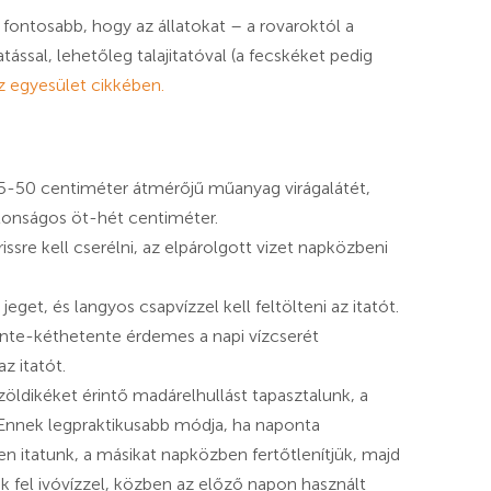
 fontosabb, hogy az állatokat – a rovaroktól a
ssal, lehetőleg talajitatóval (a fecskéket pedig
z egyesület cikkében.
45-50 centiméter átmérőjű műanyag virágalátét,
ztonságos öt-hét centiméter.
issre kell cserélni, az elpárolgott vizet napközbeni
jeget, és langyos csapvízzel kell feltölteni az itatót.
nte-kéthetente érdemes a napi vízcserét
z itatót.
öldikéket érintő madárelhullást tapasztalunk, a
 Ennek legpraktikusabb módja, ha naponta
en itatunk, a másikat napközben fertőtlenítjük, majd
ük fel ivóvízzel, közben az előző napon használt