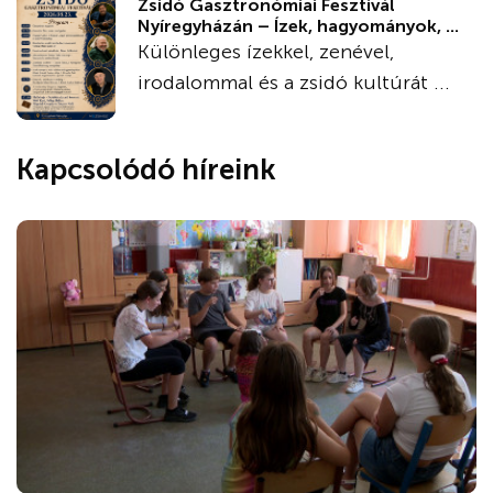
Zsidó Gasztronómiai Fesztivál
Nyíregyházán – Ízek, hagyományok, ...
Különleges ízekkel, zenével,
irodalommal és a zsidó kultúrát ...
Kapcsolódó híreink