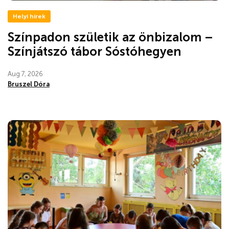
Helyi hírek
Színpadon születik az önbizalom –
Színjátszó tábor Sóstóhegyen
Aug 7, 2026
Bruszel Dóra