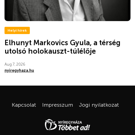
Helyi hírek
Elhunyt Markovics Gyula, a térség
utolsó holokauszt-túlélője
Aug 7, 2026
nyiregyhaza.hu
Kapcsolat
Impresszum
Jogi nyilatkozat