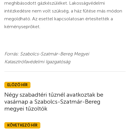
meghibásodott gázkészüléket. Lakosságvédelmi
intézkedésre nem volt szükség, a ház fűtése más módon
megoldható. Az esettel kapcsolatosan értesítették a
kéményseprőket.
Forrás: Szabolcs-Szatmár-Bereg Megyei
Katasztrófavédelmi Igazgatóság
ELŐZŐ HÍR
Négy szabadtéri tűznél avatkoztak be
vasárnap a Szabolcs-Szatmár-Bereg
megyei tűzoltók
KÖVETKEZŐ HÍR