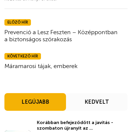
ELŐZŐ HÍR
Prevenció a Lesz Feszten – Középpontban
a biztonságos szórakozás
KÖVETKEZŐ HÍR
Máramarosi tájak, emberek
LEGÚJABB
KEDVELT
Korábban befejeződött a javítás -
szombaton újranyit az ...