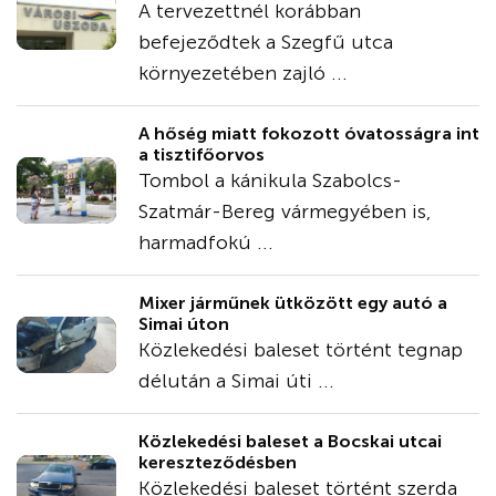
A tervezettnél korábban
befejeződtek a Szegfű utca
környezetében zajló ...
A hőség miatt fokozott óvatosságra int
a tisztifőorvos
Tombol a kánikula Szabolcs-
Szatmár-Bereg vármegyében is,
harmadfokú ...
Mixer járműnek ütközött egy autó a
Simai úton
Közlekedési baleset történt tegnap
délután a Simai úti ...
Közlekedési baleset a Bocskai utcai
kereszteződésben
Közlekedési baleset történt szerda