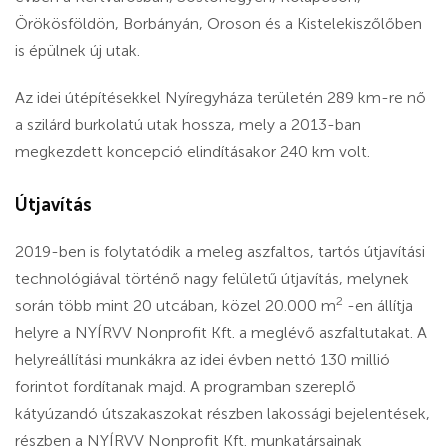
Örökösföldön, Borbányán, Oroson és a Kistelekiszőlőben
is épülnek új utak.
Az idei útépítésekkel Nyíregyháza területén 289 km-re nő
a szilárd burkolatú utak hossza, mely a 2013-ban
megkezdett koncepció elindításakor 240 km volt.
Útjavítás
2019-ben is folytatódik a meleg aszfaltos, tartós útjavítási
technológiával történő nagy felületű útjavítás, melynek
2
során több mint 20 utcában, közel 20.000 m
-en állítja
helyre a NYÍRVV Nonprofit Kft. a meglévő aszfaltutakat. A
helyreállítási munkákra az idei évben nettó 130 millió
forintot fordítanak majd. A programban szereplő
kátyúzandó útszakaszokat részben lakossági bejelentések,
részben a NYÍRVV Nonprofit Kft. munkatársainak