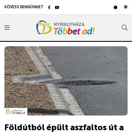
KÖVESS BENNÜNKET
Földútból épült aszfaltos út a