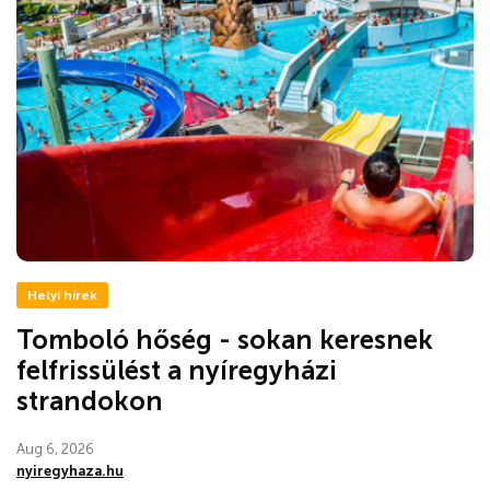
Helyi hírek
Tomboló hőség - sokan keresnek
felfrissülést a nyíregyházi
strandokon
Aug 6, 2026
nyiregyhaza.hu