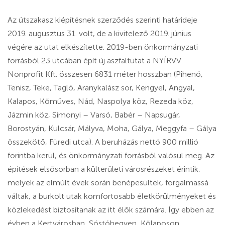
Az útszakasz kiépítésnek szerződés szerinti határideje
2019. augusztus 31. volt, de a kivitelező 2019. június
végére az utat elkészítette. 2019-ben önkormányzati
forrásból 23 utcában épít új aszfaltutat a NYÍRVV
Nonprofit Kft. összesen 6831 méter hosszban (Pihenő,
Tenisz, Teke, Tagló, Aranykalász sor, Kengyel, Angyal,
Kalapos, Kőműves, Nád, Naspolya köz, Rezeda köz,
Jázmin köz, Simonyi – Varsó, Babér – Napsugár,
Borostyán, Kulcsár, Mályva, Moha, Gálya, Meggyfa – Gálya
összekötő, Füredi utca). A beruházás nettó 900 millió
forintba kerül, és önkormányzati forrásból valósul meg. Az
építések elsősorban a külterületi városrészeket érintik,
melyek az elmúlt évek során benépesültek, forgalmassá
váltak, a burkolt utak komfortosabb életkörülményeket és
közlekedést biztosítanak az itt élők számára. Így ebben az
évben a Kertvárosban, Sóstóhegyen, Kőlaposon,