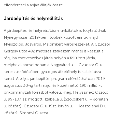
ellenőrzései alapján állítják össze.
Járdaépítés és helyreállítás
A járdaépítési és helyreállítási munkálatok is folytatódnak
Nyíregyházán 2019-ben, többek között érintik majd
Nyírszőlős, Jósváros, Malomkert városrészeket. A Czuczor
Gergely utca 492 méteres szakaszán már el is készült a
régi, balesetveszélyes járda helyén a felújított járda,
melyhez kapcsolódóan a Nagyvárad u. – Czuczor G. u.
kereszteződésében gyalogos átkelőhely is kialakításra
került. A teljes járdaépítési program előreláthatóan 2019.
augusztus 30-ig tart majd, és közel nettó 190 millió Ft
önkormányzati forrásból valósul meg. Helyszínek: Ószőlő
u. 99-107. sz. mögött; Izabella u. (Szőlőskert u. – Jonatán
u. között); Czuczor G. u. (Szt. István u. – Kosztolányi D. u.
között); Simonyi Ó. utca.