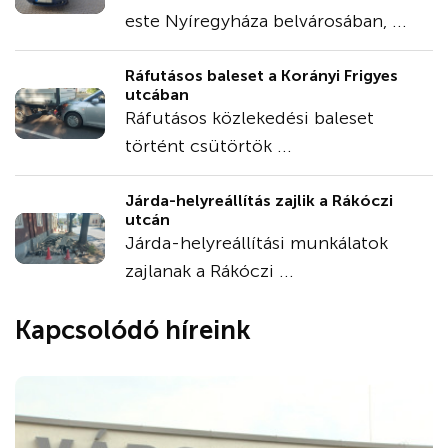
este Nyíregyháza belvárosában, ...
Ráfutásos baleset a Korányi Frigyes
utcában
Ráfutásos közlekedési baleset
történt csütörtök ...
Járda-helyreállítás zajlik a Rákóczi
utcán
Járda-helyreállítási munkálatok
zajlanak a Rákóczi ...
Kapcsolódó híreink