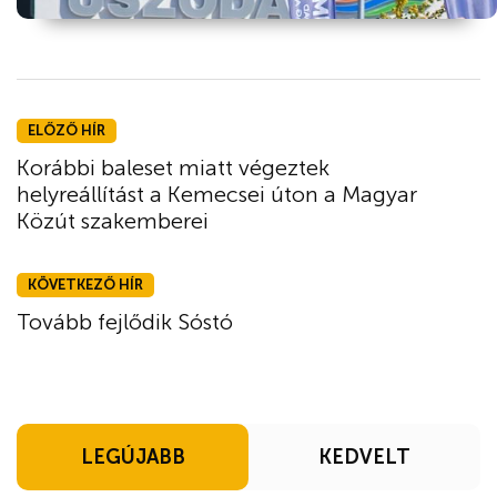
ELŐZŐ HÍR
Korábbi baleset miatt végeztek
helyreállítást a Kemecsei úton a Magyar
Közút szakemberei
KÖVETKEZŐ HÍR
Tovább fejlődik Sóstó
LEGÚJABB
KEDVELT