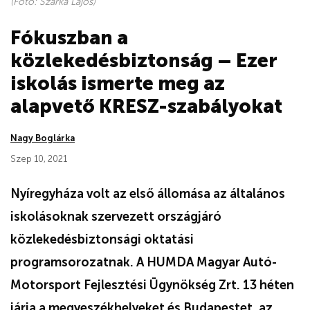
(Fotó: Szarka Lajos)
Fókuszban a
közlekedésbiztonság – Ezer
iskolás ismerte meg az
alapvető KRESZ-szabályokat
Nagy Boglárka
Szep 10, 2021
Nyíregyháza volt az első állomása az általános
iskolásoknak szervezett országjáró
közlekedésbiztonsági oktatási
programsorozatnak. A HUMDA Magyar Autó-
Motorsport Fejlesztési Ügynökség Zrt. 13 héten
járja a megyeszékhelyeket és Budapestet, az