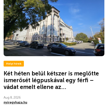
Helyi hírek
Két héten belül kétszer is meglőtte
ismerősét légpuskával egy férfi –
vádat emelt ellene az...
Aug 8, 2026
nyiregyhaza.hu