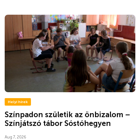
Helyi hírek
Színpadon születik az önbizalom –
Színjátszó tábor Sóstóhegyen
Aug 7, 2026