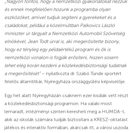
„Nagyon fontos, hogy a nemzetközi gyakorlatokat nézzük
és ennek megfelelően hozunk a programba olyan
eszközöket, amivel tudjuk segíteni a gyerekeket és a
családokat, például a közelmúltban Palkovics László
miniszter úr tárgyalt a Nemzetközi Automobil Szövetség
elnökével, Jean Todt úrral is, aki megerősítette bizony,
hogy ez tényleg egy példaértékű program és ők is
nemzetközi vonalon is fogják erősíteni, hiszen sosem
lehet elég korán kezdeni a közlekedésbiztonsági tudatnak
a megerősítését”
– nyilatkozta dr. Szabó Tünde sportért
felelős államtitkár, Nyíregyháza országgyűlési képviselője.
Egy hét alatt Nyíregyházán csaknem ezer kisdiák vett részt
a közlekedésbiztonsági programon. Ha valaki most
lemaradt, intézményi szinten keresheti meg a HUMDA-t,
akik az iskolák számára tudják biztosítani a KRESZ-oktatást
játékos és interaktív formában, akárcsak itt, a városi uszoda