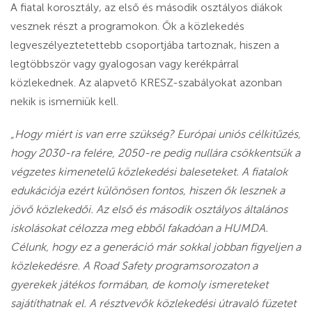
A fiatal korosztály, az első és második osztályos diákok
vesznek részt a programokon. Ők a közlekedés
legveszélyeztetettebb csoportjába tartoznak, hiszen a
legtöbbször vagy gyalogosan vagy kerékpárral
közlekednek. Az alapvető KRESZ-szabályokat azonban
nekik is ismerniük kell.
„Hogy miért is van erre szükség? Európai uniós célkitűzés,
hogy 2030-ra felére, 2050-re pedig nullára csökkentsük a
végzetes kimenetelű közlekedési baleseteket. A fiatalok
edukációja ezért különösen fontos, hiszen ők lesznek a
jövő közlekedői. Az első és második osztályos általános
iskolásokat célozza meg ebből fakadóan a HUMDA.
Célunk, hogy ez a generáció már sokkal jobban figyeljen a
közlekedésre. A Road Safety programsorozaton a
gyerekek játékos formában, de komoly ismereteket
sajátíthatnak el. A résztvevők közlekedési útravaló füzetet