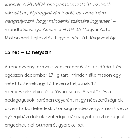
kapnak. A HUMDA programsorozata itt, az önök
városában, Nyíregyházán indult, és szeretném
hangsúlyozni, hogy mindenki számára ingyenes”
–
mondta Savanyú Adrián, a HUMDA Magyar Autó-
Motorsport Fejlesztési Ügynökség Zrt. főigazgatója.
13 hét – 13 helyszín
A rendezvénysorozat szeptember 6-án kezdődött és
egészen december 17-ig tart, minden állomáson egy
hetet töltenek, így 13 héten át eljutnak 12
megyeszékhelyre és a fővárosba is. A szülők és a
pedagógusok körében egyaránt nagy népszerűségnek
örvend a közlekedésbiztonsági rendezvény, a részt vevő
nyíregyházi diákok szülei így már nagyobb biztonsággal
engedhetik el otthonról gyerekeiket.