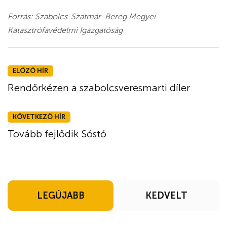
Forrás: Szabolcs-Szatmár-Bereg Megyei
Katasztrófavédelmi Igazgatóság
ELŐZŐ HÍR
Rendőrkézen a szabolcsveresmarti díler
KÖVETKEZŐ HÍR
Tovább fejlődik Sóstó
LEGÚJABB
KEDVELT