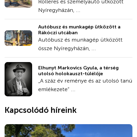
Rolleres és személyautó ütközött
Nyíregyházán, ...
Autóbusz és munkagép ütközött a
Rákóczi utcában
Autóbusz és munkagép ütközött
össze Nyíregyházán, ...
Elhunyt Markovics Gyula, a térség
utolsó holokauszt-túlélője
„A száz év reménye és az utolsó tanú
emlékezete” ...
Kapcsolódó híreink