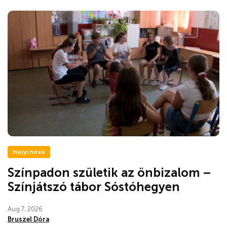
Helyi hírek
Színpadon születik az önbizalom –
Színjátszó tábor Sóstóhegyen
Aug 7, 2026
Bruszel Dóra