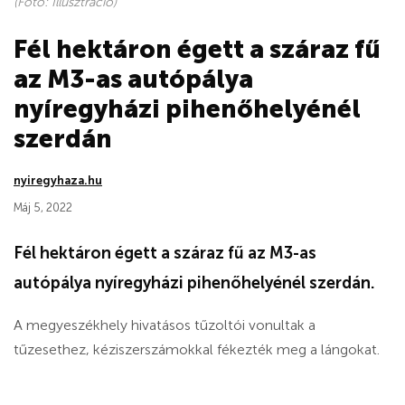
(Fotó: Illusztráció)
Fél hektáron égett a száraz fű
az M3-as autópálya
nyíregyházi pihenőhelyénél
szerdán
nyiregyhaza.hu
Máj 5, 2022
Fél hektáron égett a száraz fű az M3-as
autópálya nyíregyházi pihenőhelyénél szerdán.
A megyeszékhely hivatásos tűzoltói vonultak a
tűzesethez, kéziszerszámokkal fékezték meg a lángokat.