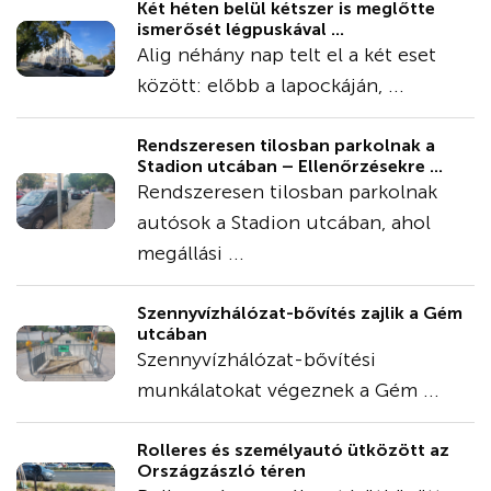
Két héten belül kétszer is meglőtte
ismerősét légpuskával ...
Alig néhány nap telt el a két eset
között: előbb a lapockáján, ...
Rendszeresen tilosban parkolnak a
Stadion utcában – Ellenőrzésekre ...
Rendszeresen tilosban parkolnak
autósok a Stadion utcában, ahol
megállási ...
Szennyvízhálózat-bővítés zajlik a Gém
utcában
Szennyvízhálózat-bővítési
munkálatokat végeznek a Gém ...
Rolleres és személyautó ütközött az
Országzászló téren