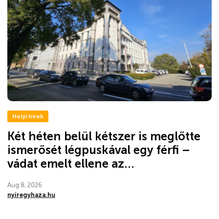
Helyi hírek
Két héten belül kétszer is meglőtte
ismerősét légpuskával egy férfi –
vádat emelt ellene az...
Aug 8, 2026
nyiregyhaza.hu