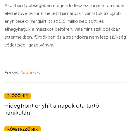
Azonban többségében elegendő lesz ezt online formában
elérhetővé tenni. Emellett hamarosan várhatók az újabb
enyhítések: mindjárt itt az 5,5 millió beoltott, és
elhagyhatjuk a maszkot beltéren, valamint szállodákban,
éttermekben, fürdőkben és a strandokra nem lesz szükség
védettségi igazolványra.
Forrás:
hirado.hu
ELŐZŐ HÍR
Hidegfront enyhít a napok óta tartó
kánikulán
KÖVETKEZŐ HÍR