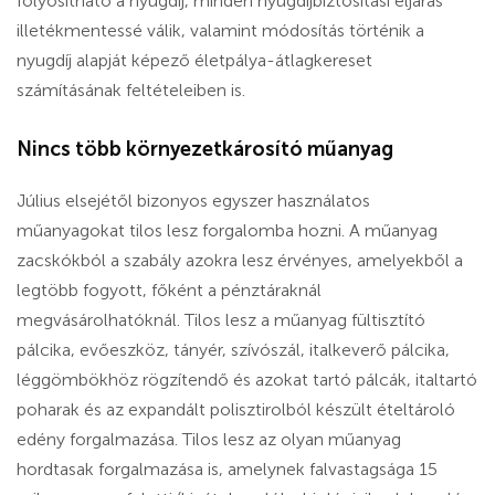
folyósítható a nyugdíj, minden nyugdíjbiztosítási eljárás
illetékmentessé válik, valamint módosítás történik a
nyugdíj alapját képező életpálya-átlagkereset
számításának feltételeiben is.
Nincs több környezetkárosító műanyag
Július elsejétől bizonyos egyszer használatos
műanyagokat tilos lesz forgalomba hozni. A műanyag
zacskókból a szabály azokra lesz érvényes, amelyekből a
legtöbb fogyott, főként a pénztáraknál
megvásárolhatóknál. Tilos lesz a műanyag fültisztító
pálcika, evőeszköz, tányér, szívószál, italkeverő pálcika,
léggömbökhöz rögzítendő és azokat tartó pálcák, italtartó
poharak és az expandált polisztirolból készült ételtároló
edény forgalmazása. Tilos lesz az olyan műanyag
hordtasak forgalmazása is, amelynek falvastagsága 15