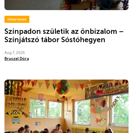
Helyi hírek
Színpadon születik az önbizalom –
Színjátszó tábor Sóstóhegyen
Aug 7, 2026
Bruszel Dóra