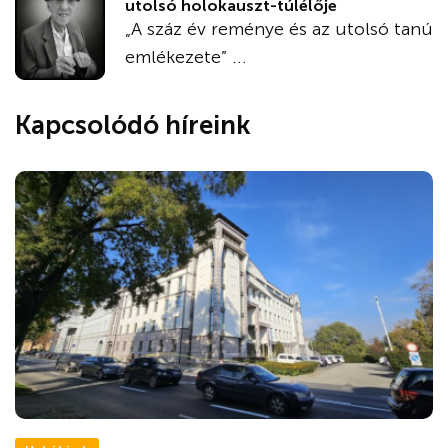
utolsó holokauszt-túlélője
„A száz év reménye és az utolsó tanú
emlékezete” ...
Kapcsolódó híreink