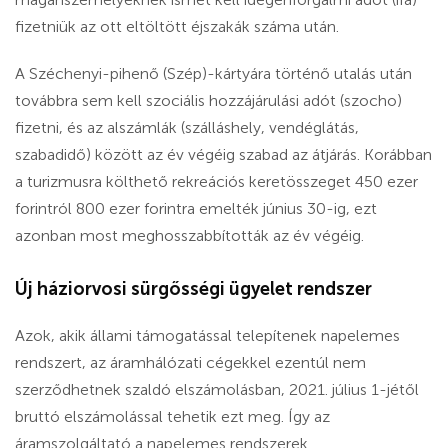
fizetniük az ott eltöltött éjszakák száma után.
A Széchenyi-pihenő (Szép)-kártyára történő utalás után
továbbra sem kell szociális hozzájárulási adót (szocho)
fizetni, és az alszámlák (szálláshely, vendéglátás,
szabadidő) között az év végéig szabad az átjárás. Korábban
a turizmusra költhető rekreációs keretösszeget 450 ezer
forintról 800 ezer forintra emelték június 30-ig, ezt
azonban most meghosszabbították az év végéig.
Új háziorvosi sürgősségi ügyelet rendszer
Azok, akik állami támogatással telepítenek napelemes
rendszert, az áramhálózati cégekkel ezentúl nem
szerződhetnek szaldó elszámolásban, 2021. július 1-jétől
bruttó elszámolással tehetik ezt meg. Így az
áramszolgáltató a napelemes rendszerek