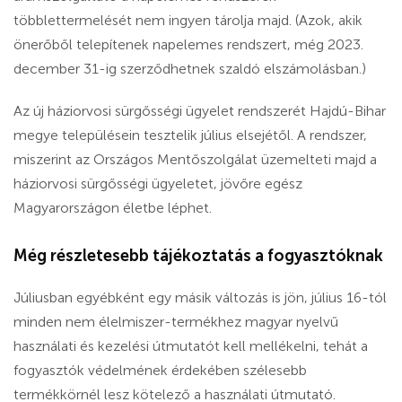
többlettermelését nem ingyen tárolja majd. (Azok, akik
önerőből telepítenek napelemes rendszert, még 2023.
december 31-ig szerződhetnek szaldó elszámolásban.)
Az új háziorvosi sürgősségi ügyelet rendszerét Hajdú-Bihar
megye településein tesztelik július elsejétől. A rendszer,
miszerint az Országos Mentőszolgálat üzemelteti majd a
háziorvosi sürgősségi ügyeletet, jövőre egész
Magyarországon életbe léphet.
Még részletesebb tájékoztatás a fogyasztóknak
Júliusban egyébként egy másik változás is jön, július 16-tól
minden nem élelmiszer-termékhez magyar nyelvű
használati és kezelési útmutatót kell mellékelni, tehát a
fogyasztók védelmének érdekében szélesebb
termékkörnél lesz kötelező a használati útmutató.