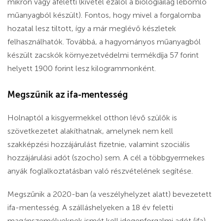
mikron vagy afeletti (kivétel ezalól a biológiailag lebomló
műanyagból készült). Fontos, hogy mivel a forgalomba
hozatal lesz tiltott, így a már meglévő készletek
felhasználhatók. Továbbá, a hagyományos műanyagból
készült zacskók környezetvédelmi termékdíja 57 forint
helyett 1900 forint lesz kilogrammonként.
Megszűnik az ifa-mentesség
Holnaptól a kisgyermekkel otthon lévő szülők is
szövetkezetet alakíthatnak, amelynek nem kell
szakképzési hozzájárulást fizetnie, valamint szociális
hozzájárulási adót (szocho) sem. A cél a többgyermekes
anyák foglalkoztatásban való részvételének segítése.
Megszűnik a 2020-ban (a veszélyhelyzet alatt) bevezetett
ifa-mentesség. A szálláshelyeken a 18 év feletti
magánszemélyeknek ismét kell idegenforgalmi adót (ifa)