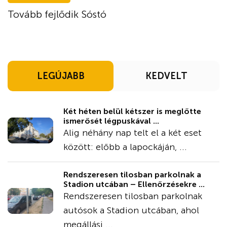
Tovább fejlődik Sóstó
LEGÚJABB
KEDVELT
Két héten belül kétszer is meglőtte
ismerősét légpuskával ...
Alig néhány nap telt el a két eset
között: előbb a lapockáján, ...
Rendszeresen tilosban parkolnak a
Stadion utcában – Ellenőrzésekre ...
Rendszeresen tilosban parkolnak
autósok a Stadion utcában, ahol
megállási ...