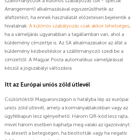
szállítmányozók a különös szabályozás (SA - Special
Arrangement) alkalmazásával egyszerűsíthetik az
áfafizetést, ha ennek használatát előzetesen bejelentik a
hivatalnak.
A különös szabályozás csak akkor lehetséges
,
ha a vámeljárás ugyanabban a tagállamban van, ahol a
küldemény címzettje is. Az SA alkalmazásakor az áfát a
küldemény kézbesítéskor a szállítmányozó szedi be a
címzettől. A Magyar Posta automatikus vámeljárással
készül a jogszabályi változásra.
Itt az Európai uniós zöld útlevél
Csütörtöktől Magyarországon is hatályba lép az európai
uniós zöld útlevél, amely a kormányablakokban vagy az
ügyfélkapun lesz igényelhető. Három QR-kód lesz rajta,
mivel három esetben kaphatja meg valaki az igazolványt:
ha átesett a betegségen, ha beoltották vagy ha negatív