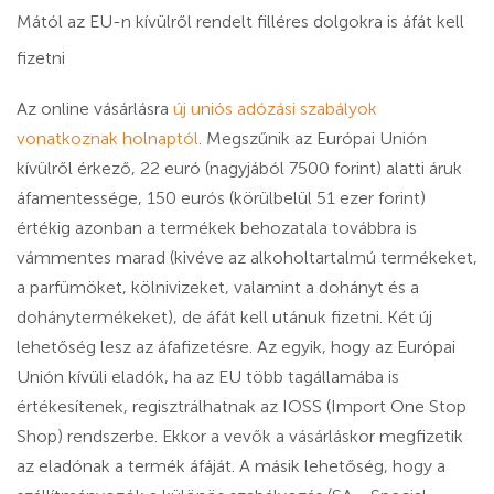
Mától az EU-n kívülről rendelt filléres dolgokra is áfát kell
fizetni
Az online vásárlásra
új uniós adózási szabályok
vonatkoznak holnaptól
. Megszűnik az Európai Unión
kívülről érkező, 22 euró (nagyjából 7500 forint) alatti áruk
áfamentessége, 150 eurós (körülbelül 51 ezer forint)
értékig azonban a termékek behozatala továbbra is
vámmentes marad (kivéve az alkoholtartalmú termékeket,
a parfümöket, kölnivizeket, valamint a dohányt és a
dohánytermékeket), de áfát kell utánuk fizetni. Két új
lehetőség lesz az áfafizetésre. Az egyik, hogy az Európai
Unión kívüli eladók, ha az EU több tagállamába is
értékesítenek, regisztrálhatnak az IOSS (Import One Stop
Shop) rendszerbe. Ekkor a vevők a vásárláskor megfizetik
az eladónak a termék áfáját. A másik lehetőség, hogy a