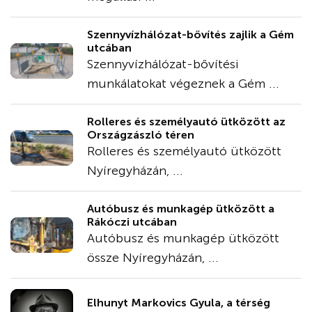
Szennyvízhálózat-bővítés zajlik a Gém
utcában
Szennyvízhálózat-bővítési
munkálatokat végeznek a Gém ...
Rolleres és személyautó ütközött az
Országzászló téren
Rolleres és személyautó ütközött
Nyíregyházán, ...
Autóbusz és munkagép ütközött a
Rákóczi utcában
Autóbusz és munkagép ütközött
össze Nyíregyházán, ...
Elhunyt Markovics Gyula, a térség