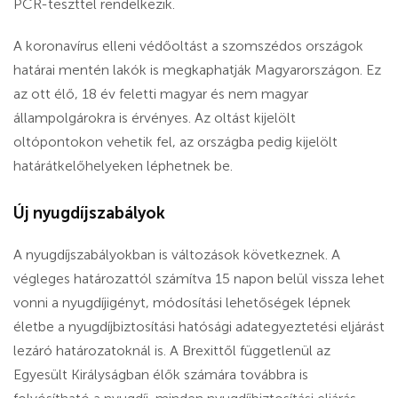
PCR-teszttel rendelkezik.
A koronavírus elleni védőoltást a szomszédos országok
határai mentén lakók is megkaphatják Magyarországon. Ez
az ott élő, 18 év feletti magyar és nem magyar
állampolgárokra is érvényes. Az oltást kijelölt
oltópontokon vehetik fel, az országba pedig kijelölt
határátkelőhelyeken léphetnek be.
Új nyugdíjszabályok
A nyugdíjszabályokban is változások következnek. A
végleges határozattól számítva 15 napon belül vissza lehet
vonni a nyugdíjigényt, módosítási lehetőségek lépnek
életbe a nyugdíjbiztosítási hatósági adategyeztetési eljárást
lezáró határozatoknál is. A Brexittől függetlenül az
Egyesült Királyságban élők számára továbbra is