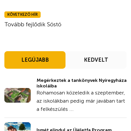
KÖVETKEZŐ HÍR
Tovább fejlődik Sóstó
LEGÚJABB
KEDVELT
Megérkeztek a tankönyvek Nyíregyháza
iskoláiba
Rohamosan közeledik a szeptember,
az iskolákban pedig már javában tart
a felkészülés ...
Ismét elindul az Újéletfa Program