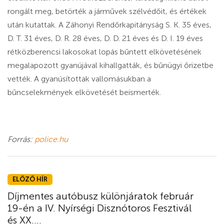
rongált meg, betörték a járművek szélvédőit, és értékek
után kutattak. A Záhonyi Rendőrkapitányság S. K. 35 éves,
D. T. 31 éves, D. R. 28 éves, D. D. 21 éves és D. I. 19 éves
rétközberencsi lakosokat lopás bűntett elkövetésének
megalapozott gyanújával kihallgatták, és bűnügyi őrizetbe
vették. A gyanúsítottak vallomásukban a
bűncselekmények elkövetését beismerték.
Forrás:
police.hu
ELŐZŐ HÍR
Díjmentes autóbusz különjáratok február
19-én a IV. Nyírségi Disznótoros Fesztivál
és XX....