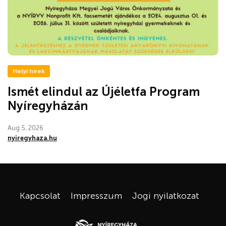
Helyi hírek
Ismét elindul az Újéletfa Program
Nyíregyházán
Aug 5, 2026
nyiregyhaza.hu
Kapcsolat
Impresszum
Jogi nyilatkozat