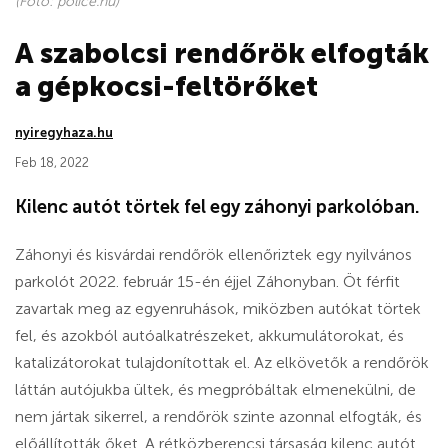
(Fotó: police.hu)
A szabolcsi rendőrök elfogták
a gépkocsi-feltörőket
nyiregyhaza.hu
Feb 18, 2022
Kilenc autót törtek fel egy záhonyi parkolóban.
Záhonyi és kisvárdai rendőrök ellenőriztek egy nyilvános
parkolót 2022. február 15-én éjjel Záhonyban. Öt férfit
zavartak meg az egyenruhások, miközben autókat törtek
fel, és azokból autóalkatrészeket, akkumulátorokat, és
katalizátorokat tulajdonítottak el. Az elkövetők a rendőrök
láttán autójukba ültek, és megpróbáltak elmenekülni, de
nem jártak sikerrel, a rendőrök szinte azonnal elfogták, és
előállították őket. A rétközberencsi társaság kilenc autót