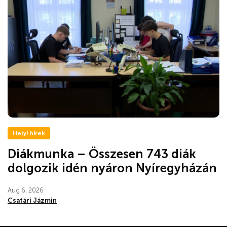
Helyi hírek
Diákmunka – Összesen 743 diák
dolgozik idén nyáron Nyíregyházán
Aug 6, 2026
Csatári Jázmin