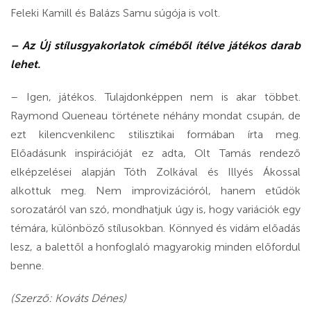
Feleki Kamill és Balázs Samu súgója is volt.
– Az Új stílusgyakorlatok címéből ítélve játékos darab
lehet.
– Igen, játékos. Tulajdonképpen nem is akar többet.
Raymond Queneau története néhány mondat csupán, de
ezt kilencvenkilenc stilisztikai formában írta meg.
Előadásunk inspirációját ez adta, Olt Tamás rendező
elképzelései alapján Tóth Zolkával és Illyés Ákossal
alkottuk meg. Nem improvizációról, hanem etűdök
sorozatáról van szó, mondhatjuk úgy is, hogy variációk egy
témára, különböző stílusokban. Könnyed és vidám előadás
lesz, a balettől a honfoglaló magyarokig minden előfordul
benne.
(Szerző: Kováts Dénes)