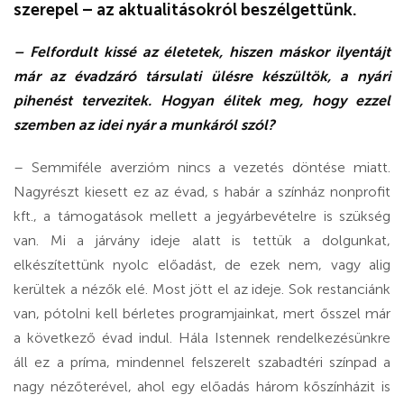
szerepel – az aktualitásokról beszélgettünk.
– Felfordult kissé az életetek, hiszen máskor ilyentájt
már az évadzáró társulati ülésre készültök, a nyári
pihenést tervezitek. Hogyan élitek meg, hogy ezzel
szemben az idei nyár a munkáról szól?
– Semmiféle averzióm nincs a vezetés döntése miatt.
Nagyrészt kiesett ez az évad, s habár a színház nonprofit
kft., a támogatások mellett a jegyárbevételre is szükség
van. Mi a járvány ideje alatt is tettük a dolgunkat,
elkészítettünk nyolc előadást, de ezek nem, vagy alig
kerültek a nézők elé. Most jött el az ideje. Sok restanciánk
van, pótolni kell bérletes programjainkat, mert ősszel már
a következő évad indul. Hála Istennek rendelkezésünkre
áll ez a príma, mindennel felszerelt szabadtéri színpad a
nagy nézőterével, ahol egy előadás három kőszínházit is