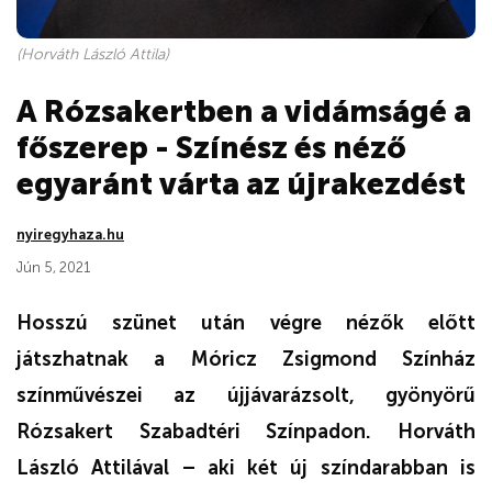
(Horváth László Attila)
A Rózsakertben a vidámságé a
főszerep - Színész és néző
egyaránt várta az újrakezdést
nyiregyhaza.hu
Jún 5, 2021
Hosszú szünet után végre nézők előtt
játszhatnak a Móricz Zsigmond Színház
színművészei az újjávarázsolt, gyönyörű
Rózsakert Szabadtéri Színpadon. Horváth
László Attilával – aki két új színdarabban is