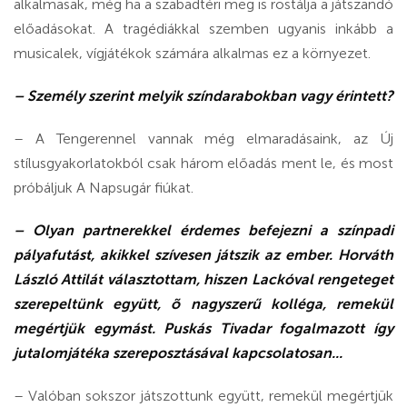
alkalmasak, még ha a szabadtéri meg is rostálja a játszandó
előadásokat. A tragédiákkal szemben ugyanis inkább a
musicalek, vígjátékok számára alkalmas ez a környezet.
– Személy szerint melyik színdarabokban vagy érintett?
– A Tengerennel vannak még elmaradásaink, az Új
stílusgyakorlatokból csak három előadás ment le, és most
próbáljuk A Napsugár fiúkat.
– Olyan partnerekkel érdemes befejezni a színpadi
pályafutást, akikkel szívesen játszik az ember. Horváth
László Attilát választottam, hiszen Lackóval rengeteget
szerepeltünk együtt, õ nagyszerű kolléga, remekül
megértjük egymást. Puskás Tivadar fogalmazott így
jutalomjátéka szereposztásával kapcsolatosan...
– Valóban sokszor játszottunk együtt, remekül megértjük