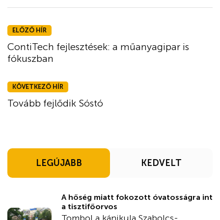
ELŐZŐ HÍR
ContiTech fejlesztések: a műanyagipar is
fókuszban
KÖVETKEZŐ HÍR
Tovább fejlődik Sóstó
LEGÚJABB
KEDVELT
A hőség miatt fokozott óvatosságra int
a tisztifőorvos
Tombol a kánikula Szabolcs-