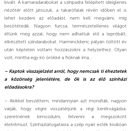
kivált. A kamaradarabokat a színpadra felépített ideiglenes
nézőtér előtt játsszuk, a takarófalak révén időben el is
lehet kezdeni az előadást, nem kell megvárni, míg
besötétedik. Nagyon furcsa, természetellenes világot
éltünk meg azzal, hogy nem adhattuk elő a lepróbált,
elkészített színdarabokat. Harminckilenc pályán töltött év
után képtelen voltam hozzászokni a helyzethez. Olyan
volt, mintha egy író örökké a fióknak írna...
– Kaptok visszajelzést arról, hogy nemcsak ti éheztetek
a közönség jelenlétére, de ők is az élő színházi
előadásokra?
– Akikkel beszéltem, mindannyian azt mondták, nagyon
várják, hogy végre visszatérjünk a régi kerékvágásba,
szeretnének kimozdulni, felvenni a megszokott
életritmust. Színházlátogatásra a szép nyári esték kiválóan