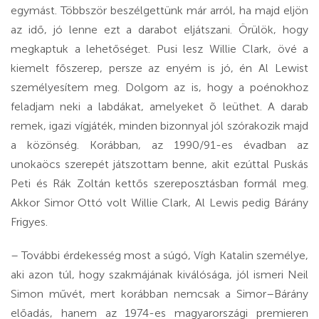
egymást. Többször beszélgettünk már arról, ha majd eljön
az idő, jó lenne ezt a darabot eljátszani. Örülök, hogy
megkaptuk a lehetőséget. Pusi lesz Willie Clark, övé a
kiemelt főszerep, persze az enyém is jó, én Al Lewist
személyesítem meg. Dolgom az is, hogy a poénokhoz
feladjam neki a labdákat, amelyeket õ leüthet. A darab
remek, igazi vígjáték, minden bizonnyal jól szórakozik majd
a közönség. Korábban, az 1990/91-es évadban az
unokaöcs szerepét játszottam benne, akit ezúttal Puskás
Peti és Rák Zoltán kettős szereposztásban formál meg.
Akkor Simor Ottó volt Willie Clark, Al Lewis pedig Bárány
Frigyes.
– További érdekesség most a súgó, Vígh Katalin személye,
aki azon túl, hogy szakmájának kiválósága, jól ismeri Neil
Simon művét, mert korábban nemcsak a Simor–Bárány
előadás, hanem az 1974-es magyarországi premieren