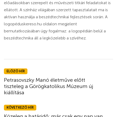
előadásokban szerepelt és művészeti titkári feladatokat is
ellátott. A színház világában szerzett tapasztalatait ma is
aktívan használja a beszédtechnikai fejlesztések során. A
logopéduskereso.hu oldalon megjelent
bemutatkozásában úgy fogalmaz: a logopédián belül a
beszédtechnika áll a legközelebb a szívéhez.
ELŐZŐ HÍR
Petrasovszky Manó életműve előtt
tiszteleg a Görögkatolikus Múzeum új
kiállítása
KÖVETKEZŐ HÍR
Közeleg a határidő: már csak egy nap van