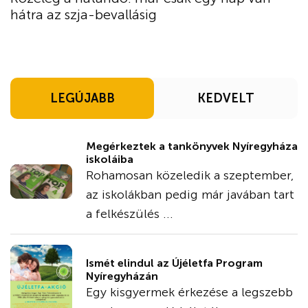
hátra az szja-bevallásig
LEGÚJABB
KEDVELT
Megérkeztek a tankönyvek Nyíregyháza
iskoláiba
Rohamosan közeledik a szeptember,
az iskolákban pedig már javában tart
a felkészülés ...
Ismét elindul az Újéletfa Program
Nyíregyházán
Egy kisgyermek érkezése a legszebb