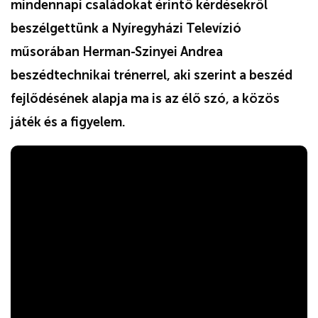
mindennapi családokat érintő kérdésekről
beszélgettünk a Nyíregyházi Televízió
műsorában Herman-Szinyei Andrea
beszédtechnikai trénerrel, aki szerint a beszéd
fejlődésének alapja ma is az élő szó, a közös
játék és a figyelem.