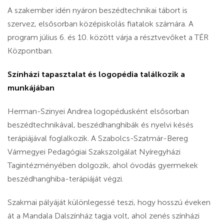
A szakember idén nyáron beszédtechnikai tábort is
szervez, elsősorban középiskolás fiatalok számára. A
program július 6. és 10. között várja a résztvevőket a TÉR
Központban.
Színházi tapasztalat és logopédia találkozik a
munkájában
Herman-Szinyei Andrea logopédusként elsősorban
beszédtechnikával, beszédhanghibák és nyelvi késés
terápiájával foglalkozik. A Szabolcs-Szatmár-Bereg
Vármegyei Pedagógiai Szakszolgálat Nyíregyházi
Tagintézményében dolgozik, ahol óvodás gyermekek
beszédhanghiba-terápiáját végzi.
Szakmai pályáját különlegessé teszi, hogy hosszú éveken
át a Mandala Dalszínház tagja volt, ahol zenés színházi