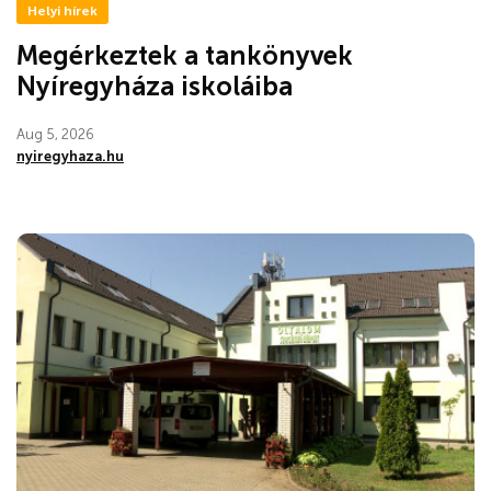
Helyi hírek
Megérkeztek a tankönyvek
Nyíregyháza iskoláiba
Aug 5, 2026
nyiregyhaza.hu