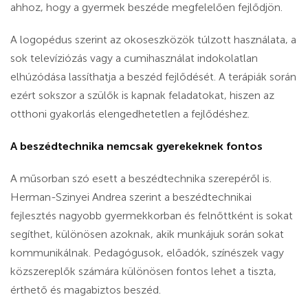
ahhoz, hogy a gyermek beszéde megfelelően fejlődjön.
A logopédus szerint az okoseszközök túlzott használata, a
sok televíziózás vagy a cumihasználat indokolatlan
elhúzódása lassíthatja a beszéd fejlődését. A terápiák során
ezért sokszor a szülők is kapnak feladatokat, hiszen az
otthoni gyakorlás elengedhetetlen a fejlődéshez.
A beszédtechnika nemcsak gyerekeknek fontos
A műsorban szó esett a beszédtechnika szerepéről is.
Herman-Szinyei Andrea szerint a beszédtechnikai
fejlesztés nagyobb gyermekkorban és felnőttként is sokat
segíthet, különösen azoknak, akik munkájuk során sokat
kommunikálnak. Pedagógusok, előadók, színészek vagy
közszereplők számára különösen fontos lehet a tiszta,
érthető és magabiztos beszéd.