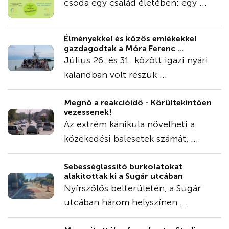
csoda egy család életében: egy ...
Élményekkel és közös emlékekkel
gazdagodtak a Móra Ferenc ...
Július 26. és 31. között igazi nyári
kalandban volt részük ...
Megnő a reakcióidő - Körültekintően
vezessenek!
Az extrém kánikula növelheti a
közekedési balesetek számát, ...
Sebességlassító burkolatokat
alakítottak ki a Sugár utcában
Nyírszőlős belterületén, a Sugár
utcában három helyszínen ...