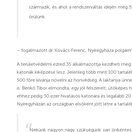
származik, és ahol a rendszerváltás idején még
örülünk.
– fogalmazott dr. Kovács Ferenc, Nyíregyháza polgárm
A területvédelmi ezred 35 alkalmazottja kezdheti meg a
katonák kiképzése lesz. Jelenleg több mint 100 tartal
500 főre kívánja növelni az honvédség. A laktanya ünn
is. Benkő Tibor elmondta, egy jól felszerelt, ütőképes 
ehhez pedig 30 ezer hivatásos katonára és legalább 20 e
Nyíregyházán az országban elsőként jött létre a tartalé
Nekünk nagyon nagy szükségünk van önkéntes tart