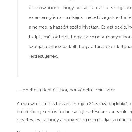
és köszönöm, hogy vállalják ezt a szolgálatot
valamennyien a munkájuk mellett végzik ezt a fel
a nemes, a hazáért szóló hivatást. És azt pedig, 
tudjuk működtetni, hogy az mind a magyar honv
szolgálja ahhoz az kell, hogy a tartalékos katon
részesüljenek.
– emelte ki Benkő Tibor, honvédelmi miniszter.
A miniszter arról is beszélt, hogy a 21. század új kihí
érdekében jelentős technikai fejlesztésekre van szüksé
nevelés, és az, hogy a honvédség meg tudja szólítani a 