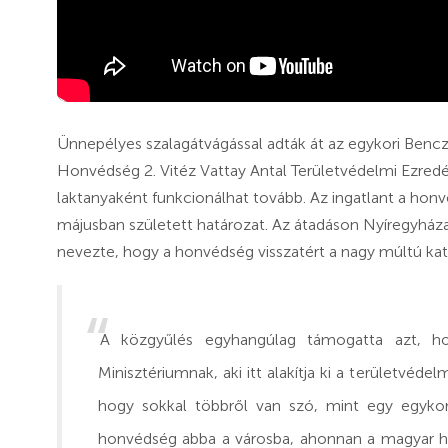
Ünnepélyes szalagátvágással adták át az egykori Bencz
Honvédség 2. Vitéz Vattay Antal Területvédelmi Ezredé
laktanyaként funkcionálhat tovább. Az ingatlant a hon
májusban született határozat. Az átadáson Nyíregyhá
nevezte, hogy a honvédség visszatért a nagy múltú ka
A közgyűlés egyhangúlag támogatta azt, h
Minisztériumnak, aki itt alakítja ki a területvéde
hogy sokkal többről van szó, mint egy egykori 
honvédség abba a városba, ahonnan a magyar hon