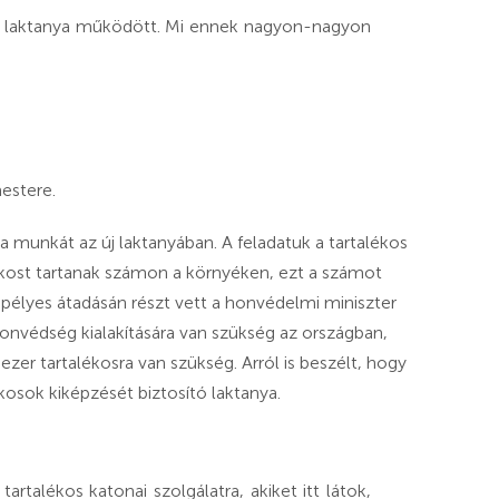
 5 laktanya működött. Mi ennek nagyon-nagyon
estere.
 munkát az új laktanyában. A feladatuk a tartalékos
ékost tartanak számon a környéken, ezt a számot
epélyes átadásán részt vett a honvédelmi miniszter
honvédség kialakítására van szükség az országban,
zer tartalékosra van szükség. Arról is beszélt, hogy
kosok kiképzését biztosító laktanya.
alékos katonai szolgálatra, akiket itt látok,