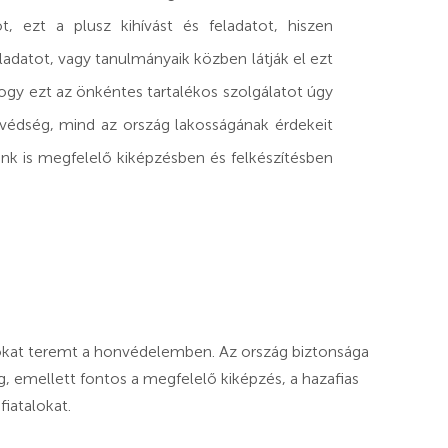
, ezt a plusz kihívást és feladatot, hiszen
adatot, vagy tanulmányaik közben látják el ezt
hogy ezt az önkéntes tartalékos szolgálatot úgy
édség, mind az ország lakosságának érdekeit
áink is megfelelő kiképzésben és felkészítésben
vásokat teremt a honvédelemben. Az ország biztonsága
g, emellett fontos a megfelelő kiképzés, a hazafias
fiatalokat.