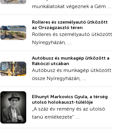
munkálatokat végeznek a Gém ...
Rolleres és személyautó ütközött
az Országzászló téren
Rolleres és személyautó ütközött
Nyíregyházán, ...
Autóbusz és munkagép ütközött a
Rákóczi utcában
Autóbusz és munkagép ütközött
össze Nyíregyházán, ...
Elhunyt Markovics Gyula, a térség
utolsó holokauszt-túlélője
„A száz év remény és az utolsó
tanú emlékezete” ...