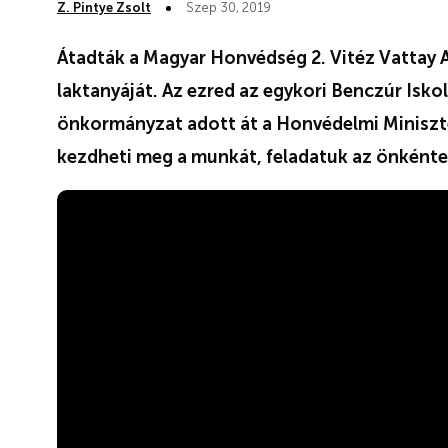
Z. Pintye Zsolt
Szep 30, 2019
Átadták a Magyar Honvédség 2. Vitéz Vattay A
laktanyáját. Az ezred az egykori Benczúr Isko
önkormányzat adott át a Honvédelmi Miniszt
kezdheti meg a munkát, feladatuk az önkéntes