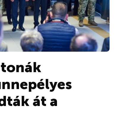
atonák
ünnepélyes
dták át a