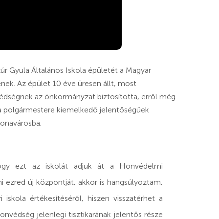
úr Gyula Általános Iskola épületét a Magyar
nek. Az épület 10 éve üresen állt, most
védségnek az önkormányzat biztosította, erről még
za polgármestere kiemelkedő jelentőségűek
tonavárosba.
ogy ezt az iskolát adjuk át a Honvédelmi
lmi ezred új központját, akkor is hangsúlyoztam,
iskola értékesítéséről, hiszen visszatérhet a
védség jelenlegi tisztikarának jelentős része