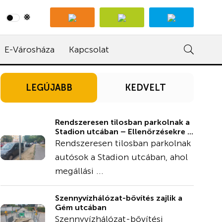
E-Városháza
Kapcsolat
LEGÚJABB
KEDVELT
Rendszeresen tilosban parkolnak a
Stadion utcában – Ellenőrzésekre ...
Rendszeresen tilosban parkolnak
autósok a Stadion utcában, ahol
megállási ...
Szennyvízhálózat-bővítés zajlik a
Gém utcában
Szennyvízhálózat-bővítési