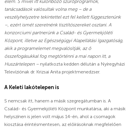
elem. S mivel itt különböző szűrőprogramok,
tanácsadások valósultak volna meg – de a
veszélyhelyzetre tekintettel ezt fel kellett függesztenünk
–, ezért ismét szeretnénk tisztítószereket osztani. A
konzorciumi partnerünk a Család- és Gyermekjóléti
Központ, illetve az Egészségügyi Alapellátási Igazgatóság,
akik a programelemet megvalósítják, az ő
összefogásukkal fog megtörténni a mai napon itt, a
Huszártelepen –
nyilatkozta kedden délután a Nyíregyházi
Televíziónak dr. Krizsai Anita projektmenedzser.
A Keleti lakótelepen is
S nemcsak itt, hanem a másik szegregátumban is. A
Család- és Gyermekjóléti Központ munkatársa, aki a másik
helyszínen is jelen volt május 14-én, ahol a csomagok
kiosztása érintésmentesen, az előírásoknak megfelelően