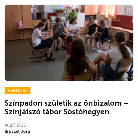
Helyi hírek
Színpadon születik az önbizalom –
Színjátszó tábor Sóstóhegyen
Aug 7, 2026
Bruszel Dóra