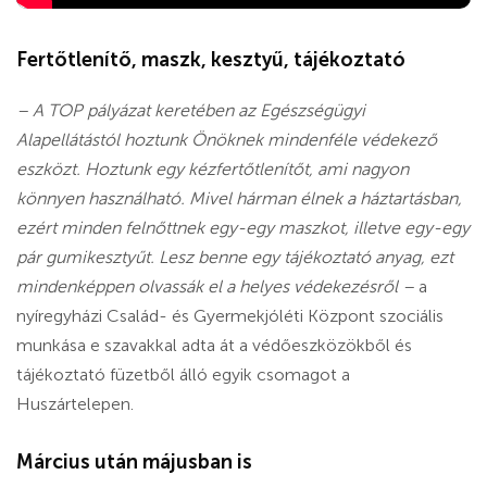
Fertőtlenítő, maszk, kesztyű, tájékoztató
– A TOP pályázat keretében az Egészségügyi
Alapellátástól hoztunk Önöknek mindenféle védekező
eszközt. Hoztunk egy kézfertőtlenítőt, ami nagyon
könnyen használható. Mivel hárman élnek a háztartásban,
ezért minden felnőttnek egy-egy maszkot, illetve egy-egy
pár gumikesztyűt. Lesz benne egy tájékoztató anyag, ezt
mindenképpen olvassák el a helyes védekezésről –
a
nyíregyházi Család- és Gyermekjóléti Központ szociális
munkása e szavakkal adta át a védőeszközökből és
tájékoztató füzetből álló egyik csomagot a
Huszártelepen.
Március után májusban is