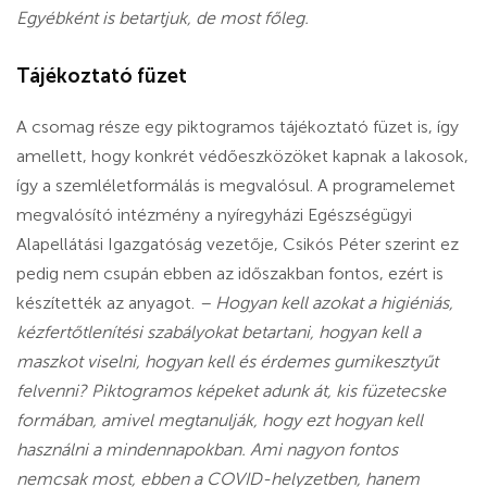
Egyébként is betartjuk, de most főleg.
Tájékoztató füzet
A csomag része egy piktogramos tájékoztató füzet is, így
amellett, hogy konkrét védőeszközöket kapnak a lakosok,
így a szemléletformálás is megvalósul. A programelemet
megvalósító intézmény a nyíregyházi Egészségügyi
Alapellátási Igazgatóság vezetője, Csikós Péter szerint ez
pedig nem csupán ebben az időszakban fontos, ezért is
készítették az anyagot.
– Hogyan kell azokat a higiéniás,
kézfertőtlenítési szabályokat betartani, hogyan kell a
maszkot viselni, hogyan kell és érdemes gumikesztyűt
felvenni? Piktogramos képeket adunk át, kis füzetecske
formában, amivel megtanulják, hogy ezt hogyan kell
használni a mindennapokban. Ami nagyon fontos
nemcsak most, ebben a COVID-helyzetben, hanem