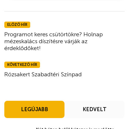
ELŐZŐ HÍR
Programot keres csütörtökre? Holnap
mézeskalács díszítésre várják az
érdeklődőket!
KÖVETKEZŐ HÍR
Rózsakert Szabadtéri Színpad
LEGÚJABB
KEDVELT