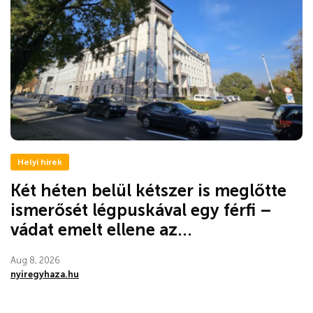
Helyi hírek
Két héten belül kétszer is meglőtte
ismerősét légpuskával egy férfi –
vádat emelt ellene az...
Aug 8, 2026
nyiregyhaza.hu