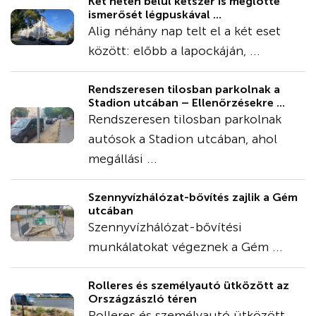
Két héten belül kétszer is meglőtte
ismerősét légpuskával ...
Alig néhány nap telt el a két eset
között: előbb a lapockáján, ...
Rendszeresen tilosban parkolnak a
Stadion utcában – Ellenőrzésekre ...
Rendszeresen tilosban parkolnak
autósok a Stadion utcában, ahol
megállási ...
Szennyvízhálózat-bővítés zajlik a Gém
utcában
Szennyvízhálózat-bővítési
munkálatokat végeznek a Gém ...
Rolleres és személyautó ütközött az
Országzászló téren
Rolleres és személyautó ütközött