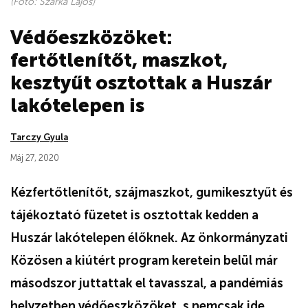
(Fotó: Szarka Lajos)
Védőeszközöket:
fertőtlenítőt, maszkot,
kesztyűt osztottak a Huszár
lakótelepen is
Tarczy Gyula
Máj 27, 2020
Kézfertőtlenítőt, szájmaszkot, gumikesztyűt és
tájékoztató füzetet is osztottak kedden a
Huszár lakótelepen élőknek. Az önkormányzati
Közösen a kiútért program keretein belül már
másodszor juttattak el tavasszal, a pandémiás
helyzetben védőeszközöket, s nemcsak ide,