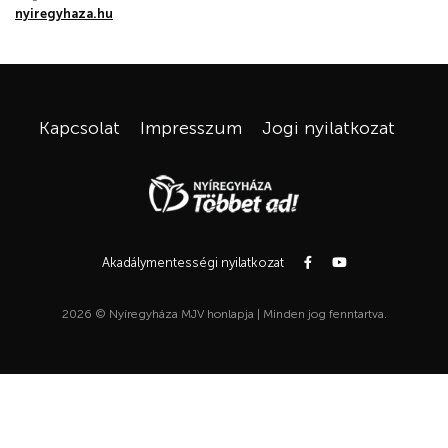
nyiregyhaza.hu
Kapcsolat
Impresszum
Jogi nyilatkozat
Akadálymentességi nyilatkozat
2026 © Nyíregyháza MJV honlapja | Minden jog fenntartva.