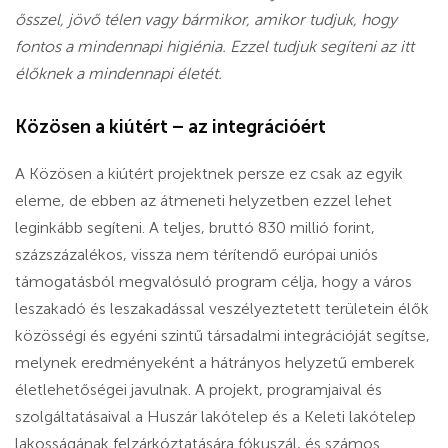
ősszel, jövő télen vagy bármikor, amikor tudjuk, hogy
fontos a mindennapi higiénia. Ezzel tudjuk segíteni az itt
élőknek a mindennapi életét.
Közösen a kiútért – az integrációért
A Közösen a kiútért projektnek persze ez csak az egyik
eleme, de ebben az átmeneti helyzetben ezzel lehet
leginkább segíteni. A teljes, bruttó 830 millió forint,
százszázalékos, vissza nem térítendő európai uniós
támogatásból megvalósuló program célja, hogy a város
leszakadó és leszakadással veszélyeztetett területein élők
közösségi és egyéni szintű társadalmi integrációját segítse,
melynek eredményeként a hátrányos helyzetű emberek
életlehetőségei javulnak. A projekt, programjaival és
szolgáltatásaival a Huszár lakótelep és a Keleti lakótelep
lakosságának felzárkóztatására fókuszál, és számos