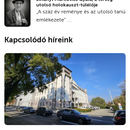
utolsó holokauszt-túlélője
„A száz év reménye és az utolsó tanú
emlékezete” ...
Kapcsolódó híreink