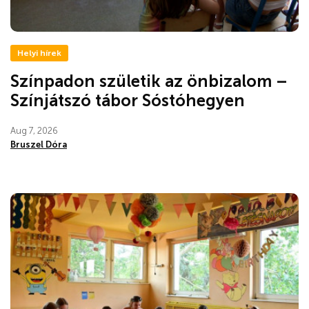
Helyi hírek
Színpadon születik az önbizalom –
Színjátszó tábor Sóstóhegyen
Aug 7, 2026
Bruszel Dóra