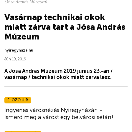
(Jósa András Múzeum)
Vasárnap technikai okok
miatt zárva tart a Jósa András
Múzeum
nyiregyhaza.hu
Jún 19, 2019
A Jósa András Múzeum 2019 június 23.-án /
vasárnap / technikai okok miatt zárva lesz.
ELŐZŐ HÍR
Ingyenes városnézés Nyíregyházán -
Ismerd meg a várost egy belvárosi sétán!