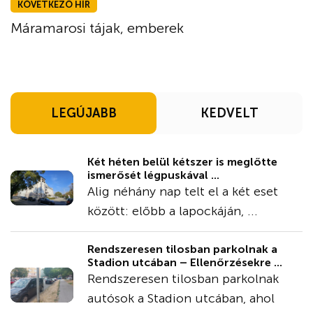
KÖVETKEZŐ HÍR
Máramarosi tájak, emberek
LEGÚJABB
KEDVELT
Két héten belül kétszer is meglőtte
ismerősét légpuskával ...
Alig néhány nap telt el a két eset
között: előbb a lapockáján, ...
Rendszeresen tilosban parkolnak a
Stadion utcában – Ellenőrzésekre ...
Rendszeresen tilosban parkolnak
autósok a Stadion utcában, ahol