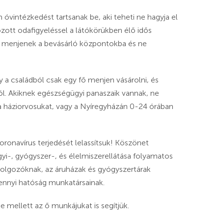
 óvintézkedést tartsanak be, aki teheti ne hagyja el
zott odafigyeléssel a látókörükben élő idős
e menjenek a bevásárló központokba és ne
gy a családból csak egy fő menjen vásárolni, és
ól. Akiknek egészségügyi panaszaik vannak, ne
 háziorvosukat, vagy a Nyíregyházán 0-24 órában
ronavírus terjedését lelassítsuk! Köszönet
gyi-, gyógyszer-, és élelmiszerellátása folyamatos
olgozóknak, az áruházak és gyógyszertárak
ennyi hatóság munkatársainak.
 mellett az ő munkájukat is segítjük.