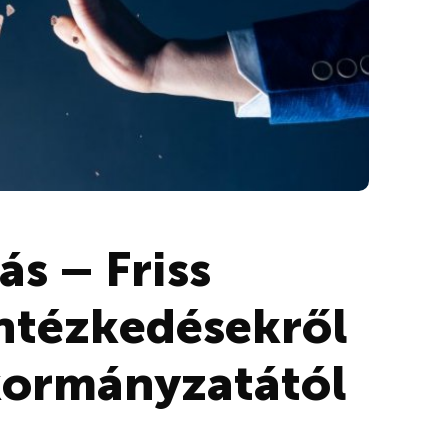
ás – Friss
intézkedésekről
kormányzatától