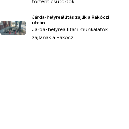
történt csütörtök ...
Járda-helyreállítás zajlik a Rákóczi
utcán
Járda-helyreállítási munkálatok
zajlanak a Rákóczi ...