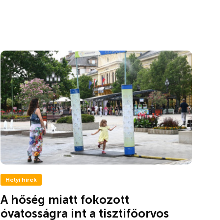
Helyi hírek
A hőség miatt fokozott
óvatosságra int a tisztifőorvos