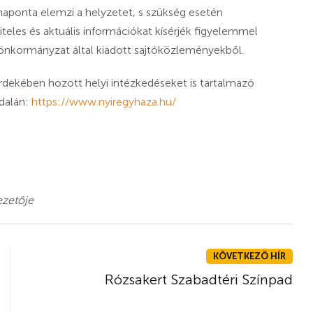
 naponta elemzi a helyzetet, s szükség esetén
iteles és aktuális információkat kísérjék figyelemmel
önkormányzat által kiadott sajtóközleményekből.
rdekében hozott helyi intézkedéseket is tartalmazó
dalán:
https://www.nyiregyhaza.hu/
ezetője
KÖVETKEZŐ HÍR
Rózsakert Szabadtéri Színpad