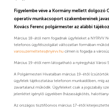
Figyelembe véve a Kormány mellett dolgozó Op
operatív munkacsoport szakembereinek javaslat
Kovács Ferenc polgármester az alábbi tájékoz
Március 18-ától nem fogadnak ügyfeleket a NYÍRVV Nonpr
telefonos ügyfélszolgálat változatlan formában működi
varosuzemeltetes@nyirvv.hu
címen is fogadja a város
Március 19-étől nem látogatható a nyíregyházi Városi S
A Polgármesteri Hivatalban március 19-étől (csütörtök
ügyfelek tájékoztatása telefonon munkaidőben, míg az
zavartalanul működik. Ügyfeleket csak a jogszabály sze
jelenlétet igénylő ügyekben (házasságkötés, halottian
Az országos tisztifőorvos március 17-étől kiterjesztett