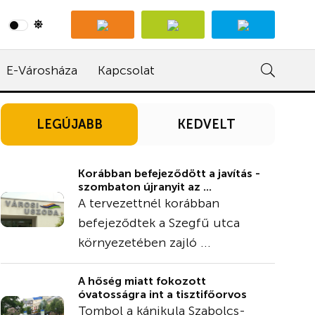
E-Városháza
Kapcsolat
LEGÚJABB
KEDVELT
Korábban befejeződött a javítás -
szombaton újranyit az ...
A tervezettnél korábban
befejeződtek a Szegfű utca
környezetében zajló ...
A hőség miatt fokozott
óvatosságra int a tisztifőorvos
Tombol a kánikula Szabolcs-