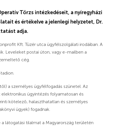
eratív Törzs intézkedéseit, a nyíregyházi
ait és értékelve a jelenlegi helyzetet, Dr.
tatást adja.
ofit Kft. Tüzér utca ügyfélszolgálati irodáiban. A
k. Leveleket postai úton, vagy e-mailben a
üzemeltető cég.
tadion.
től) a személyes ügyfélfogadás szünetel. Az
 elektronikus ügyintézés folyamatosan és
rinti kötelező, halaszthatatlan és személyes
yakönyvi ügyek) fogadnak.
e a látogatási tilalmat a Magyarország területén