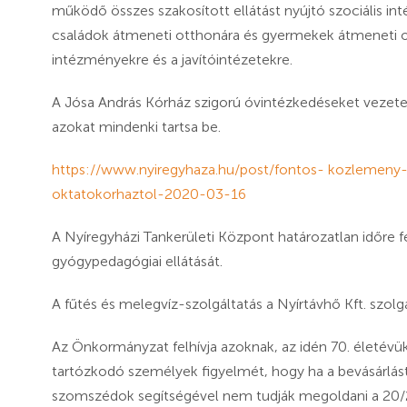
működő összes szakosított ellátást nyújtó szociális i
családok átmeneti otthonára és gyermekek átmeneti ot
intézményekre és a javítóintézetekre.
A Jósa András Kórház szigorú óvintézkedéseket vezete
azokat mindenki tartsa be.
https://www.nyiregyhaza.hu/post/fontos- kozlemeny
oktatokorhaztol-2020-03-16
A Nyíregyházi Tankerületi Központ határozatlan időre
gyógypedagógiai ellátását.
A fűtés és melegvíz-szolgáltatás a Nyírtávhő Kft. szolg
Az Önkormányzat felhívja azoknak, az idén 70. életévü
tartózkodó személyek figyelmét, hogy ha a bevásárlást
szomszédok segítségével nem tudják megoldani a 20/