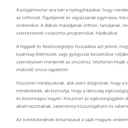
A polgármester arra kéri a nyíregyháziakat, hogy minden
az otthonát. Figyeljenek és vigyázzanak egymásra, foko
emberekre. A diákok maradjanak otthon, tanuljanak, n
szervezzenek csoportos programokat, házibulikat.
A higgadt és felelősségteljes hozzáállás azt jelenti, ho
kizárólag élelmiszer, vagy gyógyszer beszerzése céljáb
személyesen menjenek az orvoshoz, telefonon hívják a
működő orvosi ügyeletet.
Köszönet mindazoknak, akik azért dolgoznak, hogy a ko
mindenkinek, aki biztosítja, hogy a lakosság egészségü
és biztonságos legyen. Köszönet az egészségügyben d
alkalmazottainak, valamennyi közszolgáltató és valam
Az óvintézkedések betartásával a saját magunk védelme