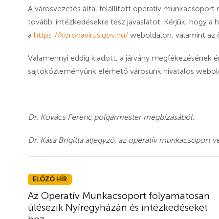
A városvezetés által felállított operatív munkacsoport
további intézkedésekre tesz javaslatot. Kérjük, hogy a h
a
https://koronavirus.gov.hu/
weboldalon, valamint az 
Valamennyi eddig kiadott, a járvány megfékezésének é
sajtóközleményünk elérhető városunk hivatalos webol
Dr. Kovács Ferenc polgármester megbízásából:
Dr. Kása Brigitta aljegyző, az operatív munkacsoport v
ELŐZŐ HÍR
Az Operatív Munkacsoport folyamatosan
ülésezik Nyíregyházán és intézkedéseket