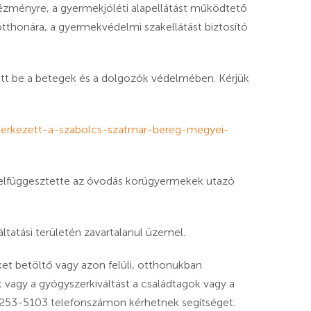
ntézményre, a gyermekjóléti alapellátást működtető
thonára, a gyermekvédelmi szakellátást biztosító
tt be a betegek és a dolgozók védelmében. Kérjük
-erkezett-a-szabolcs-szatmar-bereg-megyei-
 felfüggesztette az óvodás korúgyermekek utazó
áltatási területén zavartalanul üzemel.
ket betöltő vagy azon felüli, otthonukban
 vagy a gyógyszerkiváltást a családtagok vagy a
253-5103 telefonszámon kérhetnek segítséget.