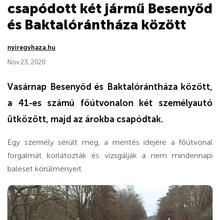
csapódott két jármű Besenyőd
és Baktalórántháza között
nyiregyhaza.hu
Nov 23, 2020
Vasárnap Besenyőd és Baktalórántháza között,
a 41-es számú főútvonalon két személyautó
ütközött, majd az árokba csapódtak.
Egy személy sérült meg, a mentés idejére a főútvonal
forgalmát korlátozták és vizsgálják a nem mindennapi
baleset körülményeit.