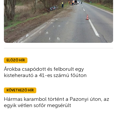
ELŐZŐ HÍR
Árokba csapódott és felborult egy
kisteherautó a 41-es számú főúton
KÖVETKEZŐ HÍR
Hármas karambol történt a Pazonyi úton, az
egyik vétlen sofőr megsérült