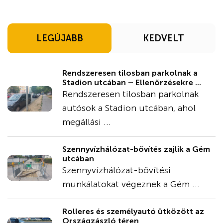
LEGÚJABB
KEDVELT
Rendszeresen tilosban parkolnak a
Stadion utcában – Ellenőrzésekre ...
Rendszeresen tilosban parkolnak
autósok a Stadion utcában, ahol
megállási ...
Szennyvízhálózat-bővítés zajlik a Gém
utcában
Szennyvízhálózat-bővítési
munkálatokat végeznek a Gém ...
Rolleres és személyautó ütközött az
Országzászló téren