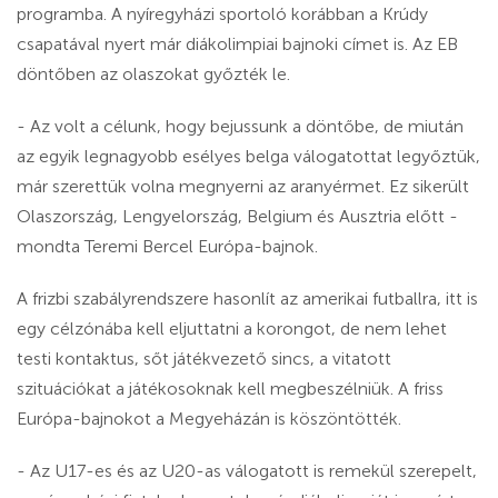
programba. A nyíregyházi sportoló korábban a Krúdy
csapatával nyert már diákolimpiai bajnoki címet is. Az EB
döntőben az olaszokat győzték le.
- Az volt a célunk, hogy bejussunk a döntőbe, de miután
az egyik legnagyobb esélyes belga válogatottat legyőztük,
már szerettük volna megnyerni az aranyérmet. Ez sikerült
Olaszország, Lengyelország, Belgium és Ausztria előtt -
mondta Teremi Bercel Európa-bajnok.
A frizbi szabályrendszere hasonlít az amerikai futballra, itt is
egy célzónába kell eljuttatni a korongot, de nem lehet
testi kontaktus, sőt játékvezető sincs, a vitatott
szituációkat a játékosoknak kell megbeszélniük. A friss
Európa-bajnokot a Megyeházán is köszöntötték.
- Az U17-es és az U20-as válogatott is remekül szerepelt,