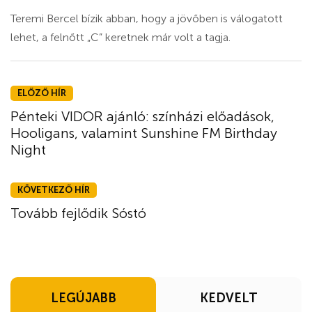
Teremi Bercel bízik abban, hogy a jövőben is válogatott
lehet, a felnőtt „C” keretnek már volt a tagja.
ELŐZŐ HÍR
Pénteki VIDOR ajánló: színházi előadások,
Hooligans, valamint Sunshine FM Birthday
Night
KÖVETKEZŐ HÍR
Tovább fejlődik Sóstó
LEGÚJABB
KEDVELT