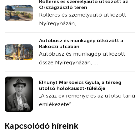
Rolleres és személyautó ütközött az
Országzászló téren
Rolleres és személyautó ütközött
Nyíregyházán, ...
Autóbusz és munkagép ütközött a
Rákóczi utcában
Autóbusz és munkagép ütközött
össze Nyíregyházán, ...
Elhunyt Markovics Gyula, a térség
utolsó holokauszt-túlélője
„A száz év reménye és az utolsó tanú
emlékezete” ...
Kapcsolódó híreink