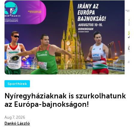
Sporthírek
Nyíregyháziaknak is szurkolhatunk
az Európa-bajnokságon!
Aug 7, 2026
Dankó László