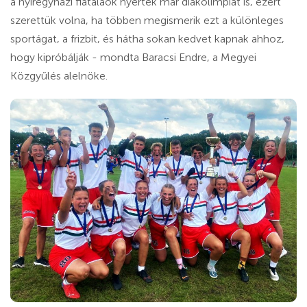
a nyíregyházi fiatalaok nyertek már diákolimpiát is, ezért
szerettük volna, ha többen megismerik ezt a különleges
sportágat, a frizbit, és hátha sokan kedvet kapnak ahhoz,
hogy kipróbálják - mondta Baracsi Endre, a Megyei
Közgyűlés alelnöke.