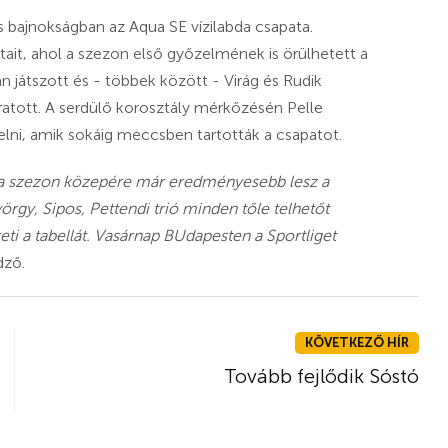
os bajnokságban az Aqua SE vízilabda csapata.
ait, ahol a szezon első győzelmének is örülhetett a
 játszott és - többek között - Virág és Rudik
atott. A serdülő korosztály mérkőzésén Pelle
lni, amik sokáig meccsben tartották a csapatot.
gy a szezon közepére már eredményesebb lesz a
yörgy, Sipos, Pettendi trió minden tőle telhetőt
ti a tabellát. Vasárnap BUdapesten a Sportliget
dző.
KÖVETKEZŐ HÍR
Tovább fejlődik Sóstó