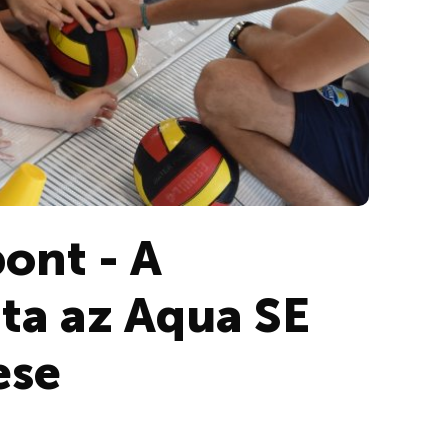
ont - A
ta az Aqua SE
ese