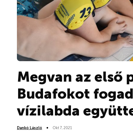
Megvan az első p
Budafokot fogad
vízilabda együtt
Dankó László
Okt 7, 2021