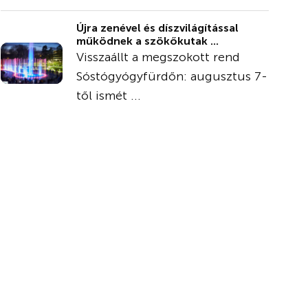
Újra zenével és díszvilágítással
működnek a szökőkutak ...
Visszaállt a megszokott rend
Sóstógyógyfürdőn: augusztus 7-
től ismét ...