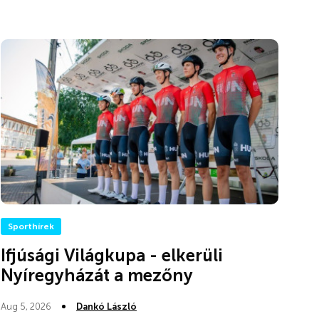
Sporthírek
Ifjúsági Világkupa - elkerüli
Nyíregyházát a mezőny
Aug 5, 2026
Dankó László