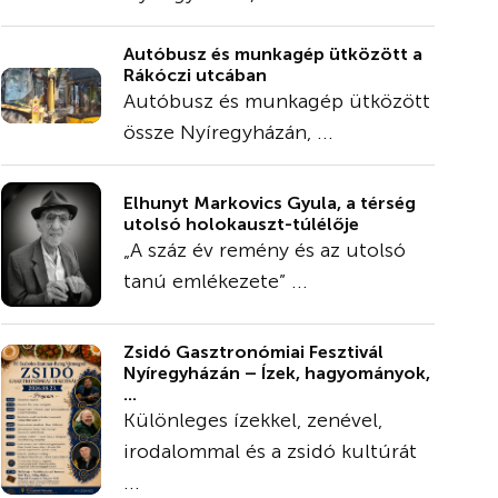
Autóbusz és munkagép ütközött a
Rákóczi utcában
Autóbusz és munkagép ütközött
össze Nyíregyházán, ...
Elhunyt Markovics Gyula, a térség
utolsó holokauszt-túlélője
„A száz év remény és az utolsó
tanú emlékezete” ...
Zsidó Gasztronómiai Fesztivál
Nyíregyházán – Ízek, hagyományok,
...
Különleges ízekkel, zenével,
irodalommal és a zsidó kultúrát
...