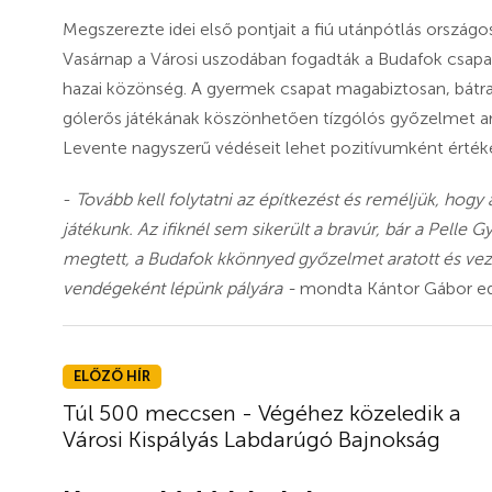
Megszerezte idei első pontjait a fiú utánpótlás ország
Vasárnap a Városi uszodában fogadták a Budafok csapat
hazai közönség. A gyermek csapat magabiztosan, bátran
gólerős játékának köszönhetően tízgólós győzelmet ar
Levente nagyszerű védéseit lehet pozitívumként értéke
-
Tovább kell folytatni az építkezést és reméljük, ho
játékunk. Az ifiknél sem sikerült a bravúr, bár a Pelle G
megtett, a Budafok kkönnyed győzelmet aratott és veze
vendégeként lépünk pályára -
mondta Kántor Gábor e
ELŐZŐ HÍR
Túl 500 meccsen - Végéhez közeledik a
Városi Kispályás Labdarúgó Bajnokság