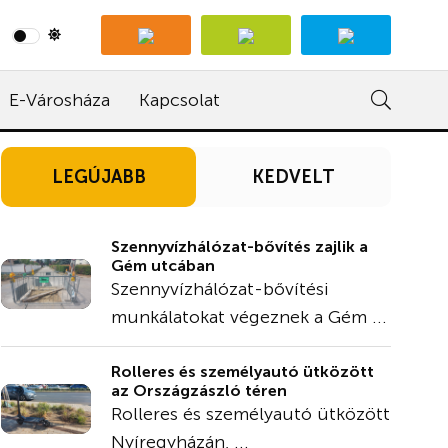
E-Városháza
Kapcsolat
LEGÚJABB
KEDVELT
Szennyvízhálózat-bővítés zajlik a
Gém utcában
Szennyvízhálózat-bővítési
munkálatokat végeznek a Gém ...
Rolleres és személyautó ütközött
az Országzászló téren
Rolleres és személyautó ütközött
Nyíregyházán, ...